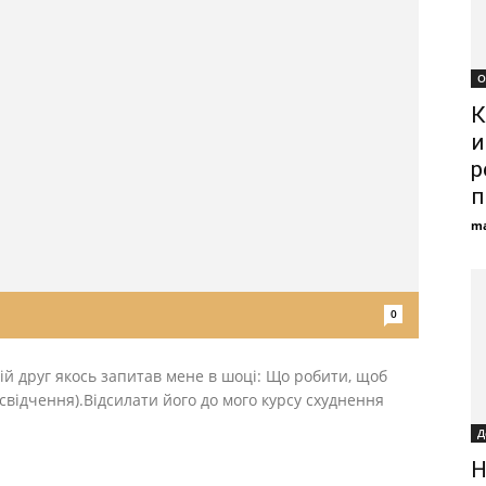
О
К
и
р
п
ma
0
ій друг якось запитав мене в шоці: Що робити, щоб
свідчення).Відсилати його до мого курсу схуднення
Д
Н