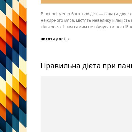
В основі меню багатьох дієт — салати для с
нежирного мяса, містять невелику кількість 
кількостях і тим самим не відчувати постійн
читати далі
Правильна дієта при пан