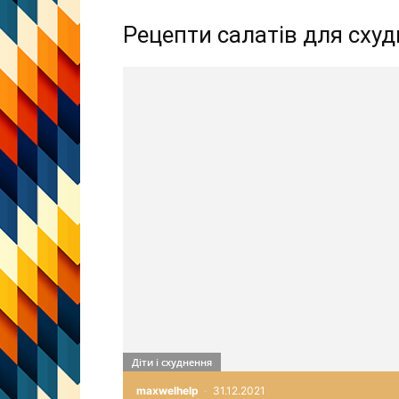
Рецепти салатів для сху
Діти і схуднення
maxwelhelp
-
31.12.2021