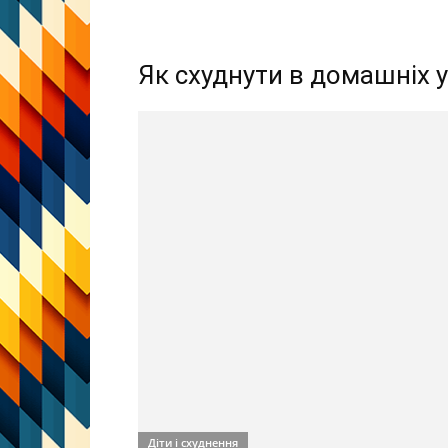
Як схуднути в домашніх у
Діти і схуднення