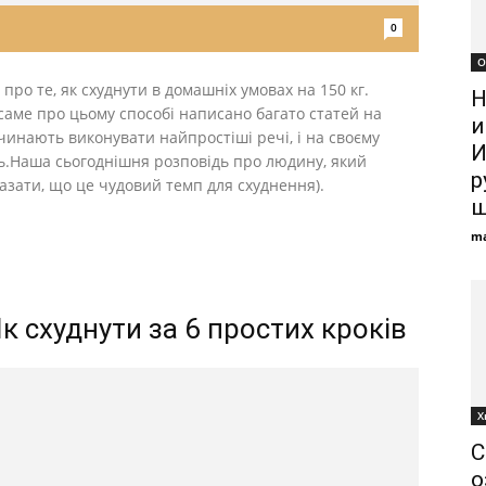
0
О
ро те, як схуднути в домашніх умовах на 150 кг.
Н
саме про цьому способі написано багато статей на
и
очинають виконувати найпростіші речі, і на своєму
И
ь.Наша сьогоднішня розповідь про людину, який
р
сказати, що це чудовий темп для схуднення).
ш
ma
к схуднути за 6 простих кроків
Х
С
о