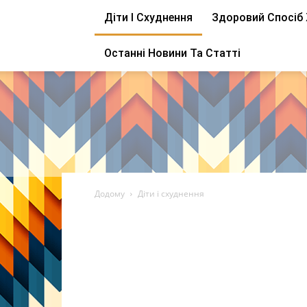
Діти І Схуднення
Здоровий Спосіб
Останні Новини Та Статті
Додому
Діти і схуднення