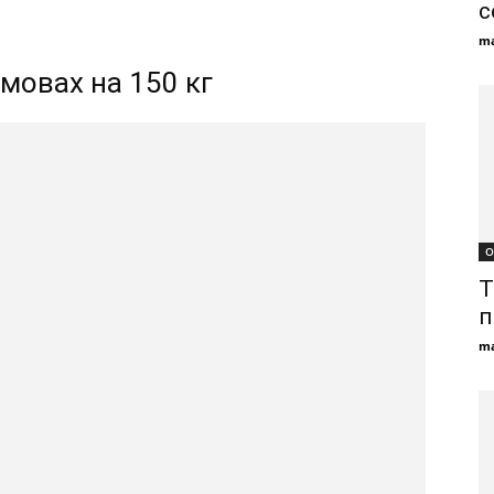
с
ma
мовах на 150 кг
О
Т
п
ma