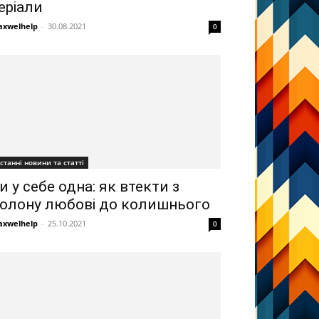
еріали
xwelhelp
-
30.08.2021
0
станні новини та статті
и у себе одна: як втекти з
олону любові до колишнього
xwelhelp
-
25.10.2021
0