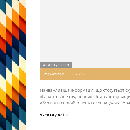
Діти і схуднення
maxwelhelp
-
31.12.2021
Найважливіша інформація, що стосується сх
«Гарантоване схуднення». Цей курс підвищ
абсолютно новий рівень.Головна умова: 
читати далі