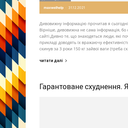
maxwelhelp
-
31.12.2021
Дивовижну інформацію прочитав я сьогодні п
Вірніше, дивовижна не сама інформація, бо 
сайті.Дивно те, що знаходяться люди, які п
прикладі доводять їх вражаючу ефективніст
скинув за 3 роки 150 кг зайвої ваги (треба 
читати далі
Гарантоване схуднення. Я