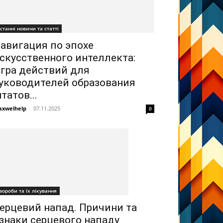
станні новини та статті
авигация по эпохе
скусственного интеллекта:
гра действий для
уководителей образования
татов...
xwelhelp
-
07.11.2025
0
вороби та їх лікування
ерцевий напад. Причини та
знаки серцевого нападу