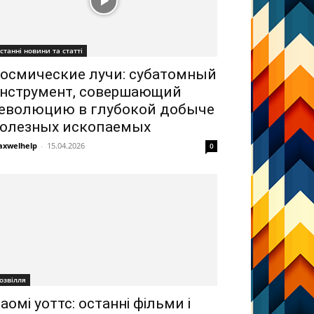
станні новини та статті
осмические лучи: субатомный
нструмент, совершающий
еволюцию в глубокой добыче
олезных ископаемых
xwelhelp
-
15.04.2026
0
озвілля
аомі уоттс: останні фільми і