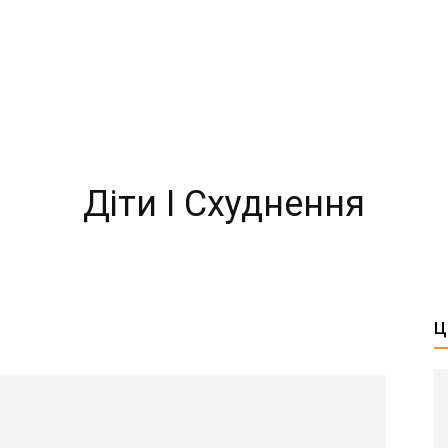
Діти І Схуднення
Ц