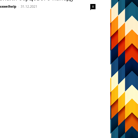
xwelhelp
-
31.12.2021
0