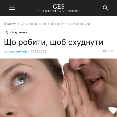
GES
ПСИХОЛОГІЯ ТА МОТИВАЦІЯ
Додому
Діти і схуднення
Що робити, щоб схуднути
Діти і схуднення
Що робити, щоб схуднути
485
по
maxwelhelp
-
31.12.2021