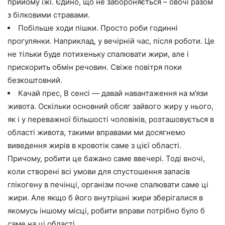
прийому їжі. Єдино, що не забороняється – овочі разом
з білковими стравами.
Побільше ходи пішки. Просто роби годинні
прогулянки. Наприклад, у вечірній час, після роботи. Це
не тільки буде потихеньку спалювати жири, але і
прискорить обмін речовин. Свіже повітря поки
безкоштовний.
Качай прес, В сенсі — давай навантаження на м’язи
живота. Оскільки основний обсяг зайвого жиру у нього,
як і у переважної більшості чоловіків, розташовується в
області живота, такими вправами ми досягнемо
виведення жирів в кровотік саме з цієї області.
Причому, робити це бажано саме ввечері. Тоді вночі,
коли створені всі умови для спустошення запасів
глікогену в печінці, організм почне спалювати саме ці
жири. Але якщо б його внутрішні жири зберігалися в
якомусь іншому місці, робити вправи потрібно було б
саме на ці області.