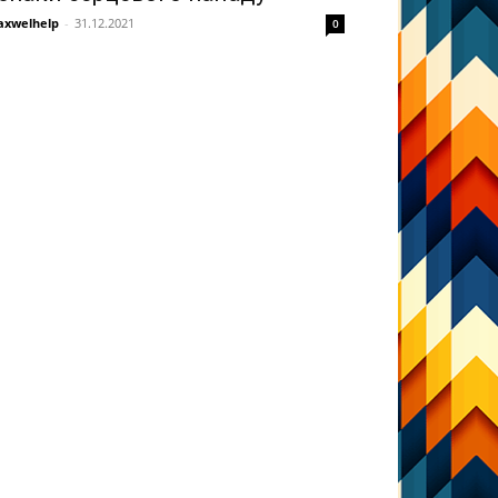
xwelhelp
-
31.12.2021
0