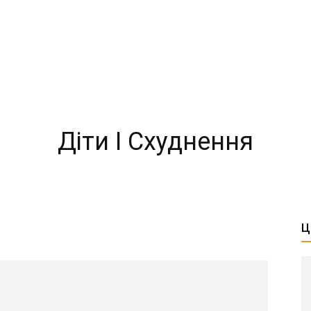
Діти І Схуднення
Ц