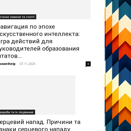
станні новини та статті
авигация по эпохе
скусственного интеллекта:
гра действий для
уководителей образования
татов...
xwelhelp
-
07.11.2025
0
вороби та їх лікування
ерцевий напад. Причини та
знаки серцевого нападу