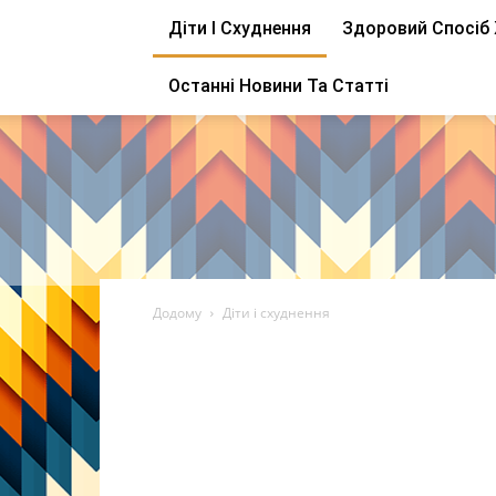
Діти І Схуднення
Здоровий Спосіб
Останні Новини Та Статті
Додому
Діти і схуднення