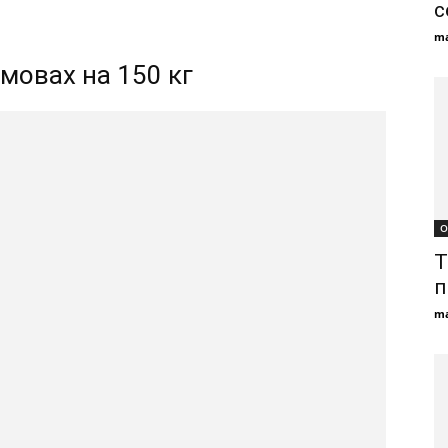
с
ma
мовах на 150 кг
О
Т
п
ma