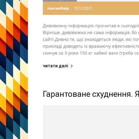
maxwelhelp
-
31.12.2021
Дивовижну інформацію прочитав я сьогодні п
Вірніше, дивовижна не сама інформація, бо 
сайті.Дивно те, що знаходяться люди, які п
прикладі доводять їх вражаючу ефективніст
скинув за 3 роки 150 кг зайвої ваги (треба 
читати далі
Гарантоване схуднення. Я