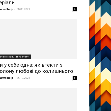
еріали
xwelhelp
-
30.08.2021
0
станні новини та статті
и у себе одна: як втекти з
олону любові до колишнього
xwelhelp
-
25.10.2021
0