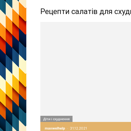
Рецепти салатів для сху
Діти і схуднення
maxwelhelp
-
31.12.2021