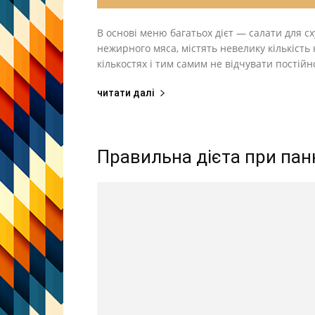
В основі меню багатьох дієт — салати для с
нежирного мяса, містять невелику кількість 
кількостях і тим самим не відчувати постійн
читати далі
Правильна дієта при пан