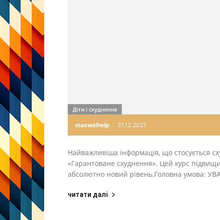
Діти і схуднення
maxwelhelp
-
31.12.2021
Найважливіша інформація, що стосується сх
«Гарантоване схуднення». Цей курс підвищ
абсолютно новий рівень.Головна умова: 
читати далі