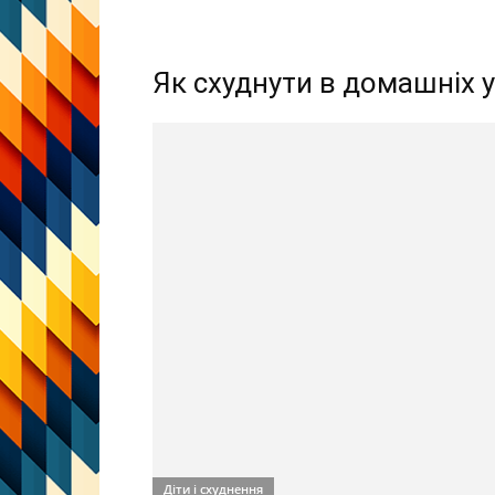
Як схуднути в домашніх у
Діти і схуднення