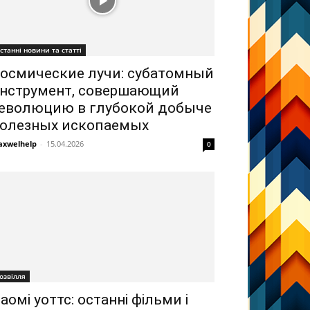
станні новини та статті
осмические лучи: субатомный
нструмент, совершающий
еволюцию в глубокой добыче
олезных ископаемых
xwelhelp
-
15.04.2026
0
озвілля
аомі уоттс: останні фільми і