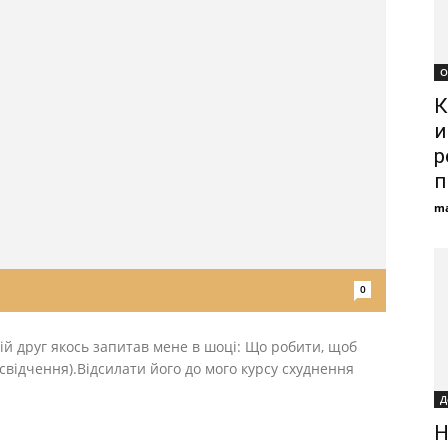
О
К
и
р
п
ma
0
ій друг якось запитав мене в шоці: Що робити, щоб
свідчення).Відсилати його до мого курсу схуднення
Д
Н