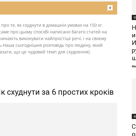
0
О
ро те, як схуднути в домашніх умовах на 150 кг.
Н
саме про цьому способі написано багато статей на
и
очинають виконувати найпростіші речі, і на своєму
И
ь.Наша сьогоднішня розповідь про людину, який
р
сказати, що це чудовий темп для схуднення).
ш
ma
к схуднути за 6 простих кроків
Х
С
о