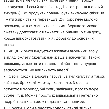
вводиться в меню тільки після закінчення періоду
голодування і самій першій стадії загострення (перший
тиждень). Всі продукти повинні бути виключно свіжими
і мати жирність не перевищує 2%. Коров’яче молоко
рекомендується замінити козячим. Вершкове масло і
сметану допускається вживати не більше 15 г на добу,
краще використовувати їх як добавку до основних
страв.
Яйця. Їх рекомендується вживати вареними або у
вигляді омлету (жовток найкраще виключити). Також
рекомендується їсти перепелині яйця, вони чудово
засвоюються і не викликають алергії.
Овочі. Сюди відносять гарбуз, цвітну капусту, а також
кабачки, брокколі, моркву і картоплю. З овочів
готуються пюреподібні супи, запіканки, просто пюре,
суфле і т. д. Можна просто їх відварювати і ретельно
подрібнювати, а також подавати запеченими.
Фрукти. Сюди відносять солодкі стиглі яблука