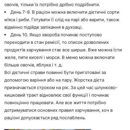
овочів, тільки їх потрібно дрібно подрібнити.
День 7-9. В раціон можна включити дієтичні сорти
м’яса і риби. Готувати її слід на парі або варити, також
відмінно підійде запікання в духовці.
День 10. Якщо хвороба починає поступово
переходити в стан ремісії, то список дозволених
продуктів харчування стає все ширше. Вже можна їсти
желе, пити киселі і морси. В меню можна включати
більше овочів, яблука і т. д.
Всі дієтичні страви повинні бути приготовані за
допомогою варіння або на пару. Жорстка дієта
призначається строком на рік. За цей час шлунково-
кишковий тракт відновлює свої функції і починає
повноцінно працювати. Але все життя потрібно
дотримуватися основних правил харчування, хоч в
раціоні допускається ряд послаблень.