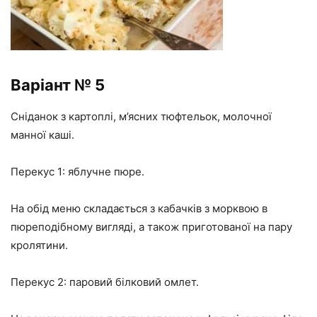
Варіант № 5
Сніданок з картоплі, м’ясних тюфтельок, молочної
манної каші.
Перекус 1: яблучне пюре.
На обід меню складається з кабачків з морквою в
пюреподібному вигляді, а також приготованої на пару
кролятини.
Перекус 2: паровий білковий омлет.