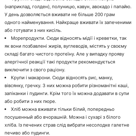
(наприклад, голден), полуницю, кавун, авокадо і папайю.
У день дозволяється вживати не більше 200 грам
одного найменування. Найкраще вживати їх запеченими
або готувати з них кисіль.
Морепродукти. Сюди відносять мідії і креветки, так
як вони позбавлені жирів, вуглеводів, містять у своєму
складі багато чистого протеїну. Але у випадку прояву
алергічної реакції такі продукти рекомендується
виключити з свого раціону.
Крупи і макарони. Сюди відносять рис, манку,
вівсянку, гречку. З них можна робити різноманітні каші,
запіканки і пудинги. Крім того їх можна додавати в супи
або робити з них пюре.
Хліб можна вживати тільки білий, попередньо
посушенный або вчорашній. Можна і сухарі з білого
хліба. Із печених страв слід вибрати несолодке галетне
печиво або пудинги.