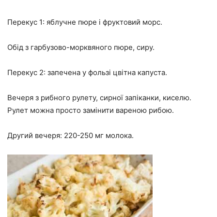
Перекус 1: яблучне пюре і фруктовий морс.
Обід з гарбузово-морквяного пюре, сиру.
Перекус 2: запечена у фользі цвітна капуста.
Вечеря з рибного рулету, сирної запіканки, киселю.
Рулет можна просто замінити вареною рибою.
Другий вечеря: 220-250 мг молока.