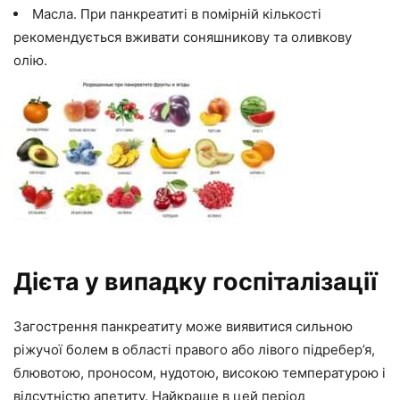
Масла. При панкреатиті в помірній кількості
рекомендується вживати соняшникову та оливкову
олію.
Дієта у випадку госпіталізації
Загострення панкреатиту може виявитися сильною
ріжучої болем в області правого або лівого підребер’я,
блювотою, проносом, нудотою, високою температурою і
відсутністю апетиту. Найкраще в цей період