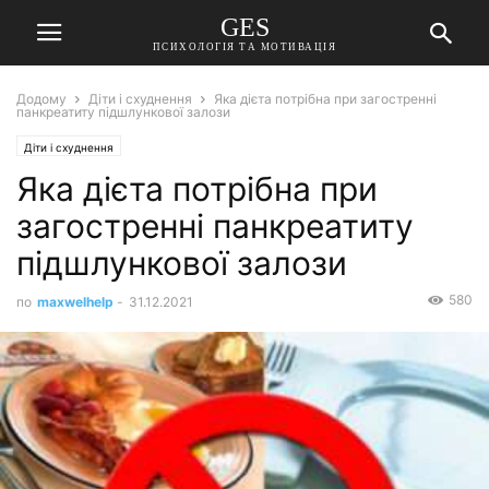
GES
ПСИХОЛОГІЯ ТА МОТИВАЦІЯ
Додому
Діти і схуднення
Яка дієта потрібна при загостренні
панкреатиту підшлункової залози
Діти і схуднення
Яка дієта потрібна при
загостренні панкреатиту
підшлункової залози
580
по
maxwelhelp
-
31.12.2021