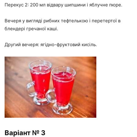
Перекус 2: 200 мл відвару шипшини і яблучне пюре.
Вечеря у вигляді рибних тефтелькою і перетертої в
блендері гречаної каші.
Другий вечеря: ягідно-фруктовий кисіль.
Варіант № 3