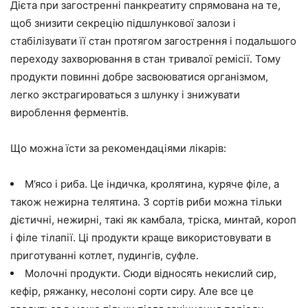
Дієта при загостренні панкреатиту спрямована на те,
щоб знизити секрецію підшлункової залози і
стабілізувати її стан протягом загострення і подальшого
переходу захворювання в стан тривалої ремісії. Тому
продукти повинні добре засвоюватися організмом,
легко экстрагироваться з шлунку і знижувати
вироблення ферментів.
Що можна їсти за рекомендаціями лікарів:
М’ясо і риба. Це індичка, кролятина, куряче філе, а
також нежирна телятина. З сортів риби можна тільки
дієтичні, нежирні, такі як камбала, тріска, минтай, короп
і філе тілапії. Ці продукти краще використовувати в
приготуванні котлет, пудингів, суфле.
Молочні продукти. Сюди відносять некислий сир,
кефір, ряжанку, несолоні сорти сиру. Але все це