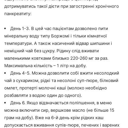
дотримуватись такої дієти при загостренні хронічного
панкреатиту:
День 1-3. В цей час пацієнтам дозволено пити
мінеральну воду типу Боржомі і тільки кімнатної
температури. А також насичений відвар шипшини і
неміцний чай без цукру. Рідину слід вживати
маленькими ковтками близько 220-260 мг за раз.
Максимальна кількість – 1 літр на добу.
День 4-5. Можна дозволити собі вжити несолодкий
чай з сухариком, рідкі та несолоні суп-пюре, білковий
омлет, протерті молочні каші (молоко необхідно
розбавляти з водою один до одного).
День 6. Якщо відзначається поліпшення, в меню
можна включити сир, вершкове масло (не більше 15
грам на добу). Вже на 6-й день крім рідких каш
допускається вживання супів-пюре, печених і варених