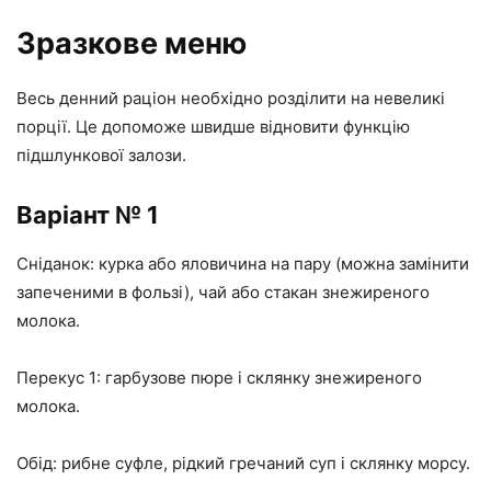
Зразкове меню
Весь денний раціон необхідно розділити на невеликі
порції. Це допоможе швидше відновити функцію
підшлункової залози.
Варіант № 1
Сніданок: курка або яловичина на пару (можна замінити
запеченими в фользі), чай або стакан знежиреного
молока.
Перекус 1: гарбузове пюре і склянку знежиреного
молока.
Обід: рибне суфле, рідкий гречаний суп і склянку морсу.