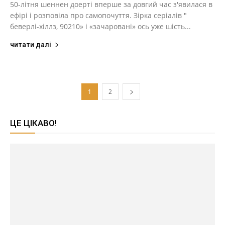
50-літня шеннен доерті вперше за довгий час з'явилася в
ефірі і розповіла про самопочуття. Зірка серіалів "
беверлі-хіллз, 90210» і «зачаровані» ось уже шість...
читати далі
1
2
ЦЕ ЦІКАВО!