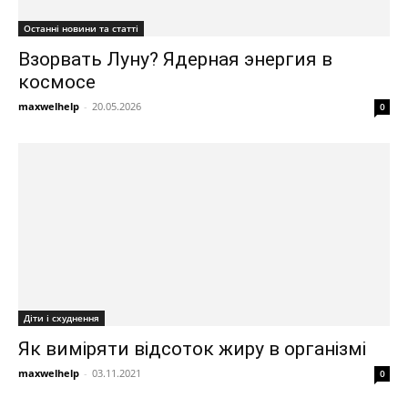
Останні новини та статті
Взорвать Луну? Ядерная энергия в
космосе
maxwelhelp
-
20.05.2026
0
Діти і схуднення
Як виміряти відсоток жиру в організмі
maxwelhelp
-
03.11.2021
0