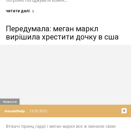
потрібно погоджувати кожен...
читати далі
Передумала: меган маркл
вирішила хрестити дочку в сша
Новости
0
maxwelhelp
-
13.10.2021
Втікачі принц гаррі і меган маркл все ж змінили свою