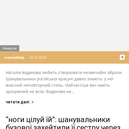
Новости
0
maxwelhelp
-
20.10.2021
Наталія водянова любить створювати незвичайні образи.
Шанувальники російської красуні давно знають: у неї
власний неповторний стиль. Найчастіше він навіть
зрозумілий не всім. Водянова не...
читати далі
“ноги цілуй їй”: шанувальники
бузової захейтили її сестру через