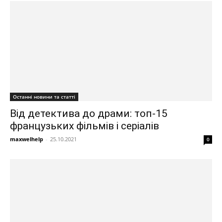
Останні новини та статті
Від детектива до драми: топ-15
французьких фільмів і серіалів
maxwelhelp
-
25.10.2021
0