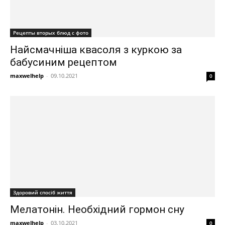
Рецепты вторых блюд с фото
Найсмачніша квасоля з куркою за
бабусиним рецептом
maxwelhelp
-
09.10.2021
0
Здоровий спосіб життя
Мелатонін. Необхідний гормон сну
maxwelhelp
-
03.10.2021
0