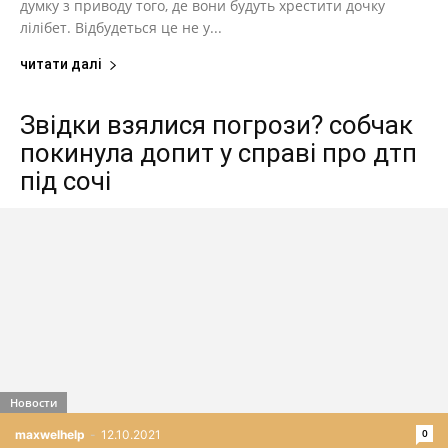
думку з приводу того, де вони будуть хрестити дочку
лілібет. Відбудеться це не у...
читати далі
Звідки взялися погрози? собчак
покинула допит у справі про дтп
під сочі
Новости
0
maxwelhelp
-
12.10.2021