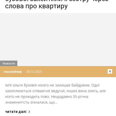
слова про квартиру
Новости
0
maxwelhelp
-
20.10.2021
Ім'я ольги бузової нікого не залишає байдужим. Одні
захоплюються співаючої ведучої, інших вона злить, але
ніхто не проходить повз. Нещодавно 35-річна
знаменитість зізналася, що...
читати далі