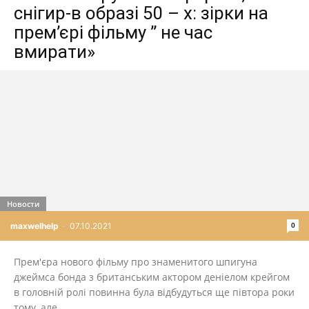
снігир-в образі 50 – х: зірки на
прем’єрі фільму ” не час
вмирати»
Новости
0
maxwelhelp
-
07.10.2021
Прем'єра нового фільму про знаменитого шпигуна
джеймса бонда з британським актором деніелом крейгом
в головній ролі повинна була відбудуться ще півтора роки
тому, але...