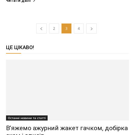
читати далі
2
3
4
ЦЕ ЦІКАВО!
Останні новини та статті
В’яжемо ажурний жакет гачком, добірка