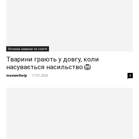
Останні новини та статті
Тварини грають у довгу, коли
насувається насильство 🦁
maxwelhelp
-
17.07.2026
0