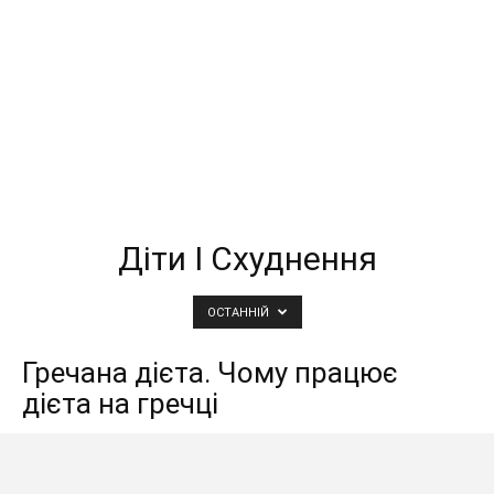
Діти І Схуднення
ОСТАННІЙ
Гречана дієта. Чому працює
дієта на гречці