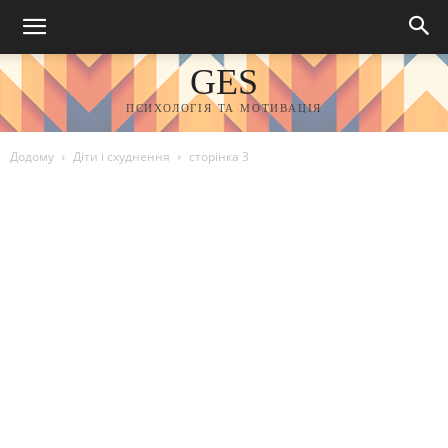
GES
ПСИХОЛОГІЯ ТА МОТИВАЦІЯ
Додому
Діти і схуднення
сторінка 3