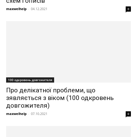
схем і описів
maxwelhelp
-
04.12.2021
0
100 одкровень довгожителя
Про делікатної проблеми, що
зявляється з віком (100 одкровень
довгожителя)
maxwelhelp
-
07.10.2021
0