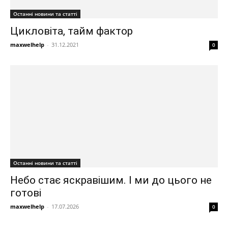
Останні новини та статті
Цикловіта, тайм фактор
maxwelhelp
-
31.12.2021
0
Останні новини та статті
Небо стає яскравішим. І ми до цього не
готові
maxwelhelp
-
17.07.2026
0