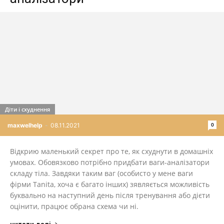
Діти і схуднення
0
maxwelhelp
-
08.11.2021
Відкрию маленький секрет про те, як схуднути в домашніх
умовах. Обовязково потрібно придбати ваги-аналізатори
складу тіла. Завдяки таким ваг (особисто у мене ваги
фірми Tanita, хоча є багато інших) зявляється можливість
буквально на наступний день після тренування або дієти
оцінити, працює обрана схема чи ні.