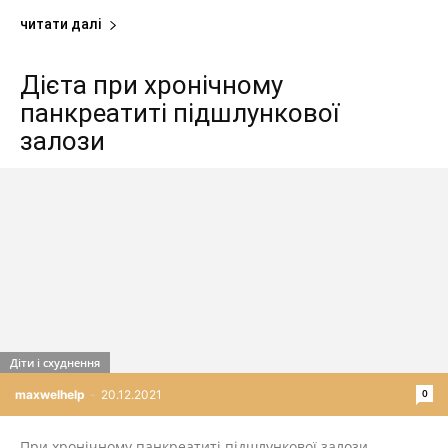
читати далі
Дієта при хронічному
панкреатиті підшлункової
залози
Діти і схуднення
0
maxwelhelp
-
20.12.2021
При хронічному панкреатиті підшлункової залози