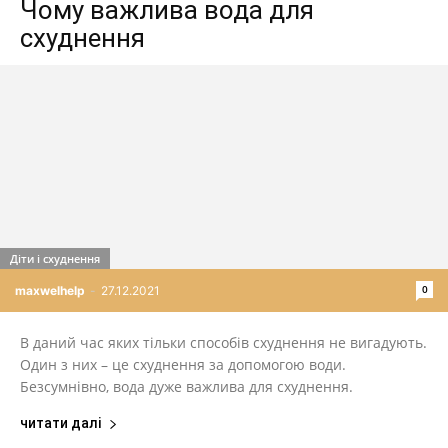
Чому важлива вода для
схуднення
Діти і схуднення
0
maxwelhelp
-
27.12.2021
В даний час яких тільки способів схуднення не вигадують.
Один з них – це схуднення за допомогою води.
Безсумнівно, вода дуже важлива для схуднення.
читати далі