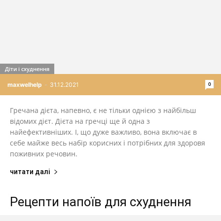
Діти і схуднення
0
maxwelhelp
-
31.12.2021
Гречана дієта, напевно, є не тільки однією з найбільш
відомих дієт. Дієта на гречці ще й одна з
найефективніших. І, що дуже важливо, вона включає в
себе майже весь набір корисних і потрібних для здоровя
поживних речовин.
читати далі
Рецепти напоїв для схуднення