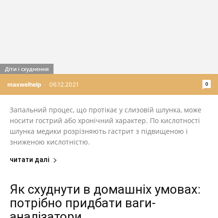
Діти і схуднення
0
maxwelhelp
-
06.12.2021
Запальний процес, що протікає у слизовій шлунка, може
носити гострий або хронічний характер. По кислотності
шлунка медики розрізняють гастрит з підвищеною і
зниженою кислотністю.
читати далі
Як схуднути в домашніх умовах:
потрібно придбати ваги-
аналізатори