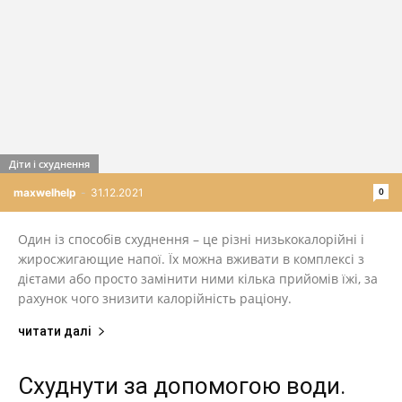
Діти і схуднення
0
maxwelhelp
-
31.12.2021
Один із способів схуднення – це різні низькокалорійні і
жиросжигающие напої. Їх можна вживати в комплексі з
дієтами або просто замінити ними кілька прийомів їжі, за
рахунок чого знизити калорійність раціону.
читати далі
Схуднути за допомогою води.