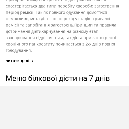
спостерігається два типи перебігу хвороби: загострення і
період ремісії. Так як повного одужання домогтися
неможливо, мета дієт – це перехід у стадію тривалої
ремісії та запобігання загострень.Принцип та правила
дотримання дієтиХарчування на різному етапі
захворювання відрізняється, так дієта при загостренні
хронічного панкреатиту починається з 2-х днів повної
голодування.
читати далі
Меню білкової дієти на 7 днів