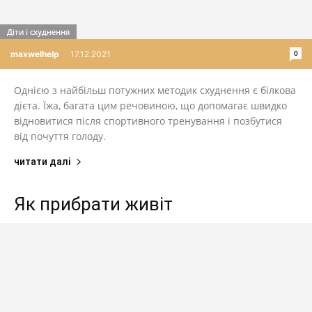
Діти і схуднення
0
maxwelhelp
-
17.12.2021
Однією з найбільш потужних методик схуднення є білкова
дієта. Їжа, багата цим речовиною, що допомагає швидко
відновитися після спортивного тренування і позбутися
від почуття голоду.
читати далі
Як прибрати живіт