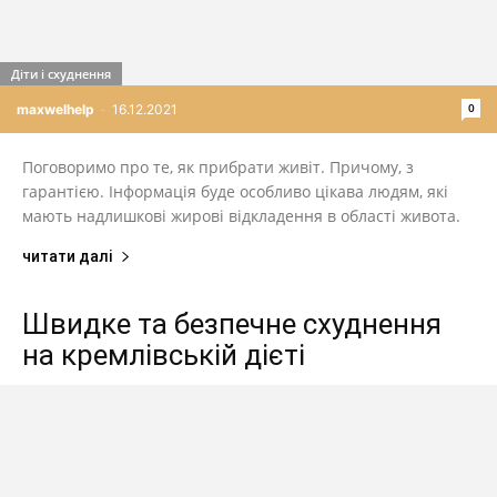
Діти і схуднення
0
maxwelhelp
-
16.12.2021
Поговоримо про те, як прибрати живіт. Причому, з
гарантією. Інформація буде особливо цікава людям, які
мають надлишкові жирові відкладення в області живота.
читати далі
Швидке та безпечне схуднення
на кремлівській дієті