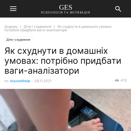
GES
ПСИХОЛОГІЯ ТА МОТИВАЦІЯ
Додому
Діти і схуднення
Як схуднути в домашніх умовах:
потрібно придбати ваги-аналізатори
Діти і схуднення
Як схуднути в домашніх
умовах: потрібно придбати
ваги-аналізатори
415
по
maxwelhelp
-
08.11.2021