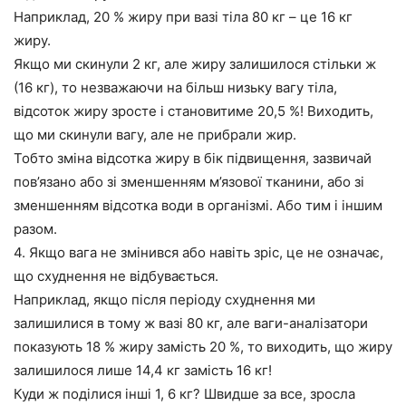
Наприклад, 20 % жиру при вазі тіла 80 кг – це 16 кг
жиру.
Якщо ми скинули 2 кг, але жиру залишилося стільки ж
(16 кг), то незважаючи на більш низьку вагу тіла,
відсоток жиру зросте і становитиме 20,5 %! Виходить,
що ми скинули вагу, але не прибрали жир.
Тобто зміна відсотка жиру в бік підвищення, зазвичай
пов’язано або зі зменшенням м’язової тканини, або зі
зменшенням відсотка води в організмі. Або тим і іншим
разом.
4. Якщо вага не змінився або навіть зріс, це не означає,
що схуднення не відбувається.
Наприклад, якщо після періоду схуднення ми
залишилися в тому ж вазі 80 кг, але ваги-аналізатори
показують 18 % жиру замість 20 %, то виходить, що жиру
залишилося лише 14,4 кг замість 16 кг!
Куди ж поділися інші 1, 6 кг? Швидше за все, зросла