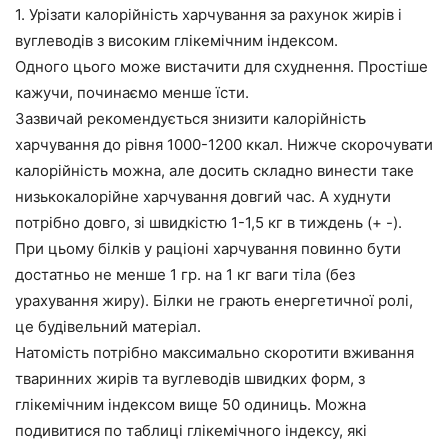
1. Урізати калорійність харчування за рахунок жирів і
вуглеводів з високим глікемічним індексом.
Одного цього може вистачити для схуднення. Простіше
кажучи, починаємо менше їсти.
Зазвичай рекомендується знизити калорійність
харчування до рівня 1000-1200 ккал. Нижче скорочувати
калорійність можна, але досить складно винести таке
низькокалорійне харчування довгий час. А худнути
потрібно довго, зі швидкістю 1-1,5 кг в тиждень (+ -).
При цьому білків у раціоні харчування повинно бути
достатньо не менше 1 гр. на 1 кг ваги тіла (без
урахування жиру). Білки не грають енергетичної ролі,
це будівельний матеріал.
Натомість потрібно максимально скоротити вживання
тваринних жирів та вуглеводів швидких форм, з
глікемічним індексом вище 50 одиниць. Можна
подивитися по таблиці глікемічного індексу, які