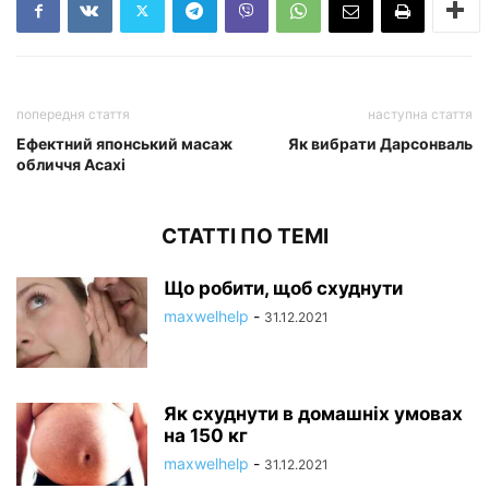
попередня стаття
наступна стаття
Ефектний японський масаж
Як вибрати Дарсонваль
обличчя Асахі
СТАТТІ ПО ТЕМІ
Що робити, щоб схуднути
maxwelhelp
-
31.12.2021
Як схуднути в домашніх умовах
на 150 кг
maxwelhelp
-
31.12.2021