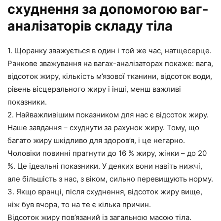
схуднення за допомогою ваг-
аналізаторів складу тіла
1. Щоранку зважується в один і той же час, натщесерце.
Ранкове зважування на вагах-аналізаторах покаже: вага,
відсоток жиру, кількість м’язової тканини, відсоток води,
рівень вісцерального жиру і інші, менш важливі
показники.
2. Найважливішим показником для нас є відсоток жиру.
Наше завдання – схуднути за рахунок жиру. Тому, що
багато жиру шкідливо для здоров’я, і це негарно.
Чоловіки повинні прагнути до 16 % жиру, жінки – до 20
%. Це ідеальні показники. У деяких вони навіть нижчі,
але більшість з нас, з віком, сильно перевищують норму.
3. Якщо вранці, після схуднення, відсоток жиру вище,
ніж був вчора, то на те є кілька причин.
Відсоток жиру пов’язаний із загальною масою тіла.