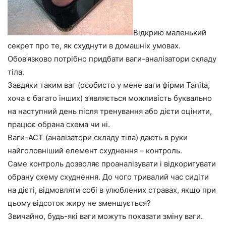
Відкрию маленький
секрет про те, як схуднути в домашніх умовах.
Обов’язково потрібно придбати ваги-аналізатори складу
тіла.
Завдяки таким ваг (особисто у мене ваги фірми Tanita,
хоча є багато інших) з’являється можливість буквально
на наступний день після тренування або дієти оцінити,
працює обрана схема чи ні.
Ваги-АСТ (аналізатори складу тіла) дають в руки
найголовніший елемент схуднення – контроль.
Саме контроль дозволяє проаналізувати і відкоригувати
обрану схему схуднення.
До чого тривалий час сидіти
на дієті, відмовляти собі в улюблених стравах, якщо при
цьому відсоток жиру не зменшується?
Звичайно, будь-які ваги можуть показати зміну ваги.