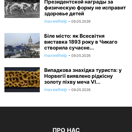
Президентской награды за
физическую форму не исправит
здоровье детей
maxwelhelp
-
09.05.2026
Біле місто: як Всесвітня
виставка 1893 року в Чикаго
створила сучасне...
maxwelhelp
-
09.05.2026
Випадкова знахідка туриста: у
Норвегії виявлено рідкісну
золоту піхву меча VI...
maxwelhelp
-
09.05.2026
ПРО НАС