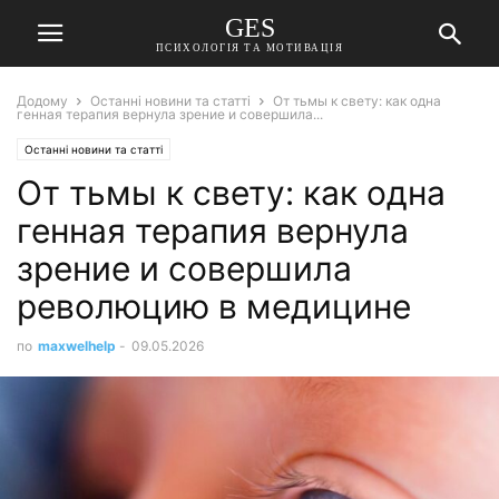
GES
ПСИХОЛОГІЯ ТА МОТИВАЦІЯ
Додому
Останні новини та статті
От тьмы к свету: как одна
генная терапия вернула зрение и совершила...
Останні новини та статті
От тьмы к свету: как одна
генная терапия вернула
зрение и совершила
революцию в медицине
по
maxwelhelp
-
09.05.2026