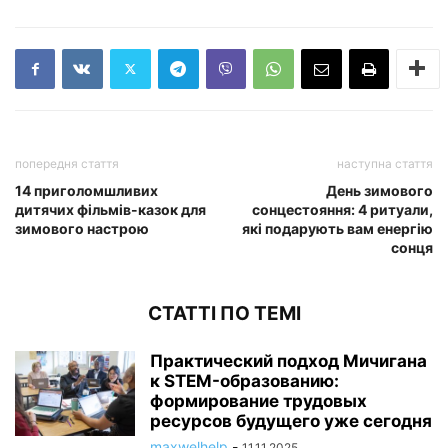
попередня стаття
наступна стаття
14 приголомшливих
День зимового
дитячих фільмів-казок для
сонцестояння: 4 ритуали,
зимового настрою
які подарують вам енергію
сонця
СТАТТІ ПО ТЕМІ
Практический подход Мичигана
к STEM-образованию:
формирование трудовых
ресурсов будущего уже сегодня
maxwelhelp
-
11.11.2025