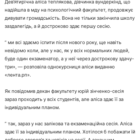
Дев’ятирічна аліса теплякова, дівчинка вундеркінд, що
надійшла в мду на психологічний факультет, продовжує
дивувати громадськість. Вона не тільки закінчила школу
заздалегідь, а й достроково здає першу сесію.
” ми всі здаємо іспити після нового року, ще навіть
невідомо коли, але у нас, як у всіх нормальних людей,
буде один екзаменатор, а у неї через дострокову здачу-
три», — розповіла однокурсниця аліси виданню
«лента.рп».
Як повідомив декан факультету юрій зінченко-сесія
зараз проходить у всіх студентів, але аліса здає її за
індивідуальним планом.
” так, зараз у нас залікова та екзаменаційна сесія. Аліса
здає її за індивідуальним планом. Хотілося б побажати їй
доброго здоров’я та успіхів на сесії. А законним