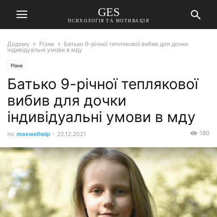
GES
ПСИХОЛОГІЯ ТА МОТИВАЦІЯ
Додому
Різне
Батько 9-річної теплякової вибив для дочки
індивідуальні умови в мду
Різне
Батько 9-річної теплякової
вибив для дочки
індивідуальні умови в мду
180
по
maxwelhelp
-
22.12.2021