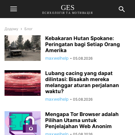
GES
ПСИХОЛОГІЯ ТА МОТИВАЦІЯ
Додому
Блог
Kebakaran Hutan Spokane:
Peringatan bagi Setiap Orang
Amerika
maxwelhelp
-
05.08.2026
Lubang cacing yang dapat
dilintasi: Bisakah mereka
melanggar aturan perjalanan
waktu?
maxwelhelp
-
05.08.2026
Mengapa Tor Browser adalah
Pilihan Utama untuk
Penjelajahan Web Anonim
maxwelhelp
-
05.08.2026