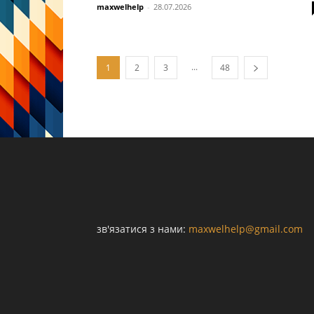
maxwelhelp
-
28.07.2026
...
1
2
3
48
зв'язатися з нами:
maxwelhelp@gmail.com