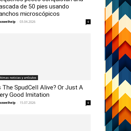
ascada de 50 pies usando
anchos microscópicos
xwelhelp
-
03.04.2026
0
ltimas noticias y artículos
s The SpudCell Alive? Or Just A
ery Good Imitation
xwelhelp
-
15.07.2026
0