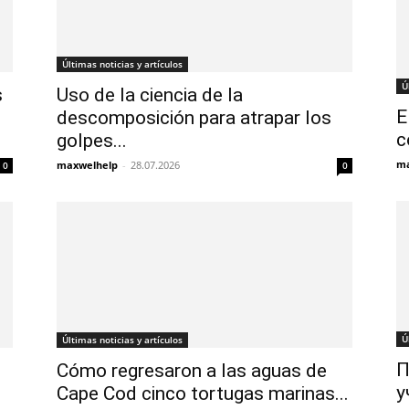
Últimas noticias y artículos
Ú
s
Uso de la ciencia de la
E
descomposición para atrapar los
c
golpes...
ma
maxwelhelp
-
28.07.2026
0
0
Ú
Últimas noticias y artículos
П
Cómo regresaron a las aguas de
у
Cape Cod cinco tortugas marinas...