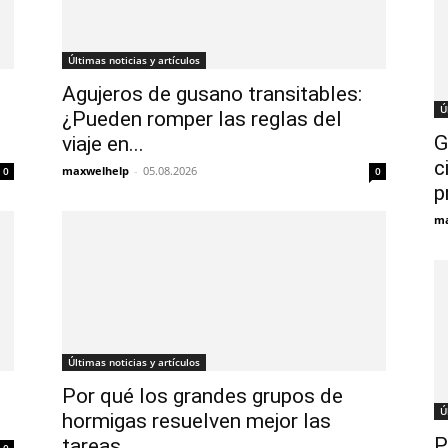
Últimas noticias y artículos
Agujeros de gusano transitables:
Ú
¿Pueden romper las reglas del
G
viaje en...
c
maxwelhelp
-
05.08.2026
0
0
p
ma
Últimas noticias y artículos
Por qué los grandes grupos de
Ú
hormigas resuelven mejor las
P
tareas...