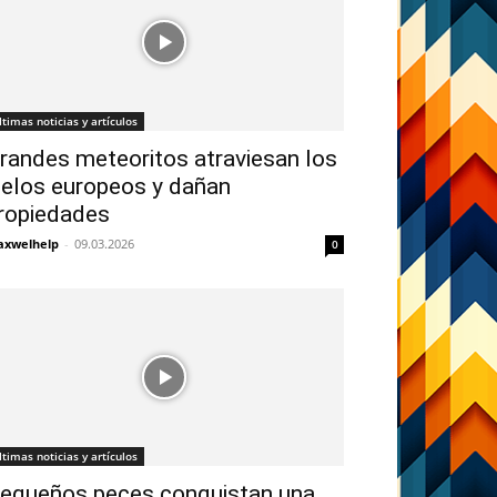
ltimas noticias y artículos
randes meteoritos atraviesan los
ielos europeos y dañan
ropiedades
xwelhelp
-
09.03.2026
0
ltimas noticias y artículos
equeños peces conquistan una