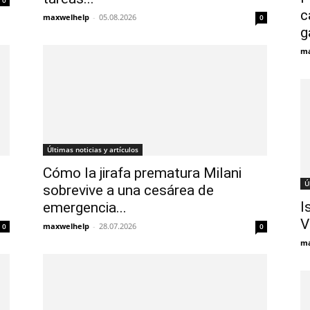
0
c
maxwelhelp
-
05.08.2026
0
g
ma
Últimas noticias y artículos
Cómo la jirafa prematura Milani
Ú
sobrevive a una cesárea de
I
emergencia...
V
maxwelhelp
-
28.07.2026
0
0
ma