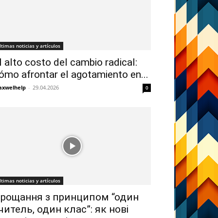
ltimas noticias y artículos
l alto costo del cambio radical:
ómo afrontar el agotamiento en...
xwelhelp
-
29.04.2026
0
ltimas noticias y artículos
рощання з принципом “один
читель, один клас”: як нові