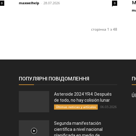
м
maxwelhelp
-
28.07.2026
0
0
ma
сторінка 1 з 48
ПОПУЛЯРНІ ПОВІДОМЛЕННЯ
П
Asteroide 2024 YR4: Después
Úl
de todo, no hay colisión lunar
06.03.2026
Últimas noticias y artículos
Segunda manifestación
científica a nivel nacional
planificada en medio de