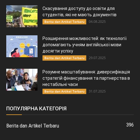
Скасування доступу до освіти для
студентів, які не мають документів
04.08.2025
Berita dan Artikel Terbaru
Розширення можливостей: як технології
допомагають учням англійської мови
досягти успіху
29.07.2025
Berita dan Artikel Terbaru
Розумне масштабування: диверсифікація
стратегій фінансування та партнерства в
нестабільні часи
31.07.2025
Berita dan Artikel Terbaru
ПОПУЛЯРНА КАТЕГОРІЯ
396
Berita dan Artikel Terbaru