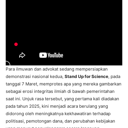
Para ilmuwan dan advokat sedang mempersiapkan
demonstrasi nasional kedua,
Stand Up for Science
, pada
tanggal 7 Maret, memprotes apa yang mereka gambarkan
sebagai erosi integritas ilmiah di bawah pemerintahan
saat ini. Unjuk rasa tersebut, yang pertama kali diadakan
pada tahun 2025, kini menjadi acara berulang yang
didorong oleh meningkatnya kekhawatiran terhadap
politisasi, pemotongan dana, dan perubahan kebijakan