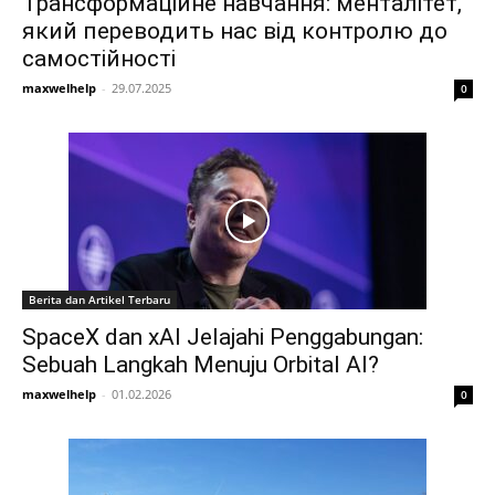
Трансформаційне навчання: менталітет,
який переводить нас від контролю до
самостійності
maxwelhelp
-
29.07.2025
0
Berita dan Artikel Terbaru
SpaceX dan xAI Jelajahi Penggabungan:
Sebuah Langkah Menuju Orbital AI?
maxwelhelp
-
01.02.2026
0