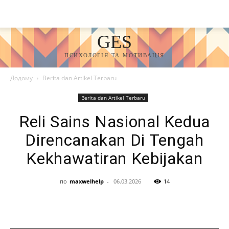
GES
ПСИХОЛОГІЯ ТА МОТИВАЦІЯ
Додому
Berita dan Artikel Terbaru
Berita dan Artikel Terbaru
Reli Sains Nasional Kedua
Direncanakan Di Tengah
Kekhawatiran Kebijakan
по
maxwelhelp
-
06.03.2026
14