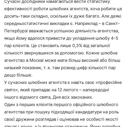
Сучасні дослідники намагаються вести статистику
ефективності роботи шлюбних агентств, хоча робити це
досить-таки складно, оскільки їх дуже багато. Але деякі
середньостатистичні викладки є. Наприклад – в Санкт-
Петербурзі вважається успішною діяльність агентства,
якщо йому вдалося привести до укладення шлюбу 4-5
пар клієнтів. Це становить лише 0,3% від загальної
кількості звернувшихся за допомогою. Кожне шлюбне
агентство в Москві може мати більш високий або більш
низький показник, т. к. там розкид цифр кількості пар
дещо більше.
У сучасних шлюбних агентств є навіть своє «професійне
свято», який припадає на 12 лютого – напередодні
іншого відомого свята, Дня всіх закоханих.
Один з перших клієнтів першого офіційного шлюбного
агентства при пошуку підходящої кандидатури на роль
своєї дружини розглядав і оцінював не особисті якості
дівчат і жінок, а їх фінансове становище. Йому потрібна