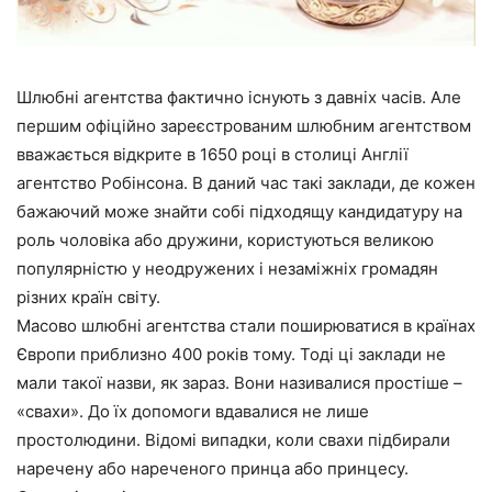
Шлюбні агентства фактично існують з давніх часів. Але
першим офіційно зареєстрованим шлюбним агентством
вважається відкрите в 1650 році в столиці Англії
агентство Робінсона. В даний час такі заклади, де кожен
бажаючий може знайти собі підходящу кандидатуру на
роль чоловіка або дружини, користуються великою
популярністю у неодружених і незаміжніх громадян
різних країн світу.
Масово шлюбні агентства стали поширюватися в країнах
Європи приблизно 400 років тому. Тоді ці заклади не
мали такої назви, як зараз. Вони називалися простіше –
«свахи». До їх допомоги вдавалися не лише
простолюдини. Відомі випадки, коли свахи підбирали
наречену або нареченого принца або принцесу.