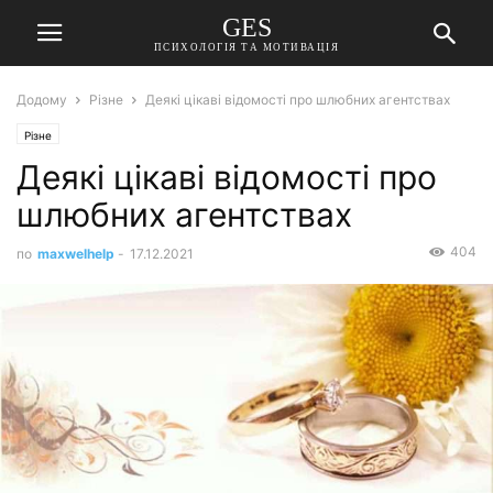
GES
ПСИХОЛОГІЯ ТА МОТИВАЦІЯ
Додому
Різне
Деякі цікаві відомості про шлюбних агентствах
Різне
Деякі цікаві відомості про
шлюбних агентствах
404
по
maxwelhelp
-
17.12.2021