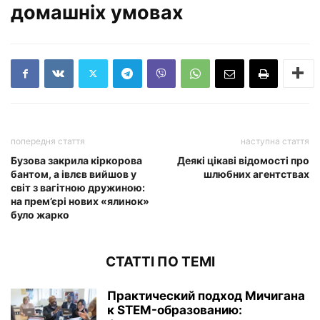
домашніх умовах
попередня стаття
наступна стаття
Бузова закрила кіркорова
Деякі цікаві відомості про
бантом, а івлєв вийшов у
шлюбних агентствах
світ з вагітною дружиною:
на прем’єрі нових «ялинок»
було жарко
СТАТТІ ПО ТЕМІ
Практический подход Мичигана
к STEM-образованию: