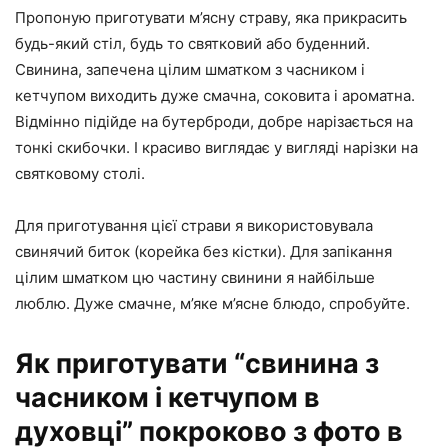
Пропоную приготувати м’ясну страву, яка прикрасить
будь-який стіл, будь то святковий або буденний.
Свинина, запечена цілим шматком з часником і
кетчупом виходить дуже смачна, соковита і ароматна.
Відмінно підійде на бутерброди, добре нарізається на
тонкі скибочки. І красиво виглядає у вигляді нарізки на
святковому столі.
Для приготування цієї страви я використовувала
свинячий биток (корейка без кістки). Для запікання
цілим шматком цю частину свинини я найбільше
люблю. Дуже смачне, м’яке м’ясне блюдо, спробуйте.
Як приготувати “свинина з
часником і кетчупом в
духовці” покроково з фото в