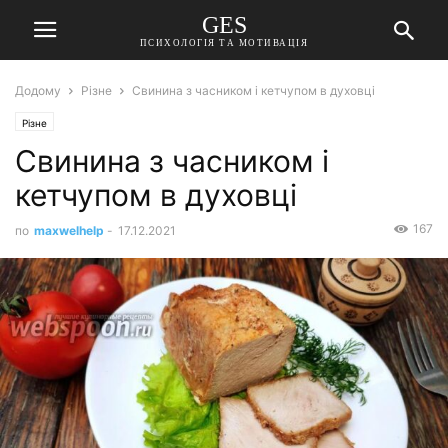
GES
ПСИХОЛОГІЯ ТА МОТИВАЦІЯ
Додому
Різне
Свинина з часником і кетчупом в духовці
Різне
Свинина з часником і
кетчупом в духовці
167
по
maxwelhelp
-
17.12.2021