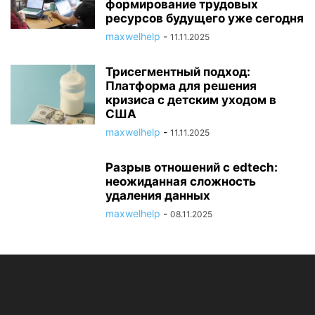
формирование трудовых
ресурсов будущего уже сегодня
maxwelhelp
-
11.11.2025
Трисегментный подход:
Платформа для решения
кризиса с детским уходом в
США
maxwelhelp
-
11.11.2025
Разрыв отношений с edtech:
неожиданная сложность
удаления данных
maxwelhelp
-
08.11.2025