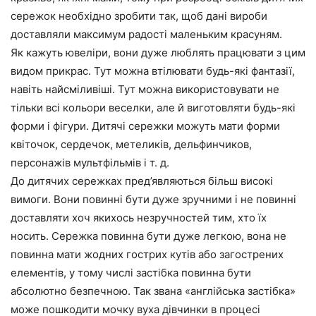
сережок необхідно зробити так, щоб дані вироби
доставляли максимум радості маленьким красуням.
Як кажуть ювеліри, вони дуже люблять працювати з цим
видом прикрас. Тут можна втілювати будь-які фантазії,
навіть найсміливіші. Тут можна використовувати не
тільки всі кольори веселки, але й виготовляти будь-які
форми і фігури. Дитячі сережки можуть мати форми
квіточок, сердечок, метеликів, дельфинчиков,
персонажів мультфільмів і т. д.
До дитячих сережках пред’являються більш високі
вимоги. Вони повинні бути дуже зручними і не повинні
доставляти хоч якихось незручностей тим, хто їх
носить. Сережка повинна бути дуже легкою, вона не
повинна мати жодних гострих кутів або загострених
елементів, у тому числі застібка повинна бути
абсолютно безпечною. Так звана «англійська застібка»
може пошкодити мочку вуха дівчинки в процесі