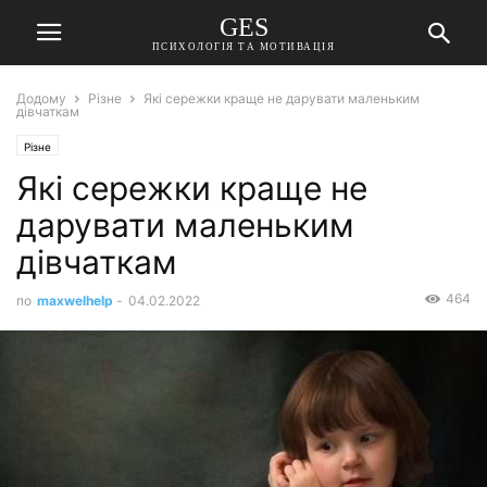
GES
ПСИХОЛОГІЯ ТА МОТИВАЦІЯ
Додому
Різне
Які сережки краще не дарувати маленьким
дівчаткам
Різне
Які сережки краще не
дарувати маленьким
дівчаткам
464
по
maxwelhelp
-
04.02.2022