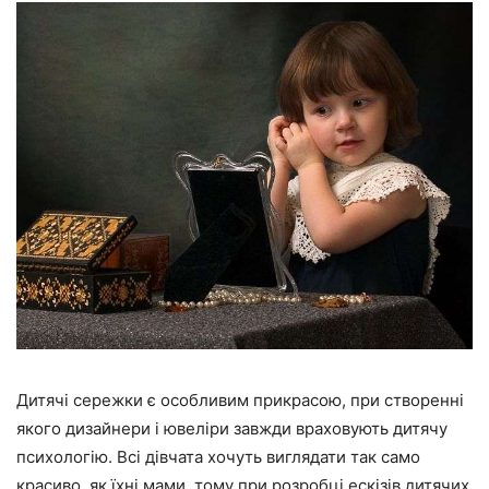
Дитячі сережки є особливим прикрасою, при створенні
якого дизайнери і ювеліри завжди враховують дитячу
психологію. Всі дівчата хочуть виглядати так само
красиво, як їхні мами, тому при розробці ескізів дитячих