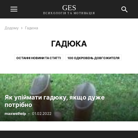
GES
ПСИХОЛОГІЯ ТА МОТИВАЦІЯ
Додому
Гадюка
ГАДЮКА
ОСТАННІ НОВИНИ ТА СТАТТІ
100 ОДКРОВЕНЬ ДОВГОЖИТЕЛЯ
ГАДЮКА
ДІТИ І СХУДНЕННЯ
ЗДОРОВИЙ СПОСІБ ЖИТТЯ
ПРАВИЛЬНЕ ХАРЧУВАННЯ
ПРИГОДИ КІРИ
РІЗНЕ
СІМЯ І ДІТИ
ХВОРОБИ ТА ЇХ ЛІКУВАННЯ
ЦИКЛ ЗДОРОВЯ
Як упіймати гадюку, якщо дуже
потрібно
maxwelhelp
-
01.02.2022