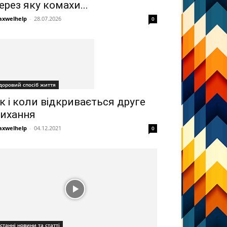
ерез яку комахи...
xwelhelp
-
28.07.2026
0
доровий спосіб життя
к і коли відкривається друге
ихання
xwelhelp
-
04.12.2021
0
станні новини та статті