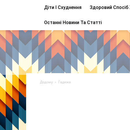
Діти І Схуднення
Здоровий Спосіб
Останні Новини Та Статті
Додому
Гадюка