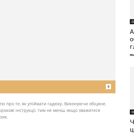
О
A
о
г
ma
0
тю про те, як упіймати гадюку. Виконуючи обіцяне,
рокові інструкції, тим не менш, якщо зважитеся
О
зик.
Ч
ц