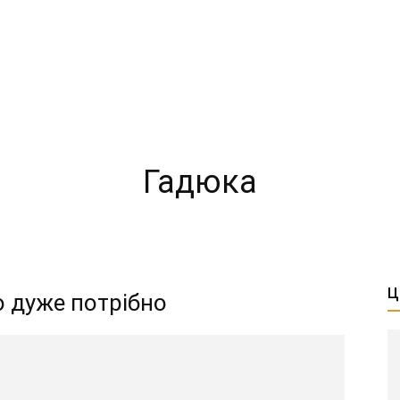
Гадюка
Ц
о дуже потрібно