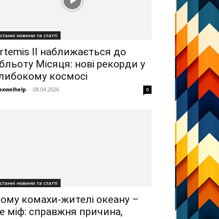
станні новини та статті
rtemis II наближається до
бльоту Місяця: нові рекорди у
либокому космосі
xwelhelp
-
08.04.2026
0
станні новини та статті
ому комахи-жителі океану –
е міф: справжня причина,