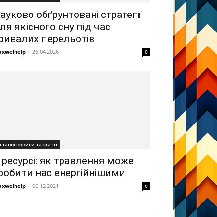
ауково обґрунтовані стратегії
ля якісного сну під час
ривалих перельотів
xwelhelp
-
26.04.2026
0
станні новини та статті
 ресурсі: як травлення може
робити нас енергійнішими
xwelhelp
-
06.12.2021
0