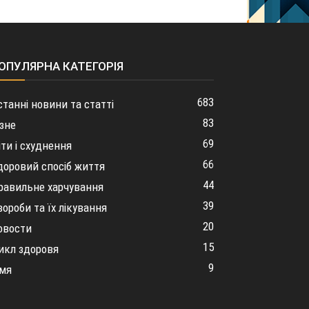
ОПУЛЯРНА КАТЕГОРІЯ
683
станні новини та статті
83
ізне
69
іти і схуднення
66
доровий спосіб життя
44
равильне харчування
39
вороби та їх лікування
20
овости
15
икл здоровя
9
імя