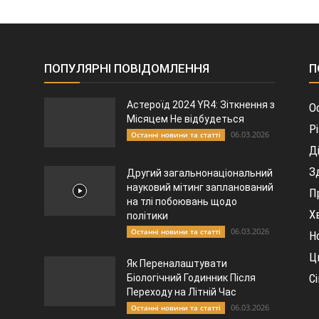
ПОПУЛЯРНІ ПОВІДОМЛЕННЯ
П
Астероїд 2024 YR4: Зіткнення з
О
Місяцем Не відбудеться
Р
06.03.2026
Останні новини та статті
Д
З
Другий загальнонаціональний
науковий мітинг запланований
П
на тлі побоювань щодо
Х
політики
06.03.2026
Останні новини та статті
Н
Ц
Як Переналаштувати
С
Біологічний Годинник Після
Переходу на Літній Час
06.03.2026
Останні новини та статті