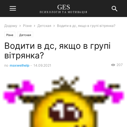
GES
ПСИХОЛОГІЯ ТА МОТИВАЦІЯ
Додому
Різне
Детская
Водити в дс, якщо в групі вітрянка?
Різне
Детская
Водити в дс, якщо в групі
вітрянка?
207
по
maxwelhelp
-
14.09.2021