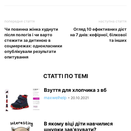
попередня стаття
наступна стаття
Чи повинна жінка худнути
Огляд 10 ефективних дієт
після пологів і чи варто
на 7 днів: кефірної, білкової
стежити за дитиною в
та інших
соцмережах: однокласники
опублікували результати
опитування
СТАТТІ ПО ТЕМІ
Взуття для хлопчика з вб
maxwelhelp
-
20.10.2021
В якому віці діти навчилися
шнурки зав’язувати?