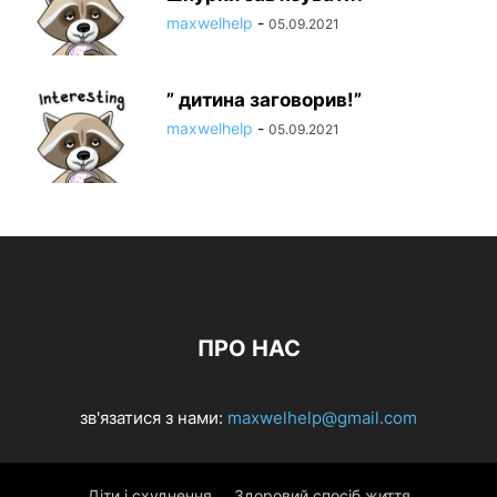
maxwelhelp
-
05.09.2021
” дитина заговорив!”
maxwelhelp
-
05.09.2021
ПРО НАС
зв'язатися з нами:
maxwelhelp@gmail.com
Діти і схуднення
Здоровий спосіб життя