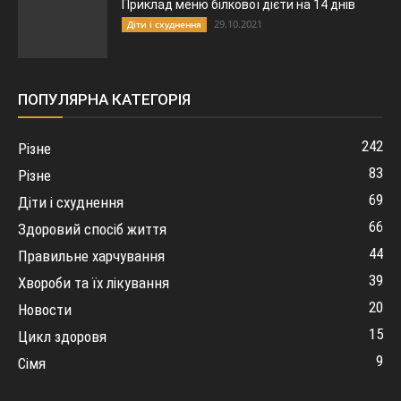
Приклад меню білкової дієти на 14 днів
29.10.2021
Діти і схуднення
ПОПУЛЯРНА КАТЕГОРІЯ
242
Різне
83
Різне
69
Діти і схуднення
66
Здоровий спосіб життя
44
Правильне харчування
39
Хвороби та їх лікування
20
Новости
15
Цикл здоровя
9
Сімя