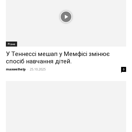
Різне
У Теннессі мешап у Мемфісі змінює
спосіб навчання дітей.
maxwelhelp
-
25.10.2025
0