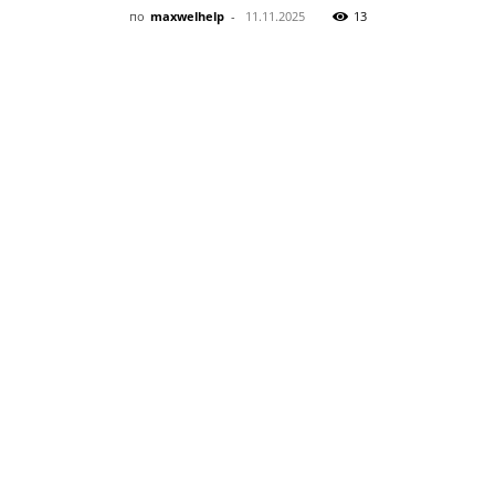
по
maxwelhelp
-
11.11.2025
13