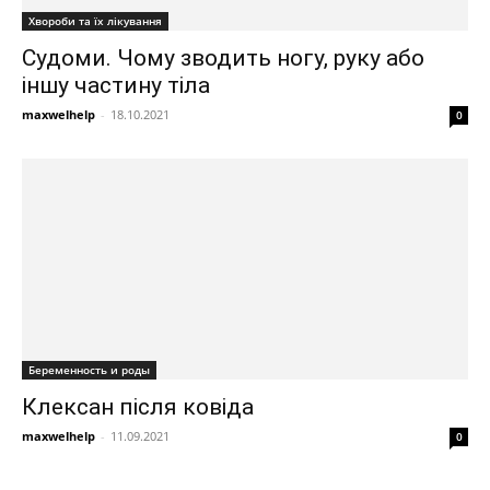
Хвороби та їх лікування
Судоми. Чому зводить ногу, руку або
іншу частину тіла
maxwelhelp
-
18.10.2021
0
Беременность и роды
Клексан після ковіда
maxwelhelp
-
11.09.2021
0