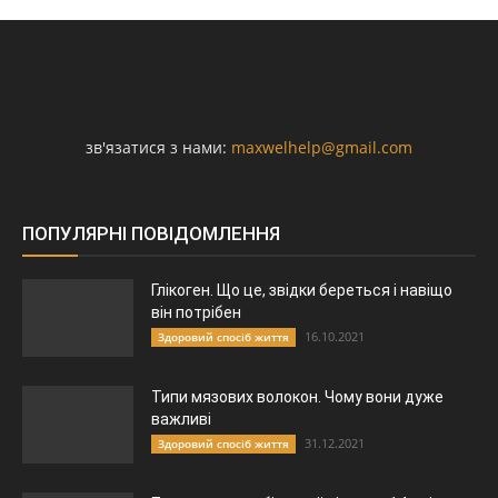
зв'язатися з нами:
maxwelhelp@gmail.com
ПОПУЛЯРНІ ПОВІДОМЛЕННЯ
Глікоген. Що це, звідки береться і навіщо
він потрібен
16.10.2021
Здоровий спосіб життя
Типи мязових волокон. Чому вони дуже
важливі
31.12.2021
Здоровий спосіб життя