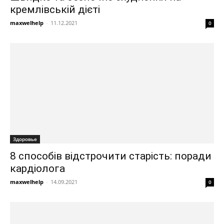
кремлівській дієті
maxwelhelp
-
11.12.2021
0
Здоровье
8 способів відстрочити старість: поради
кардіолога
maxwelhelp
-
14.09.2021
0