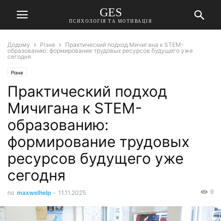
GES
ПСИХОЛОГІЯ ТА МОТИВАЦІЯ
Додому
Різне
Практический подход Мичигана к STEM-
образованию: формирование трудовых ресурсов будущего уже
сегодня
Різне
Практический подход
Мичигана к STEM-
образованию:
формирование трудовых
ресурсов будущего уже
сегодня
9
по
maxwelhelp
-
11.11.2025