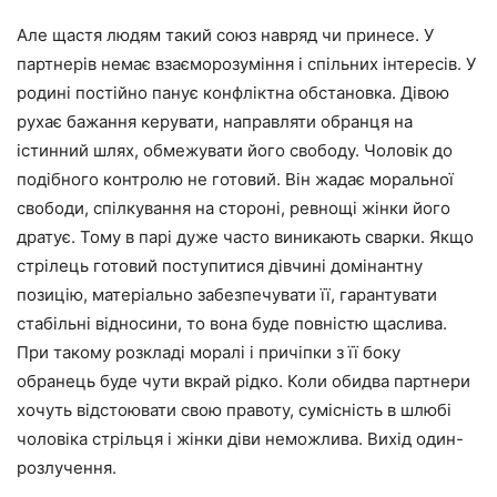
Але щастя людям такий союз навряд чи принесе. У
партнерів немає взаєморозуміння і спільних інтересів. У
родині постійно панує конфліктна обстановка. Дівою
рухає бажання керувати, направляти обранця на
істинний шлях, обмежувати його свободу. Чоловік до
подібного контролю не готовий. Він жадає моральної
свободи, спілкування на стороні, ревнощі жінки його
дратує. Тому в парі дуже часто виникають сварки. Якщо
стрілець готовий поступитися дівчині домінантну
позицію, матеріально забезпечувати її, гарантувати
стабільні відносини, то вона буде повністю щаслива.
При такому розкладі моралі і причіпки з її боку
обранець буде чути вкрай рідко. Коли обидва партнери
хочуть відстоювати свою правоту, сумісність в шлюбі
чоловіка стрільця і жінки діви неможлива. Вихід один-
розлучення.