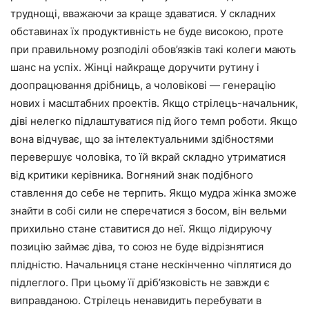
труднощі, вважаючи за краще здаватися. У складних
обставинах їх продуктивність не буде високою, проте
при правильному розподілі обов’язків такі колеги мають
шанс на успіх. Жінці найкраще доручити рутину і
доопрацювання дрібниць, а чоловікові — генерацію
нових і масштабних проектів. Якщо стрілець-начальник,
діві нелегко підлаштуватися під його темп роботи. Якщо
вона відчуває, що за інтелектуальними здібностями
перевершує чоловіка, то їй вкрай складно утриматися
від критики керівника. Вогняний знак подібного
ставлення до себе не терпить. Якщо мудра жінка зможе
знайти в собі сили не сперечатися з босом, він вельми
прихильно стане ставитися до неї. Якщо лідируючу
позицію займає діва, то союз не буде відрізнятися
плідністю. Начальниця стане нескінченно чіплятися до
підлеглого. При цьому її дріб’язковість не завжди є
виправданою. Стрілець ненавидить перебувати в