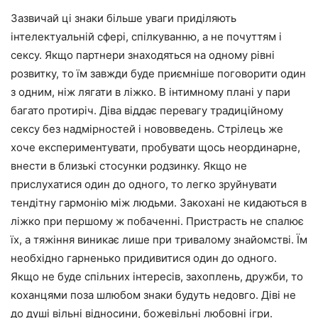
Зазвичай ці знаки більше уваги приділяють
інтелектуальній сфері, спілкуванню, а не почуттям і
сексу. Якщо партнери знаходяться на одному рівні
розвитку, то їм завжди буде приємніше поговорити один
з одним, ніж лягати в ліжко. В інтимному плані у пари
багато протиріч. Діва віддає перевагу традиційному
сексу без надмірностей і нововведень. Стрілець же
хоче експериментувати, пробувати щось неординарне,
внести в близькі стосунки родзинку. Якщо не
прислухатися один до одного, то легко зруйнувати
тендітну гармонію між людьми. Закохані не кидаються в
ліжко при першому ж побаченні. Пристрасть не спалює
їх, а тяжіння виникає лише при тривалому знайомстві. Їм
необхідно гарненько придивитися один до одного.
Якщо не буде спільних інтересів, захоплень, дружби, то
коханцями поза шлюбом знаки будуть недовго. Діві не
до душі вільні відносини, божевільні любовні ігри.