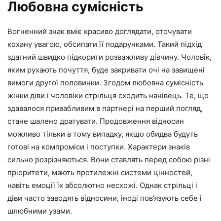
Любовна сумісність
Вогненний знак вміє красиво доглядати, оточувати
кохану увагою, обсипати її подарунками. Такий підхід
здатний швидко підкорити розважливу дівчину. Чоловік,
яким рухають почуття, буде закривати очі на завищені
вимоги другої половинки. Згодом любовна сумісність
жінки діви і чоловіки стрільця сходить нанівець. Те, що
здавалося привабливим в партнері на перший погляд,
стане шалено дратувати. Продовження відносин
можливо тільки в тому випадку, якщо обидва будуть
готові на компроміси і поступки. Характери знаків
сильно розрізняються. Вони ставлять перед собою різні
пріоритети, мають протилежні системи цінностей,
навіть емоції їх абсолютно несхожі. Однак стрільці і
діви часто заводять відносини, іноді пов’язують себе і
шлюбними узами.