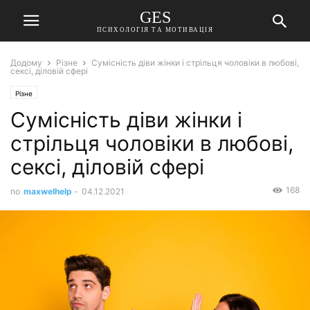
GES
ПСИХОЛОГІЯ ТА МОТИВАЦІЯ
Додому
Різне
Сумісність діви жінки і стрільця чоловіки в любові,
сексі, діловій сфері
Різне
Сумісність діви жінки і
стрільця чоловіки в любові,
сексі, діловій сфері
168
по
maxwelhelp
-
04.12.2021