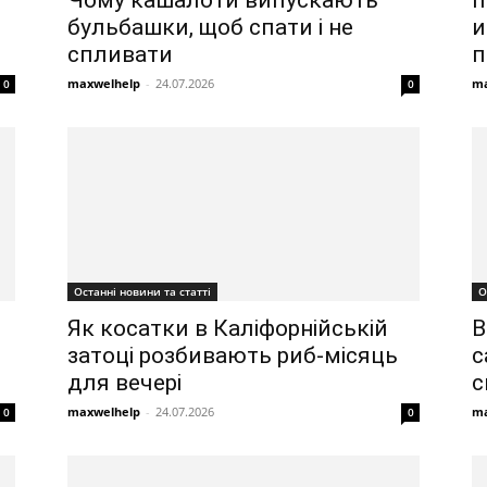
Чому кашалоти випускають
и
бульбашки, щоб спати і не
п
спливати
ma
maxwelhelp
-
24.07.2026
0
0
О
Останні новини та статті
В
Як косатки в Каліфорнійській
с
затоці розбивають риб-місяць
с
для вечері
ma
maxwelhelp
-
24.07.2026
0
0