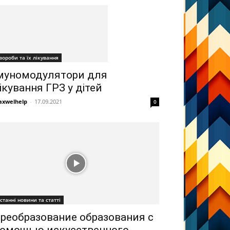
вороби та їх лікування
муномодулятори для
ікування ГРЗ у дітей
xwelhelp
-
17.09.2021
0
станні новини та статті
реобразование образования с
омощью искусственного