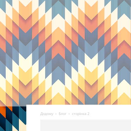
Додому
Блог
сторінка 2