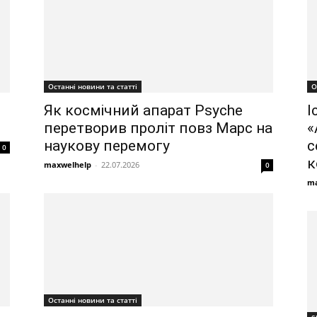
О
Останні новини та статті
І
Як космічний апарат Psyche
«
перетворив проліт повз Марс на
с
наукову перемогу
0
к
maxwelhelp
-
22.07.2026
0
ma
Останні новини та статті