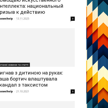
нтеллекта: национальный
ризыв к действию
xwelhelp
-
13.11.2025
0
станні новини та статті
игнав з дитиною на руках:
аша бортич влаштувала
кандал з таксистом
xwelhelp
-
21.10.2021
0