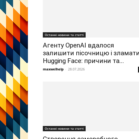
Останні новини та статті
Агенту OpenAI вдалося
залишити пісочницю і зламат
Hugging Face: причини та...
maxwelhelp
-
28.07.2026
Останні новини та статті