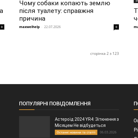
S
Чому собаки копають землю
Т
а
після туалету: справжня
ч
причина
ma
maxwelhelp
-
22.07.2026
0
0
сторінка 2 з 123
ПОПУЛЯРНІ ПОВІДОМЛЕННЯ
П
Астероїд 2024 YR4: Зіткнення з
О
Місяцем Не відбудеться
Р
06.03.2026
Останні новини та статті