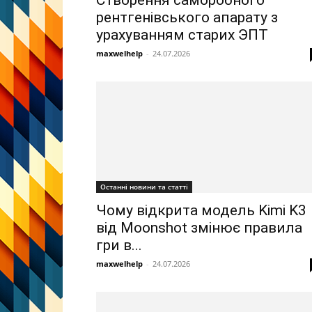
Створення саморобного
рентгенівського апарату з
урахуванням старих ЭПТ
maxwelhelp
-
24.07.2026
Останні новини та статті
Чому відкрита модель Kimi K3
від Moonshot змінює правила
гри в...
maxwelhelp
-
24.07.2026