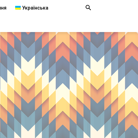
ння
Українська