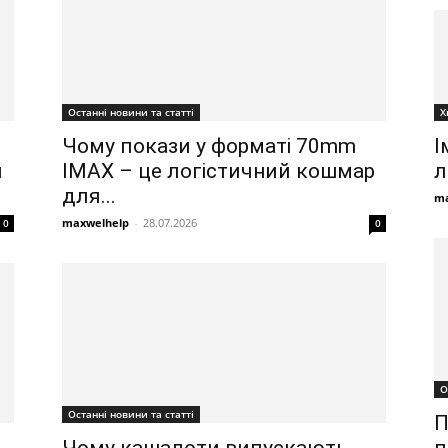
Х
Останні новини та статті
І
Чому покази у форматі 70mm
л
и
IMAX – це логістичний кошмар
для...
ma
maxwelhelp
-
28.07.2026
0
0
О
Останні новини та статті
П
п