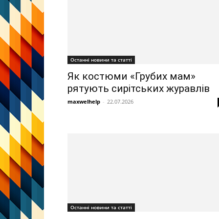
Останні новини та статті
Як костюми «Грубих мам»
рятують сирітських журавлів
maxwelhelp
-
22.07.2026
Останні новини та статті