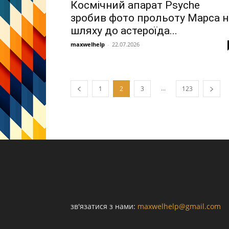
Космічний апарат Psyche
зробив фото прольоту Марса н
шляху до астероїда...
maxwelhelp
-
22.07.2026
...
1
2
3
123
зв'язатися з нами:
maxwelhelp@gmail.com