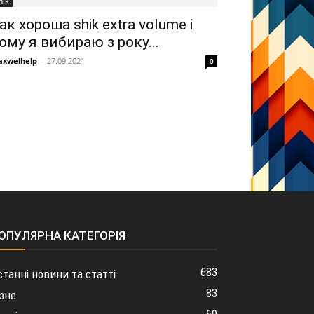
hik
ак хороша shik extra volume і
ому я вибираю з року...
xwelhelp
-
27.09.2021
0
ОПУЛЯРНА КАТЕГОРІЯ
683
станні новини та статті
83
ізне