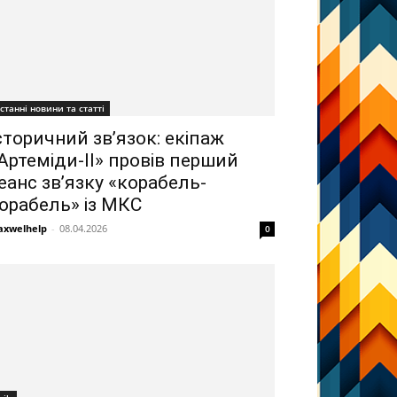
станні новини та статті
сторичний зв’язок: екіпаж
Артеміди-II» провів перший
еанс зв’язку «корабель-
орабель» із МКС
xwelhelp
-
08.04.2026
0