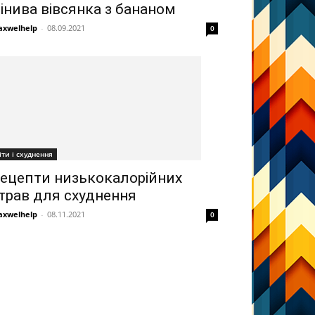
інива вівсянка з бананом
xwelhelp
-
08.09.2021
0
іти і схуднення
ецепти низькокалорійних
трав для схуднення
xwelhelp
-
08.11.2021
0