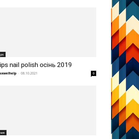
ips
ips nail polish осінь 2019
xwelhelp
-
08.10.2021
0
імя