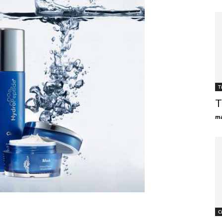
T
T
ma
С