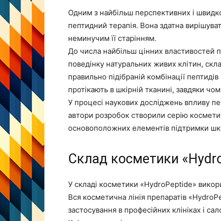
Одним з найбільш перспективних і швидко
пептидний терапія. Вона здатна вирішува
неминучим її старінням.
До числа найбільш цінних властивостей п
поведінку натуральних живих клітин, скла
правильно підібраній комбінації пептидів
протікають в шкірній тканині, завдяки чо
У процесі наукових досліджень впливу пе
автори розробок створили серію косметич
основоположних елементів підтримки шкі
Склад косметики «Hydro
У складі косметики «HydroPeptide» викор
Вся косметична лінія препаратів «HydroP
застосування в професійних клініках і са