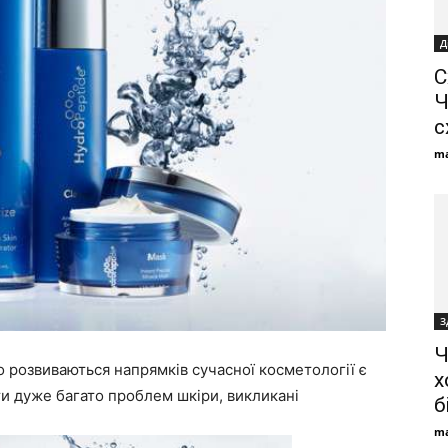
Д
С
Ч
с
ma
З
Ч
 розвиваються напрямків сучасної косметології є
х
ти дуже багато проблем шкіри, викликані
б
ma