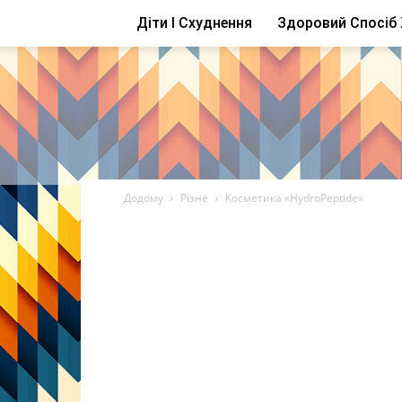
Діти І Схуднення
Здоровий Спосіб
Додому
Різне
Косметика «HydroPeptide»