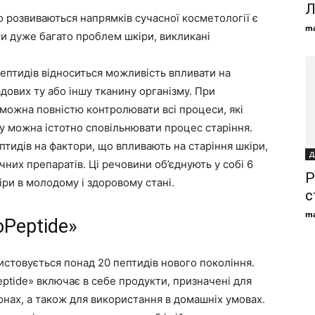
Л
 розвиваються напрямків сучасної косметології є
ma
ти дуже багато проблем шкіри, викликані
ептидів відноситься можливість впливати на
дових ту або іншу тканину організму. При
 можна повністю контролювати всі процеси, які
му можна істотно сповільнювати процес старіння.
птидів на фактори, що впливають на старіння шкіри,
Д
них препаратів. Ці речовини об’єднують у собі 6
Р
ри в молодому і здоровому стані.
с
ma
Peptide»
истовується понад 20 пептидів нового покоління.
eptide» включає в себе продукти, призначені для
лонах, а також для використання в домашніх умовах.