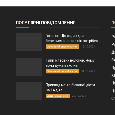
ПОПУЛЯРНІ ПОВІДОМЛЕННЯ
П
Глікоген. Що це, звідки
Р
береться і навіщо він потрібен
Р
16.10.2021
Здоровий спосіб життя
Д
З
Типи мязових волокон. Чому
вони дуже важливі
П
31.12.2021
Здоровий спосіб життя
Х
Н
Приклад меню білкової дієти
на 14 днів
Ц
29.10.2021
Діти і схуднення
С