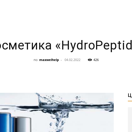
сметика «HydroPepti
по
maxwelhelp
-
04.02.2022
426
Ц