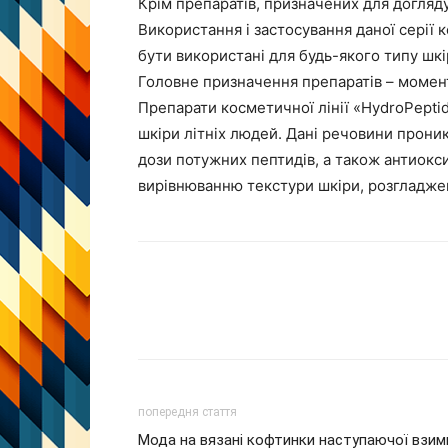
Крім препаратів, призначених для догляду 
Використання і застосування даної серії
бути використані для будь-якого типу шкі
Головне призначення препаратів – момент
Препарати косметичної лінії «HydroPeptid
шкіри літніх людей. Дані речовини прони
дози потужних пептидів, а також антиок
вирівнюванню текстури шкіри, розгладже
попередня стаття
Мода на вязані кофтинки наступаючої взим