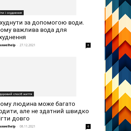
іти і схуднення
худнути за допомогою води.
ому важлива вода для
худнення
xwelhelp
-
27.12.2021
0
доровий спосіб життя
ому людина може багато
одити, але не здатний швидко
ігти довго
xwelhelp
-
08.11.2021
0