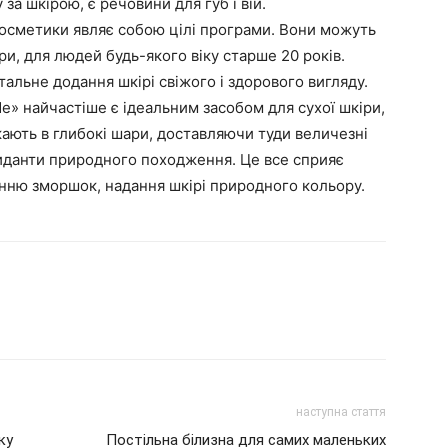
за шкірою, є речовини для губ і вій.
 косметики являє собою цілі програми. Вони можуть
ри, для людей будь-якого віку старше 20 років.
альне додання шкірі свіжого і здорового вигляду.
e» найчастіше є ідеальним засобом для сухої шкіри,
кають в глибокі шари, доставляючи туди величезні
сиданти природного походження. Це все сприяє
нню зморшок, надання шкірі природного кольору.
наступна стаття
ку
Постільна білизна для самих маленьких