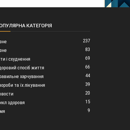
ОПУЛЯРНА КАТЕГОРІЯ
237
ізне
83
ізне
69
іти і схуднення
66
доровий спосіб життя
44
равильне харчування
39
вороби та їх лікування
20
овости
15
икл здоровя
9
імя