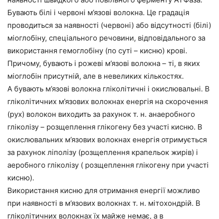
Бувають білі і червоні м’язові волокна. Це градація
проводиться за наявності (червоні) або відсутності (білі)
міоглобіну, спеціального речовини, відповідального за
використання гемоглобіну (по суті – кисню) крові.
Причому, бувають і рожеві м’язові волокна – ті, в яких
міоглобін присутній, але в невеликих кількостях.
А бувають м’язові волокна гліколітичні і окислювальні. В
гліколітичних м’язових волокнах енергія на скорочення
(рух) волокон виходить за рахунок т. н. анаеробного
гліколізу – розщеплення глікогену без участі кисню. В
окислювальних м’язових волокнах енергія отримується
за рахунок ліполізу (розщеплення крапельок жирів) і
аеробного гліколізу ( розщеплення глікогену при участі
кисню).
Використання кисню для отримання енергії можливо
при наявності в м’язових волокнах т. н. мітохондрій. В
гліколітичних волокнах їх майже немає, а в