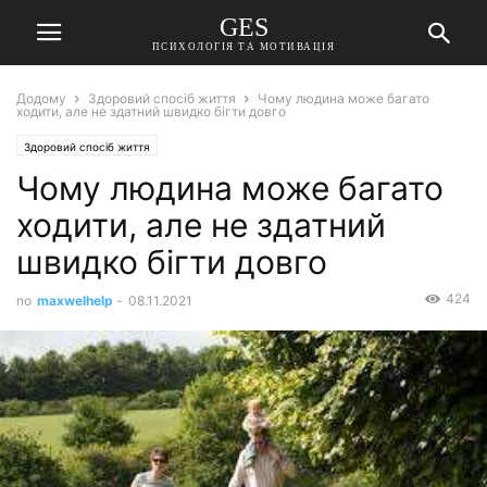
GES
ПСИХОЛОГІЯ ТА МОТИВАЦІЯ
Додому
Здоровий спосіб життя
Чому людина може багато
ходити, але не здатний швидко бігти довго
Здоровий спосіб життя
Чому людина може багато
ходити, але не здатний
швидко бігти довго
424
по
maxwelhelp
-
08.11.2021