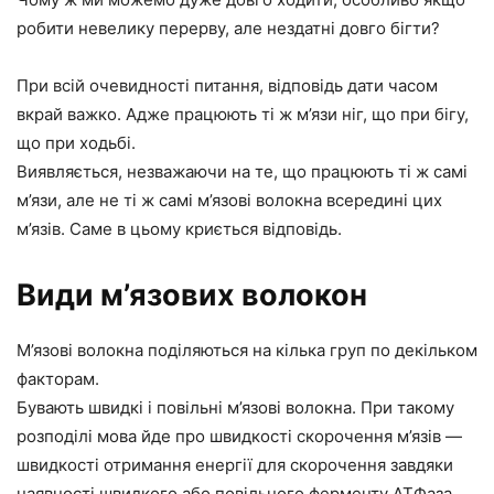
робити невелику перерву, але нездатні довго бігти?
При всій очевидності питання, відповідь дати часом
вкрай важко. Адже працюють ті ж м’язи ніг, що при бігу,
що при ходьбі.
Виявляється, незважаючи на те, що працюють ті ж самі
м’язи, але не ті ж самі м’язові волокна всередині цих
м’язів. Саме в цьому криється відповідь.
Види м’язових волокон
М’язові волокна поділяються на кілька груп по декільком
факторам.
Бувають швидкі і повільні м’язові волокна. При такому
розподілі мова йде про швидкості скорочення м’язів —
швидкості отримання енергії для скорочення завдяки
наявності швидкого або повільного ферменту АТФаза.