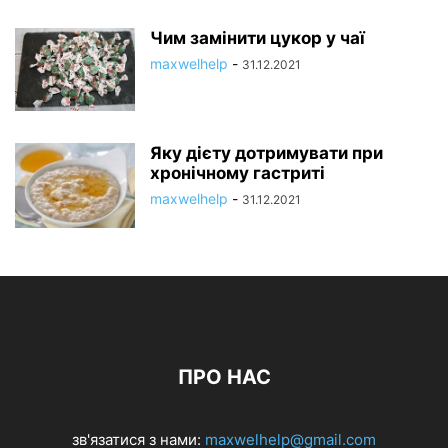
Чим замінити цукор у чаї
maxwelhelp
-
31.12.2021
Яку дієту дотримувати при
хронічному гастриті
maxwelhelp
-
31.12.2021
ПРО НАС
зв'язатися з нами:
maxwelhelp@gmail.com