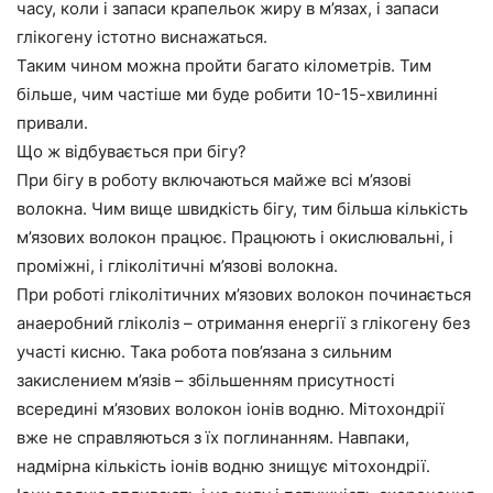
часу, коли і запаси крапельок жиру в м’язах, і запаси
глікогену істотно виснажаться.
Таким чином можна пройти багато кілометрів. Тим
більше, чим частіше ми буде робити 10-15-хвилинні
привали.
Що ж відбувається при бігу?
При бігу в роботу включаються майже всі м’язові
волокна. Чим вище швидкість бігу, тим більша кількість
м’язових волокон працює. Працюють і окислювальні, і
проміжні, і гліколітичні м’язові волокна.
При роботі гліколітичних м’язових волокон починається
анаеробний гліколіз – отримання енергії з глікогену без
участі кисню. Така робота пов’язана з сильним
закислением м’язів – збільшенням присутності
всередині м’язових волокон іонів водню. Мітохондрії
вже не справляються з їх поглинанням. Навпаки,
надмірна кількість іонів водню знищує мітохондрії.