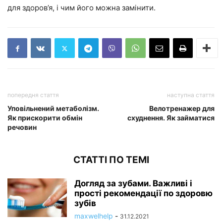
для здоров’я, і чим його можна замінити.
попередня стаття
наступна стаття
Уповільнений метаболізм.
Велотренажер для
Як прискорити обмін
схуднення. Як займатися
речовин
СТАТТІ ПО ТЕМІ
Догляд за зубами. Важливі і
прості рекомендації по здоровю
зубів
maxwelhelp
-
31.12.2021