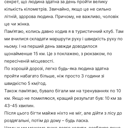
секрет, що людина здатна за день пройти велику
кількість кілометрів. Звичайно, якщо це не сильно
літній, здорова людина. Причому, не важливо, чоловік
це чи жінка.
Пам’ятаю, колись давно ходив я в туристичний клуб. Там
ми вчилися складати маршрути руху і швидкість руху по
ньому. І на перший день завжди доводилося
щонайменше 15 км. Це з поклажею, з рюкзаком, по
пересіченій місцевості.
По хорошій дорозі, легко будь-яка людина здатна
пройти набагато більше, ніж просто 3 години зі
швидкістю 5 км/год.
Також пам’ятаю, бувало бігали ми на тренуваннях по 10
км. Якщо не помиляюся, кращий результат був: 10 км за
43-45 хвилин.
Після цього бігти майже ніхто не міг, але дійти з лісу до
роздягальні, потім до дому – будь ласка.
Чому ж ми можемо дуже довго ходити, особливо якщо