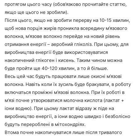
протягом цього часу (обов’язково прочитайте статтю,
якщо ще цього не зробили).
Після цього, якщо не зробити перерву на 10-15 хвилин,
щоб нова порція жирів проникла всередину м’язового
волокна, м’язове волокно перейде на новий рівень
отримання енергії – аеробний гліколіз. При цьому, для
виробництва енергії буде використовуватися
накопичений глікоген і кисень. Таким чином можна
буде пройти ще 40-120 хвилин, а то й більше.
Весь цей час будуть працювати лише окисні м’язові
волокна. Навіть коли їх зусиль буде бракувати, в роботу
включаться проміжні м’язові волокна. При їх роботі в
м’язі почне утворюватися молочна кислота (лактат +
іони водню). При цьому лактат відразу ж піде на
виробництво енергії, а іони водню швидко і безболісно
будуть перероблені в мітохондріях.
Втома почне накопичуватися лише після тривалого