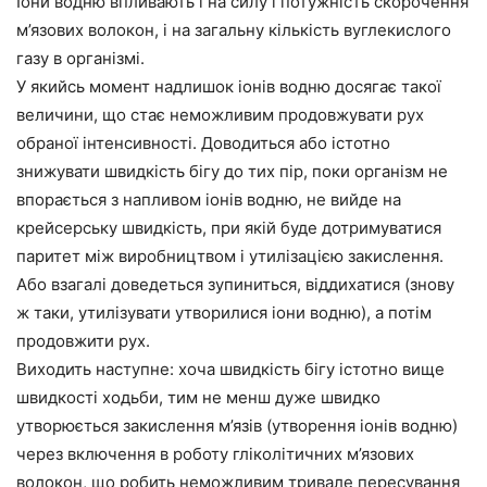
Іони водню впливають і на силу і потужність скорочення
м’язових волокон, і на загальну кількість вуглекислого
газу в організмі.
У якийсь момент надлишок іонів водню досягає такої
величини, що стає неможливим продовжувати рух
обраної інтенсивності. Доводиться або істотно
знижувати швидкість бігу до тих пір, поки організм не
впорається з напливом іонів водню, не вийде на
крейсерську швидкість, при якій буде дотримуватися
паритет між виробництвом і утилізацією закислення.
Або взагалі доведеться зупиниться, віддихатися (знову
ж таки, утилізувати утворилися іони водню), а потім
продовжити рух.
Виходить наступне:
хоча швидкість бігу істотно вище
швидкості ходьби, тим не менш дуже швидко
утворюється закислення м’язів (утворення іонів водню)
через включення в роботу гліколітичних м’язових
волокон, що робить неможливим тривале пересування