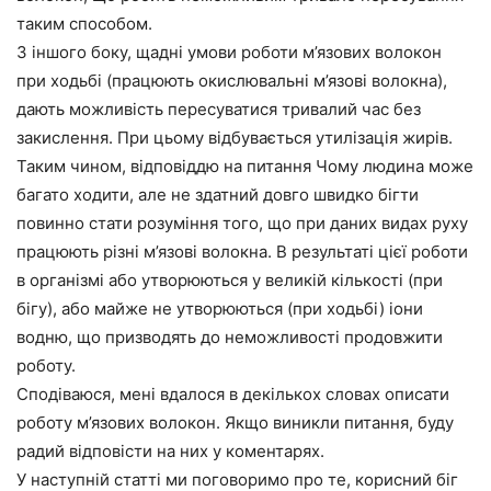
таким способом.
З іншого боку,
щадні умови роботи м’язових волокон
при ходьбі (працюють окислювальні м’язові волокна),
дають можливість пересуватися тривалий час без
закислення. При цьому відбувається утилізація жирів.
Таким чином, відповіддю на питання Чому людина може
багато ходити, але не здатний довго швидко бігти
повинно стати розуміння того, що при даних видах руху
працюють різні м’язові волокна.
В результаті цієї роботи
в організмі або утворюються у великій кількості (при
бігу), або майже не утворюються (при ходьбі) іони
водню, що призводять до неможливості продовжити
роботу.
Сподіваюся, мені вдалося в декількох словах описати
роботу м’язових волокон. Якщо виникли питання, буду
радий відповісти на них у коментарях.
У наступній статті ми поговоримо про те, корисний біг