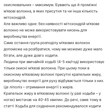
окислювальних – максимум. Бувають ще й проміжні
м’язові волокна, в яких присутня та чи інша кількість
мітохондрій.
Але важливо одне: без наявності мітохондрій м’язове
волокно не може використовувати кисень для
виробництва енергії.
Саме остання група розподілу м’язових волокон
допоможе на розібратися, чому ми можемо дуже мало
бігати, але дуже довго ходити.
Людина при звичайній ходьбі (4-5 км/год) використовує
тільки окисні м’язові волокна.
При цьому поки в
окисному м’язовому волокні присутні крапельки жиру,
виробництво енергії для руху відбувається тільки з них.
Це ліполіз – отримання енергії з жирів.
Крапельок жиру в м’язовому волокні (у разі ходьби – у
ногах) вистачає на 40-45 хвилин. До речі, саме тому в
статті Ходьба для схуднення рекомендувалося ходити