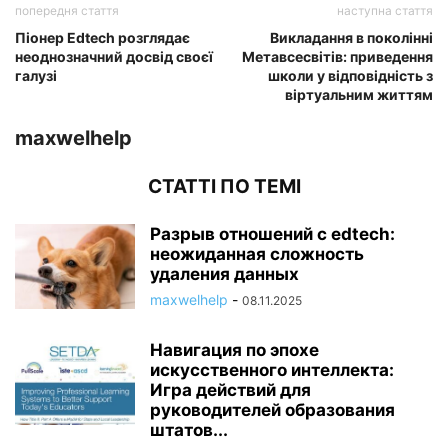
попередня стаття
наступна стаття
Піонер Edtech розглядає
Викладання в поколінні
неоднозначний досвід своєї
Метавсесвітів: приведення
галузі
школи у відповідність з
віртуальним життям
maxwelhelp
СТАТТІ ПО ТЕМІ
Разрыв отношений с edtech:
неожиданная сложность
удаления данных
maxwelhelp
-
08.11.2025
Навигация по эпохе
искусственного интеллекта:
Игра действий для
руководителей образования
штатов...