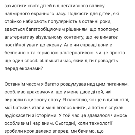
захистити своїх дітей від негативного впливу
надмірного екранного часу. Подкасти для дітей, які
стрімко набирають популярність в останні роки,
здаються багатообіцяючим рішенням, що пропонує
альтернативу візуальному контенту, що не вимагає
постійної уваги до екрану. Але чи справді вони є
безпечною та корисною альтернативою, чи це просто
ще один спосіб збільшити час, який діти проводять
перед екранами?
Останнім часом я багато роздумував над цим питанням,
особливо враховуючи, що у мене двоє дітей, які
виросли в цифрову епоху. Я пам’ятаю, як ще в дитинстві,
мої батьки читали мені вголос книги, а потім я слухав
аудіокасети з історіями. У той час це здавалося чимось
особливим і чарівним. Сьогодні, коли технології
зробили крок далеко вперед, ми бачимо, що