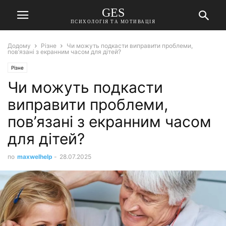
GES
ПСИХОЛОГІЯ ТА МОТИВАЦІЯ
Додому
Різне
Чи можуть подкасти виправити проблеми,
пов’язані з екранним часом для дітей?
Різне
Чи можуть подкасти
виправити проблеми,
пов’язані з екранним часом
для дітей?
по
maxwelhelp
-
28.07.2025