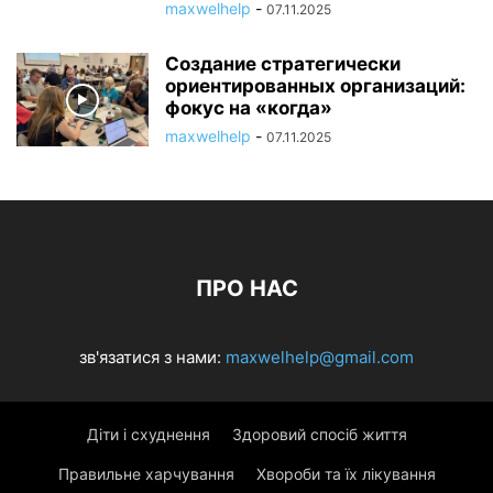
maxwelhelp
-
07.11.2025
Создание стратегически
ориентированных организаций:
фокус на «когда»
maxwelhelp
-
07.11.2025
ПРО НАС
зв'язатися з нами:
maxwelhelp@gmail.com
Діти і схуднення
Здоровий спосіб життя
Правильне харчування
Хвороби та їх лікування