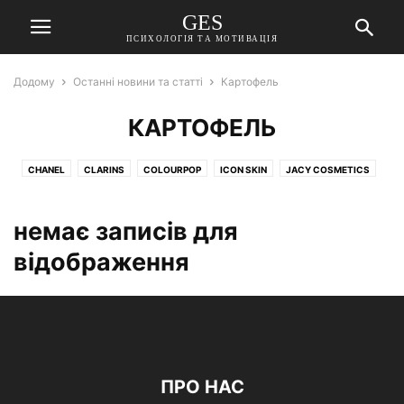
GES
ПСИХОЛОГІЯ ТА МОТИВАЦІЯ
Додому
Останні новини та статті
Картофель
КАРТОФЕЛЬ
CHANEL
CLARINS
COLOURPOP
ICON SKIN
JACY COSMETICS
LIFESTYLE
БЕРЕМЕННОСТЬ И РОДЫ
БУДИНОК
БЬЮТИ-ГИД
ВОСПИТАНИЕ ДЕТЕЙ
немає записів для
ВЯЗАНИЕ ДЛЯ ДОМА И КУХНИ, ВЯЗАНИЕ. МОДЕЛИ. СХЕМЫ, ВЯЗАНИЕ. ТЕХНИКИ
відображення
ВЯЗАНИЕ. МОДЕЛИ. СХЕМЫ, ВЯЗАНЫЕ АКСЕССУАРЫ, НОСКИ СПИЦАМИ И КРЮЧКО
ГАРДЕРОБ
ГРИБЫ
ДЕТСКАЯ
ДИЕТЫ И ПИТАНИЕ
ДОЗВІЛЛЯ
ЖУРНАЛ
ЗВЁЗДЫ
ЗДОРОВЬЕ
ЗДОРОВЬЕ И УХОД
ИНТЕРВЬЮ ЗВЕЗД
КАРТОФЕЛЬ
КУХНЯ
МАРТЯТА 2022
МАТЕРИАЛЫ НА УКРАИНСКОМ ЯЗЫКЕ
МОДНЫЙ СТИЛЬ
НОВОСТИ
ОБО ВСЕМ ПОНЕМНОГУ
ОТЗЫВЫ О КОСМЕТИКЕ
ПИТАНИЕ
ПРО НАС