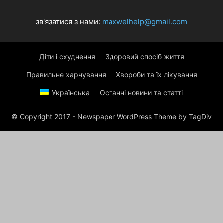
ПЛАНИРОВАНИЕ БЕРЕМЕННОСТИ
ПОМАДА
ПРИРОДА
ПСИХОЛОГИЯ
РАЗВИТИЕ
РЕЦЕПТЫ
СЕКРЕТЫ КРАСОТЫ ЗВЕЗД
зв'язатися з нами:
maxwelhelp@gmail.com
СІМЯ
СОВЕТЫ ДАЧНИКУ
СТАТЬИ
СТИЛЬ
Діти і схуднення
Здоровий спосіб життя
Правильне харчування
Хвороби та їх лікування
Українська
Останні новини та статті
© Copyright 2017 - Newspaper WordPress Theme by TagDiv