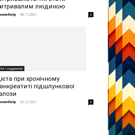
итривалим людиною
xwelhelp
-
08.11.2021
0
іти і схуднення
ієта при хронічному
анкреатиті підшлункової
алози
xwelhelp
-
20.12.2021
0