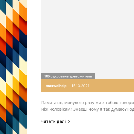
100 одкровень довгожителя
maxwelhelp
-
15.10.2021
Памятаєш, минулого разу ми з тобою говори
ніж чоловікам? Знаєш, чому я так думаю?Поди
читати далі