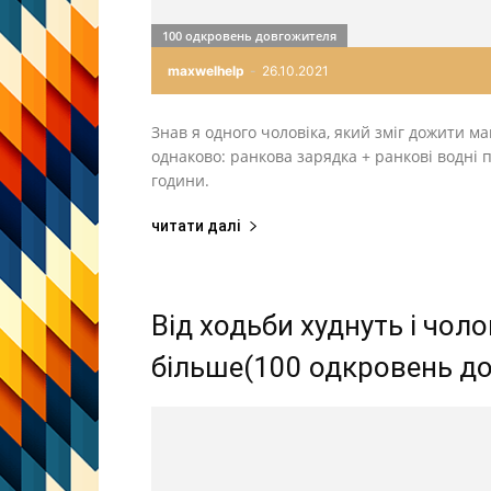
100 одкровень довгожителя
maxwelhelp
-
26.10.2021
Знав я одного чоловіка, який зміг дожити м
однаково: ранкова зарядка + ранкові водні 
години.
читати далі
Від ходьби худнуть і чоло
більше(100 одкровень д