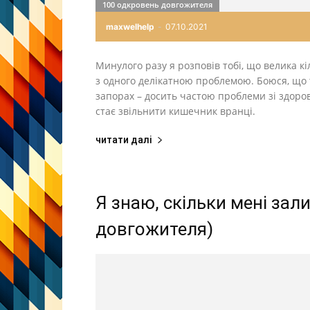
100 одкровень довгожителя
maxwelhelp
-
07.10.2021
Минулого разу я розповів тобі, що велика к
з одного делікатною проблемою. Боюся, що 
запорах – досить частою проблеми зі здоров
стає звільнити кишечник вранці.
читати далі
Я знаю, скільки мені за
довгожителя)