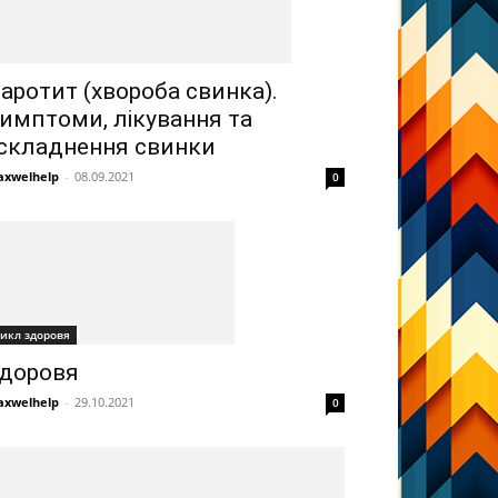
аротит (хвороба свинка).
имптоми, лікування та
складнення свинки
xwelhelp
-
08.09.2021
0
икл здоровя
доровя
xwelhelp
-
29.10.2021
0