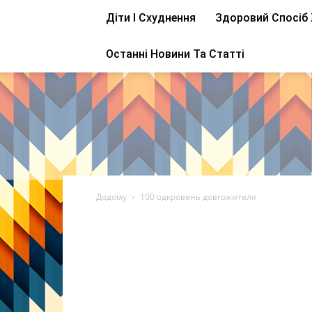
Діти І Схуднення
Здоровий Спосіб
Останні Новини Та Статті
Додому
100 одкровень довгожителя