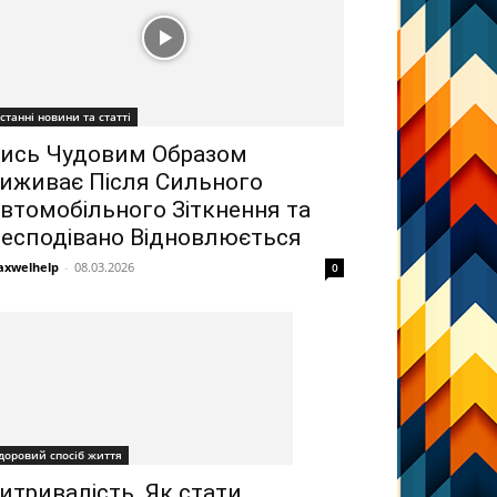
станні новини та статті
ись Чудовим Образом
иживає Після Сильного
втомобільного Зіткнення та
есподівано Відновлюється
xwelhelp
-
08.03.2026
0
доровий спосіб життя
итривалість. Як стати