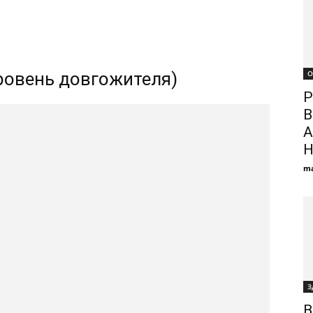
ровень довгожителя)
О
Р
В
А
Н
ma
З
В