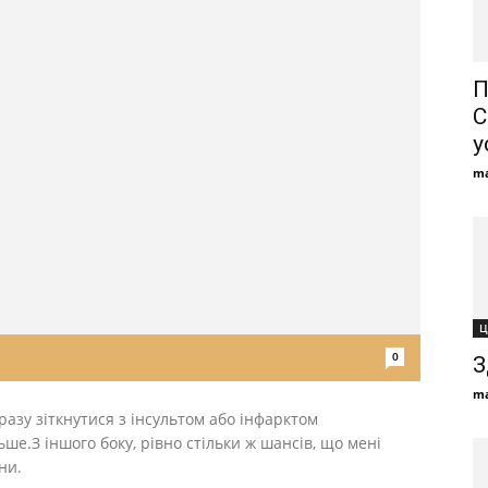
П
С
у
ma
Ц
0
З
ma
разу зіткнутися з інсультом або інфарктом
ьше.З іншого боку, рівно стільки ж шансів, що мені
ни.