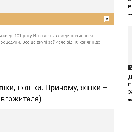
в
ma
0
айже до 101 року.Його день завжди починався
процедури. Все це вкупі займало від 40 хвилин до
Д
Д
п
віки, і жінки. Причому, жінки –
з
овгожителя)
ma