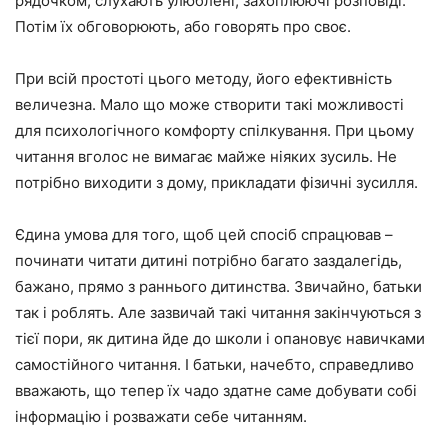
рядочком, слухають улюблені, захоплюючі розповіді.
Потім їх обговорюють, або говорять про своє.
При всій простоті цього методу, його ефективність
величезна. Мало що може створити такі можливості
для психологічного комфорту спілкування. При цьому
читання вголос не вимагає майже ніяких зусиль. Не
потрібно виходити з дому, прикладати фізичні зусилля.
Єдина умова для того, щоб цей спосіб спрацював –
починати читати дитині потрібно багато заздалегідь,
бажано, прямо з раннього дитинства. Звичайно, батьки
так і роблять. Але зазвичай такі читання закінчуються з
тієї пори, як дитина йде до школи і опановує навичками
самостійного читання. І батьки, начебто, справедливо
вважають, що тепер їх чадо здатне саме добувати собі
інформацію і розважати себе читанням.