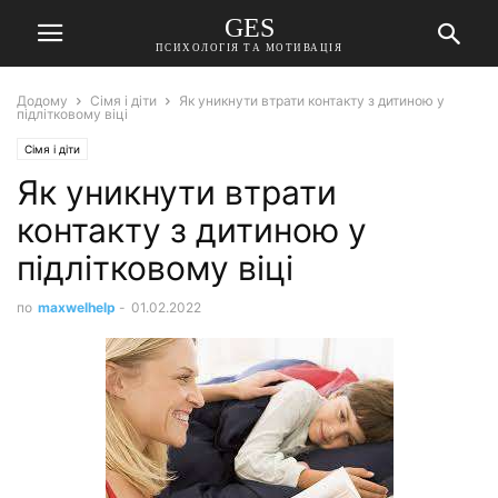
GES
ПСИХОЛОГІЯ ТА МОТИВАЦІЯ
Додому
Сімя і діти
Як уникнути втрати контакту з дитиною у
підлітковому віці
Сімя і діти
Як уникнути втрати
контакту з дитиною у
підлітковому віці
по
maxwelhelp
-
01.02.2022