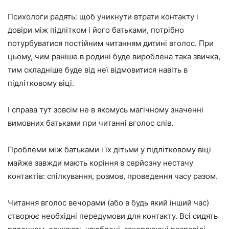
Психологи радять: щоб уникнути втрати контакту і
довіри між підлітком і його батьками, потрібно
потурбуватися постійним читанням дитині вголос. При
цьому, чим раніше в родині буде вироблена така звичка,
тим складніше буде від неї відмовитися навіть в
підлітковому віці.
І справа тут зовсім не в якомусь магічному значенні
вимовних батьками при читанні вголос слів.
Проблеми між батьками і їх дітьми у підлітковому віці
майже завжди мають коріння в серйозну нестачу
контактів: спілкування, розмов, проведення часу разом.
Читання вголос вечорами (або в будь який інший час)
створює необхідні передумови для контакту. Всі сидять