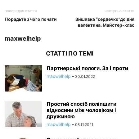
попередня стаття
наступна стаття
Порадьте з чого почати
Вишивка “сердечко”до дня
валентина. Майстер-клас
maxwelhelp
СТАТТІ ПО ТЕМІ
Партнерські пологи. За і проти
maxwelhelp
-
30.01.2022
Простий спосіб поліпшити
відносини між чоловіком і
дружиною
maxwelhelp
-
08.11.2021