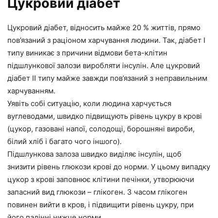
Цукровий діабет
Цукровий діабет, відносить майже 20 % життів, прямо
пов’язаний з раціоном харчування людини. Так, діабет I
типу виникає з причини відмови бета-клітин
підшлункової залози виробляти інсулін. Але цукровий
діабет II типу майже завжди пов’язаний з неправильним
харчуванням.
Уявіть собі ситуацію, коли людина харчується
вуглеводами, швидко підвищують рівень цукру в крові
(цукор, газовані напої, солодощі, борошняні вироби,
білий хліб і багато чого іншого).
Підшлункова залоза швидко виділяє інсулін, щоб
знизити рівень глюкози крові до норми. У цьому випадку
цукор з крові заповнює клітини печінки, утворюючи
запасний вид глюкози – глікоген. З часом глікоген
повинен вийти в кров, і підвищити рівень цукру, при
його падінні нижче норми.