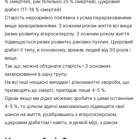
% смертей), рак (близько 25 % смертей), цукровий
діабет (17-18 % смертей).
Старість нерозривно пов’язана з усіма перерахованими
вище захворюваннями. З кожним роком життя всі вище
ризик розвитку атеросклерозу. З кожним роком життя
підвищується ризик розвитку ракових пухлин. Цукровий
діабет II типу, в основному, вражає людей від 30 років і
вище.
Так що, можна об’єднати старість і 3 основних
захворювання в одну групу.
На всі інші нещасні випадки і різноманітні хвороби, що
призводять до смерті, припадає лише 4-5 %.
Однак якщо ми рідко можемо зробити з цими останніми
4-5 %, то цілком здатні максимально підвищити свої
шанси на життя, розібравшись з атеросклерозом,
цукровим діабетом і навіть, в деякій мірі, з раком.