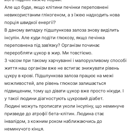
Але що буде, якщо клітини печінки переповнені
невикористаним глікогеном, а з їжею надходить нова
порція швидкої енергії?
В даному випадку підшлункова залоза знову виділить
інсулін. Але куди подіти глюкозу, якщо печінка
переповнена під зав’язку? Організм починає
переробляти цукор в жир. Ми товстіємо.
З часом при такому харчуванні і малорухливому способі
життя наш організм вже не встигає знижувати рівень
цукру в крові.
Підшлункова залоза працює на межі
можливостей, але рівень глюкози залишається
підвищеним, тому що дівати цукор вже просто нікуди. І
у такої людини діагностують цукровий діабет.
Людині можуть прописати уколи інсуліну, що неминуче
призведе до атрофії бета-клітин. Людина стає
інвалідом, з кожним роком наближаючись до
неминучого кінця.