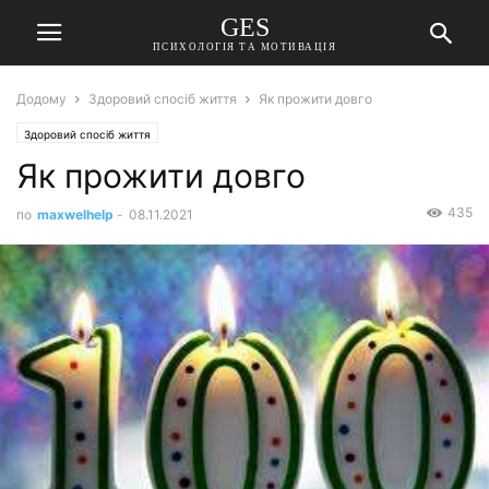
GES
ПСИХОЛОГІЯ ТА МОТИВАЦІЯ
Додому
Здоровий спосіб життя
Як прожити довго
Здоровий спосіб життя
Як прожити довго
435
по
maxwelhelp
-
08.11.2021