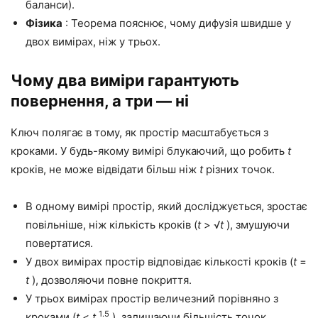
баланси).
Фізика
: Теорема пояснює, чому дифузія швидше у
двох вимірах, ніж у трьох.
Чому два виміри гарантують
повернення, а три — ні
Ключ полягає в тому, як простір масштабується з
кроками. У будь-якому вимірі блукаючий, що робить
t
кроків, не може відвідати більш ніж
t
різних точок.
В одному вимірі простір, який досліджується, зростає
повільніше, ніж кількість кроків (
t
> √
t
), змушуючи
повертатися.
У двох вимірах простір відповідає кількості кроків (
t
=
t
), дозволяючи повне покриття.
У трьох вимірах простір величезний порівняно з
1.5
кроками (
t
<
t
), залишаючи більшість точок