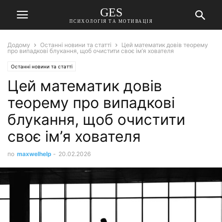
GES
ПСИХОЛОГІЯ ТА МОТИВАЦІЯ
Додому
Останні новини та статті
Цей математик довів теорему
про випадкові блукання, щоб очистити своє ім’я хователя
Останні новини та статті
Цей математик довів
теорему про випадкові
блукання, щоб очистити
своє ім’я хователя
по
maxwelhelp
-
20.02.2026