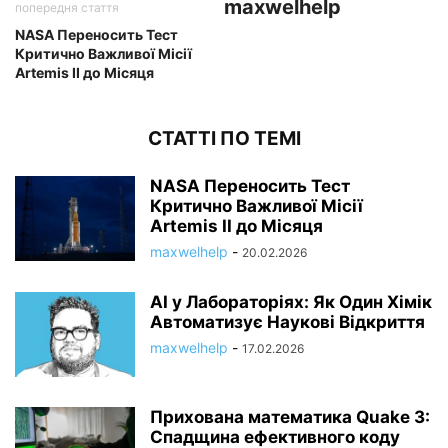
maxwelhelp
попередня стаття
NASA Переносить Тест
Критично Важливої Місії
Artemis II до Місяця
СТАТТІ ПО ТЕМІ
NASA Переносить Тест
Критично Важливої Місії
Artemis II до Місяця
maxwelhelp
-
20.02.2026
AI у Лабораторіях: Як Один Хімік
Автоматизує Наукові Відкриття
maxwelhelp
-
17.02.2026
Прихована математика Quake 3:
Спадщина ефективного коду