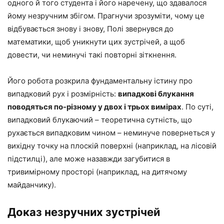
одного й того студента і його наречену, що здавалося
йому незручним збігом. Прагнучи зрозуміти, чому це
відбувається знову і знову, Полі звернувся до
математики, щоб уникнути цих зустрічей, а щоб
довести, чи неминучі такі повторні зіткнення.
Його робота розкрила фундаментальну істину про
випадковий рух і розмірність:
випадкові блукання
поводяться по-різному у двох і трьох вимірах
. По суті,
випадковий блукаючий – теоретична сутність, що
рухається випадковим чином – неминуче повернеться у
вихідну точку на плоскій поверхні (наприклад, на лісовій
підстилці), але може назавжди загубитися в
тривимірному просторі (наприклад, на дитячому
майданчику).
Доказ незручних зустрічей