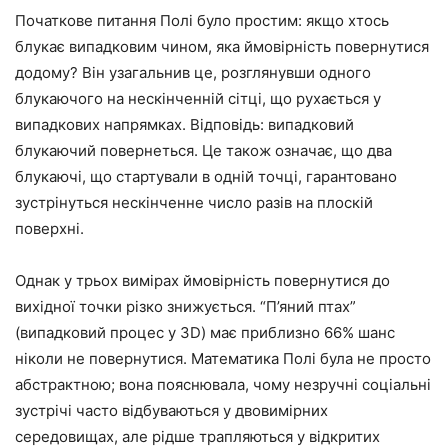
Початкове питання Полі було простим: якщо хтось
блукає випадковим чином, яка ймовірність повернутися
додому? Він узагальнив це, розглянувши одного
блукаючого на нескінченній сітці, що рухається у
випадкових напрямках. Відповідь: випадковий
блукаючий повернеться. Це також означає, що два
блукаючі, що стартували в одній точці, гарантовано
зустрінуться нескінченне число разів на плоскій
поверхні.
Однак у трьох вимірах ймовірність повернутися до
вихідної точки різко знижується. “П’яний птах”
(випадковий процес у 3D) має приблизно 66% шанс
ніколи не повернутися. Математика Полі була не просто
абстрактною; вона пояснювала, чому незручні соціальні
зустрічі часто відбуваються у двовимірних
середовищах, але рідше трапляються у відкритих