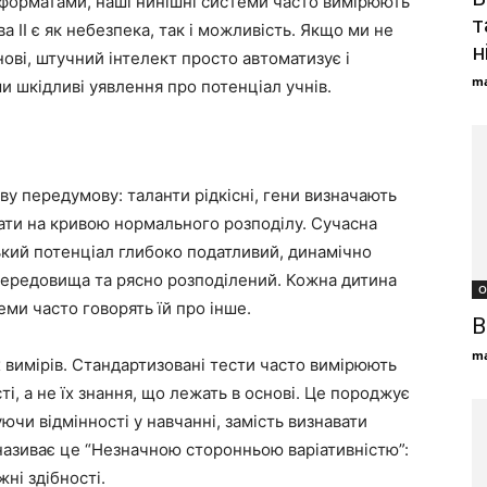
форматами, наші нинішні системи часто вимірюють
т
ва ІІ є як небезпека, так і можливість. Якщо ми не
н
ові, штучний інтелект просто автоматизує і
ma
и шкідливі уявлення про потенціал учнів.
ву передумову: таланти рідкісні, гени визначають
ати на кривою нормального розподілу. Сучасна
ький потенціал глибоко податливий, динамічно
ередовища та рясно розподілений. Кожна дитина
О
ми часто говорять їй про інше.
В
ma
х вимірів. Стандартизовані тести часто вимірюють
ті, а не їх знання, що лежать в основі. Це породжує
ючи відмінності у навчанні, замість визнавати
називає це “Незначною сторонньою варіативністю”:
ні здібності.