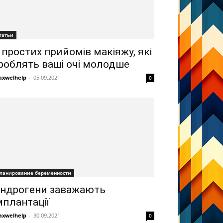
татьи
 простих прийомів макіяжу, які
роблять ваші очі молодше
xwelhelp
-
05.09.2021
0
ланирование беременности
ндрогени заважають
мплантації
xwelhelp
-
30.09.2021
0