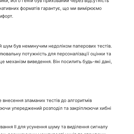
ки, його геній був прихований через відсутність
нативних форматів гарантує, що ми вимірюємо
мфорт.
й шум був неминучим недоліком паперових тестів.
лювальну потужність для персоналізації оцінки та
 це механізм виведення. Він посилить будь-які дані,
 внесення зламаних тестів до алгоритмів
рюючи упереджений розподіл та закріплюючи хибні
ання ІІ для усунення шуму та виділення сигналу