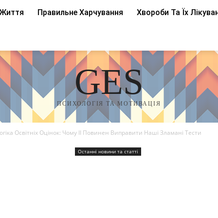
 Життя
Правильне Харчування
Хвороби Та Їх Лікува
GES
ПСИХОЛОГІЯ ТА МОТИВАЦІЯ
гіка Освітніх Оцінок: Чому ІІ Повинен Виправити Наші Зламані Тести
Останні новини та статті