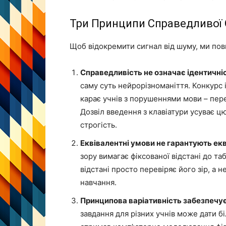
Три Принципи Справедливої 
Щоб відокремити сигнал від шуму, ми пов
Справедливість не означає ідентичніс
саму суть нейрорізноманіття. Конкурс 
карає учнів з порушеннями мови – пер
Дозвіл введення з клавіатури усуває ц
строгість.
Еквівалентні умови не гарантують екв
зору вимагає фіксованої відстані до та
відстані просто перевіряє його зір, а н
навчання.
Принципова варіативність забезпечує
завдання для різних учнів може дати бі