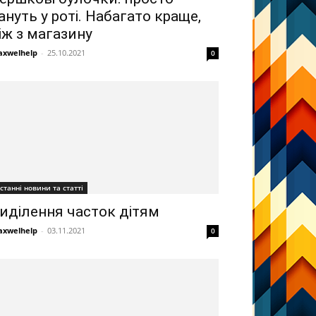
ануть у роті. Набагато краще,
іж з магазину
xwelhelp
-
25.10.2021
0
станні новини та статті
иділення часток дітям
xwelhelp
-
03.11.2021
0