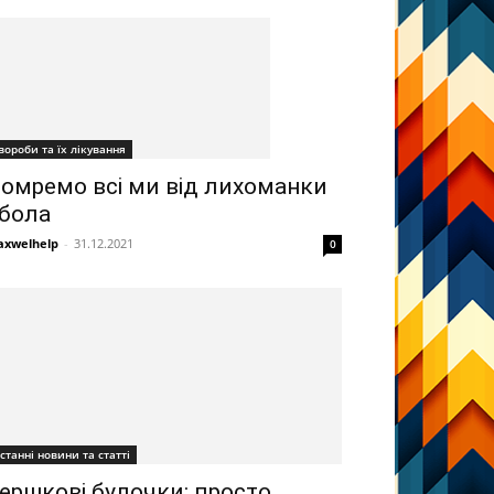
вороби та їх лікування
омремо всі ми від лихоманки
бола
xwelhelp
-
31.12.2021
0
станні новини та статті
ершкові булочки: просто