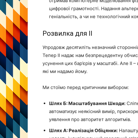
отримав комп’ютерне моделювання фізи
цифрової грамотності. Надання альтер
геніальність, а чи не технологічний ко
Розвилка для ІІ
Упродовж десятиліть незначний сторонні
Тепер ІІ надає нам безпрецедентну обчис
усунення цих бар’єрів у масштабі. Але ІІ –
які ми надамо йому.
Ми стоїмо перед критичним вибором:
Шлях Б: Масштабування Шкоди:
Сліпе
автоматизує неякісний вимір, приско
уявлення про авторитет алгоритмів.
Шлях А: Реалізація Обіцянки:
Налаштув