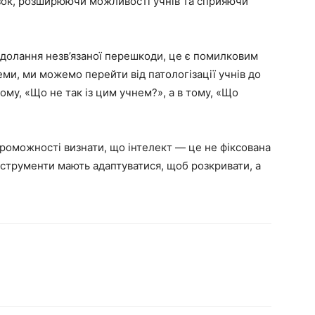
язок, розширюючи можливості учнів та сприяючи
долання незв’язаної перешкоди, це є помилковим
ми, ми можемо перейти від патологізації учнів до
му, «Що не так із цим учнем?», а в тому, «Що
роможності визнати, що інтелект — це не фіксована
інструменти мають адаптуватися, щоб розкривати, а