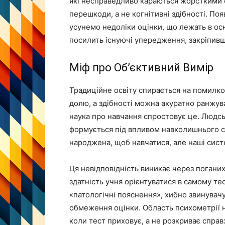
які несправедливо караються жорсткими 
перешкоди, а не когнітивні здібності. Поя
усунемо недоліки оцінки, що лежать в осн
посилить існуючі упередження, закріпивш
Міф про Об’єктивний Вимір
Традиційне освіту спирається на помилко
долю, а здібності можна акуратно ранжув
наука про навчання спростовує це. Людс
формується під впливом навколишнього с
народжена, щоб навчатися, але наші систе
Ця невідповідність виникає через погани
здатність учня орієнтуватися в самому тес
«патологічні пояснення», хибно звинувачу
обмеження оцінки. Область психометрії 
коли тест приховує, а не розкриває справж