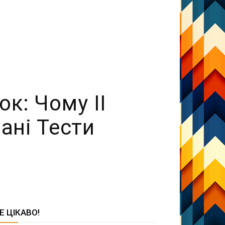
к: Чому ІІ
ані Тести
Е ЦІКАВО!