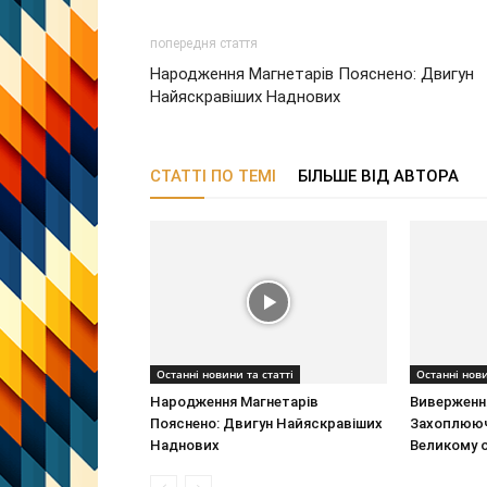
попередня стаття
Народження Магнетарів Пояснено: Двигун
Найяскравіших Наднових
СТАТТІ ПО ТЕМІ
БІЛЬШЕ ВІД АВТОРА
Останні новини та статті
Останні нови
Народження Магнетарів
Виверження
Пояснено: Двигун Найяскравіших
Захоплююч
Наднових
Великому о