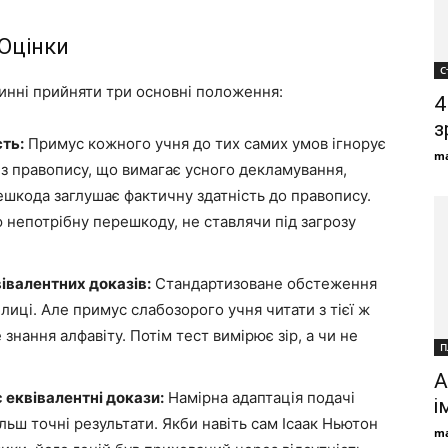
Оцінки
С
инні прийняти три основні положення:
4
з
ть:
Примус кожного учня до тих самих умов ігнорує
ma
із правопису, що вимагає усного декламування,
ешкода заглушає фактичну здатність до правопису.
ю непотрібну перешкоду, не ставлячи під загрозу
івалентних доказів:
Стандартизоване обстеження
блиці. Але примус слабозорого учня читати з тієї ж
е знання алфавіту. Потім тест вимірює зір, а чи не
П
А
 еквівалентні докази:
Намірна адаптація подачі
і
льш точні результати. Якби навіть сам Ісаак Ньютон
ma