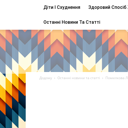
Діти І Схуднення
Здоровий Спосіб
Останні Новини Та Статті
Додому
Останні новини та статті
Помилкова Ло