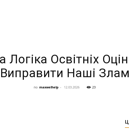
 Логіка Освітніх Оціно
Виправити Наші Злам
по
maxwelhelp
-
12.03.2026
23
Ц