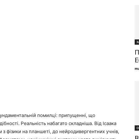
Х
П
Е
ma
фундаментальній помилці: припущенні, що
ібності. Реальність набагато складніша. Від Ісаака
О
м з фізики на планшеті, до нейродивергентних учнів,
В