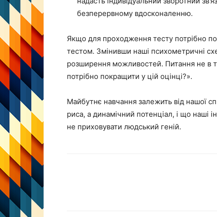
надасть індивідуальний зворотний зв’
безперервному вдосконаленню.
Якщо для проходження тесту потрібно по
тестом. Змінивши наші психометричні схе
розширення можливостей. Питання не в то
потрібно покращити у цій оцінці?».
Майбутнє навчання залежить від нашої сп
риса, а динамічний потенціал, і що наші 
не приховувати людський геній.