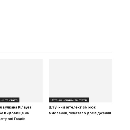
ни та статті
Останні новини та статті
 вулкана Кілауеа:
Штучний інтелект змінює
е видовище на
мислення, показало дослідження
строві Гаваїв