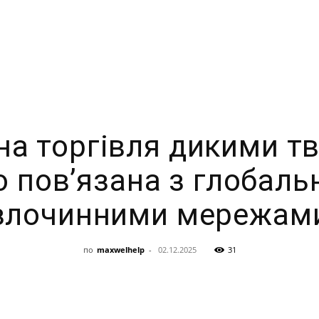
на торгівля дикими т
о пов’язана з глобал
злочинними мережам
по
maxwelhelp
-
02.12.2025
31