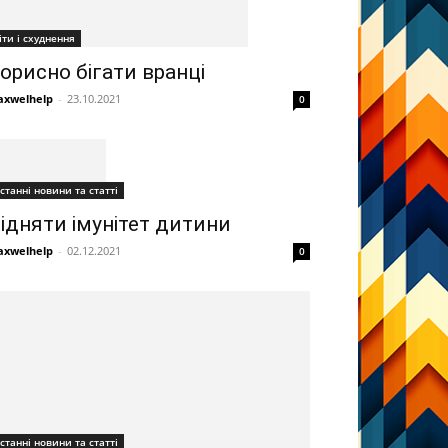
іти і схуднення
орисно бігати вранці
xwelhelp
-
23.10.2021
0
станні новини та статті
ідняти імунітет дитини
xwelhelp
-
02.12.2021
0
станні новини та статті