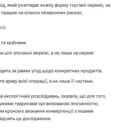
ід, який розглядає кожну форму торгівлі окремо, не
 працює на кількох незаконних ринках.
ії:
та країнами.
на цілі злочинні мережі, а не лише на окремі
ходить за рамки угод щодо конкретних продуктів.
я зриву всієї операції, а не лише її частини.
 екологічних розслідувань, сказала, що для того,
дикими тваринами організованою злочинністю,
м кроком є ​​визнання конвергенції з іншими
відчить це дослідження.