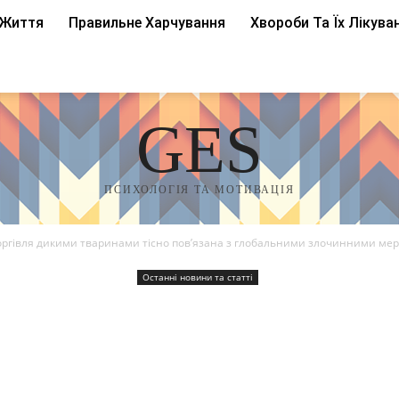
 Життя
Правильне Харчування
Хвороби Та Їх Лікува
GES
ПСИХОЛОГІЯ ТА МОТИВАЦІЯ
оргівля дикими тваринами тісно пов’язана з глобальними злочинними ме
Останні новини та статті