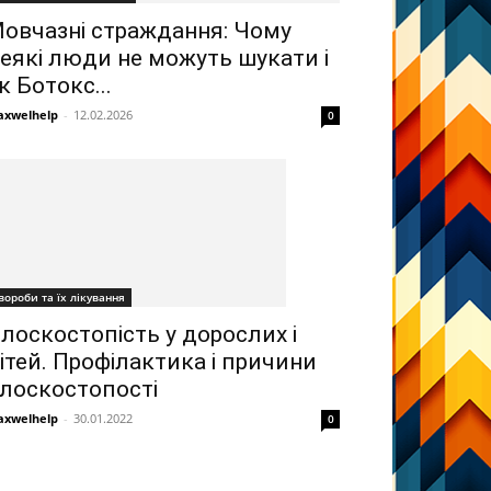
овчазні страждання: Чому
еякі люди не можуть шукати і
к Ботокс...
xwelhelp
-
12.02.2026
0
вороби та їх лікування
лоскостопість у дорослих і
ітей. Профілактика і причини
лоскостопості
xwelhelp
-
30.01.2022
0