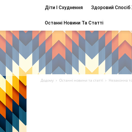
Діти І Схуднення
Здоровий Спосіб
Останні Новини Та Статті
Додому
Останні новини та статті
Незаконна т