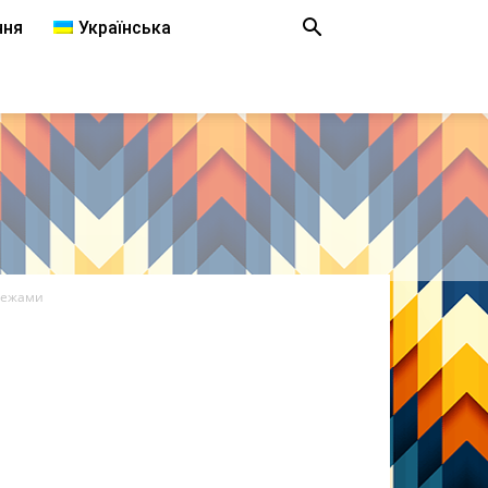
ння
Українська
режами