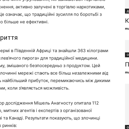
кнення, активно залучені в торгівлю наркотиками,
Д
Це означає, що традиційні зусилля по боротьбі з
К
 більше не ефективні.
ma
криття
фермі в Південній Африці та знайшли 363 кілограми
О
 «лев’ячого пирога» для традиційної медицини.
П
уму, змішаного безпосередньо з продуктом. Цей
ma
злочинні мережі стають все більш
незалежними від
ть найбільший прибуток, перемикаючись між дикими
и, коли з’являється можливість.
ор дослідження Мішель Анагносту опитала 112
 митних агентів і експертів з організованої
зі та Канаді. Результати показують, що злочинці
 ринків:
О