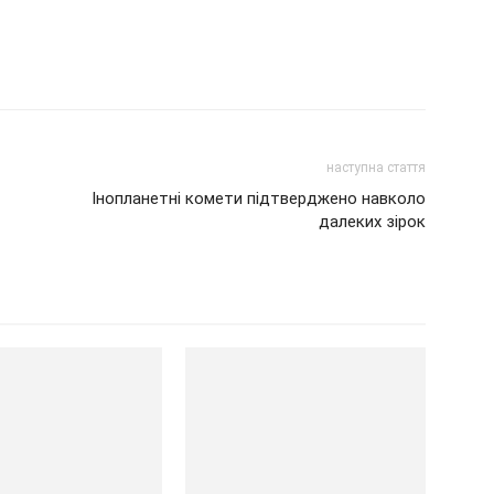
наступна стаття
Інопланетні комети підтверджено навколо
далеких зірок