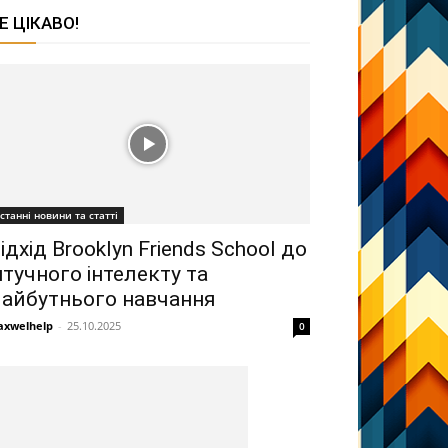
Е ЦІКАВО!
станні новини та статті
ідхід Brooklyn Friends School до
тучного інтелекту та
айбутнього навчання
xwelhelp
-
25.10.2025
0