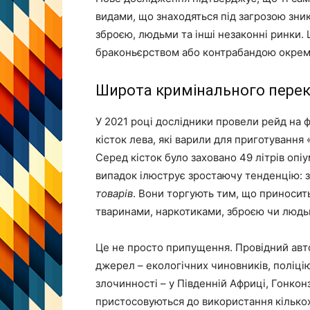
видами, що знаходяться під загрозою зни
зброєю, людьми та інші незаконні ринки. 
браконьєрством або контрабандою окремо
Широта кримінального пере
У 2021 році дослідники провели рейд на 
кісток лева, які варили для приготування
Серед кісток було заховано 49 літрів опі
випадок ілюструє зростаючу тенденцію: 
товарів
. Вони торгують тим, що приноси
тваринами, наркотиками, зброєю чи людьм
Це не просто припущення. Провідний авт
джерел – екологічних чиновників, поліцію,
злочинності – у Південній Африці, Гонкон
пристосовуються до використання кількох