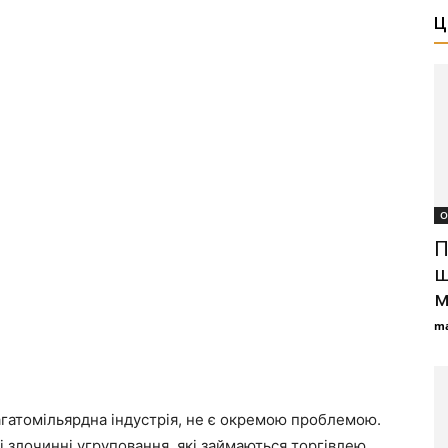
Ц
О
П
ш
м
ma
гатомільярдна індустрія, не є окремою проблемою.
і злочинні угруповання, які займаються торгівлею