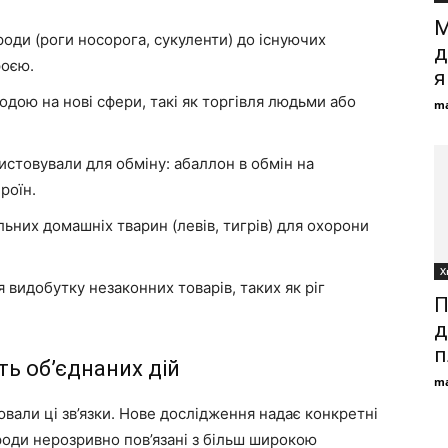
М
оди (роги носорога, сукуленти) до існуючих
д
роєю.
я
одою на нові сфери, такі як торгівля людьми або
ma
истовували для обміну: абаллон в обмін на
роїн.
них домашніх тварин (левів, тигрів) для охорони
Х
видобутку незаконних товарів, таких як ріг
П
д
п
ть об’єднаних дій
ma
вали ці зв’язки. Нове дослідження надає конкретні
роди нерозривно пов’язані з більш широкою