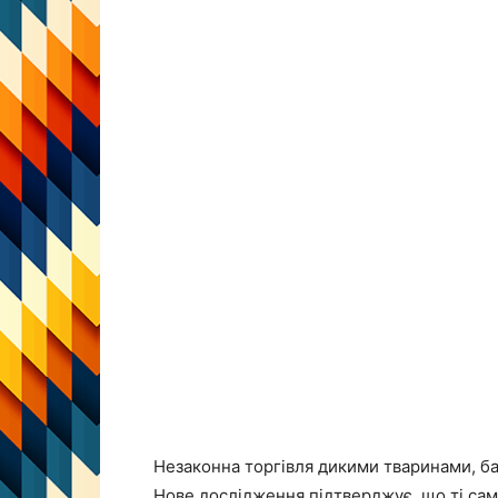
Незаконна торгівля дикими тваринами, ба
Нове дослідження підтверджує, що ті сам