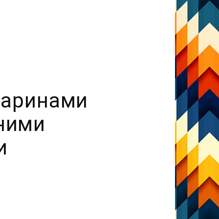
варинами
ьними
и