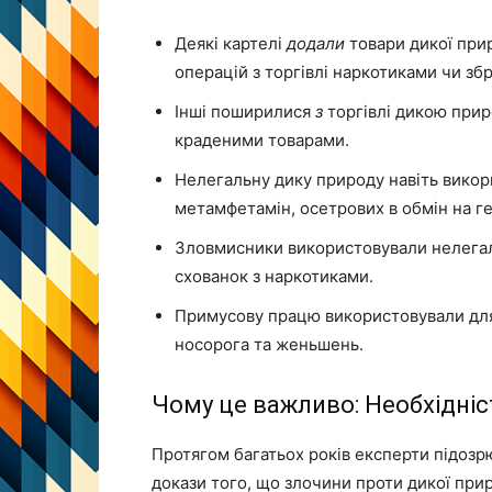
Деякі картелі
додали
товари дикої прир
операцій з торгівлі наркотиками чи зб
Інші поширилися
з
торгівлі дикою прир
краденими товарами.
Нелегальну дику природу навіть викор
метамфетамін, осетрових в обмін на ге
Зловмисники використовували нелегаль
схованок з наркотиками.
Примусову працю використовували для 
носорога та женьшень.
Чому це важливо: Необхідніс
Протягом багатьох років експерти підозрю
докази того, що злочини проти дикої при