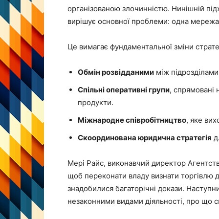
організованою злочинністю. Нинішній підх
вирішує основної проблеми: одна мережа
Це вимагає фундаментальної зміни стратег
Обмін розвідданими
між підрозділами 
Спільні оперативні групи
, спрямовані 
продукти.
Міжнародне співробітництво
, яке ви
Скоординована юридична стратегія
дл
Мері Райс, виконавчий директор Агентства
щоб переконати владу визнати торгівлю 
знадобилися багаторічні докази. Наступни
незаконними видами діяльності, про що с