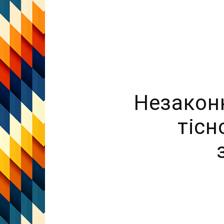
Незакон
тісн