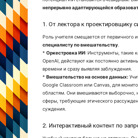
непрерывно адаптирующейся образоват
1. От лектора к проектировщику с
Роль учителя смещается от первичного 
специалисту по вмешательству
.
*
Оркестровка ИИ:
Инструменты, такие к
OpenAI, действуют как постоянно активн
времени и сразу выявляя заблуждения.
*
Вмешательство на основе данных:
Учит
Google Classroom или Canvas, для монит
областям. Они вмешиваются выборочно, 
сферы, требующие этического рассужде
суждения.
2. Интерактивный контент по запр