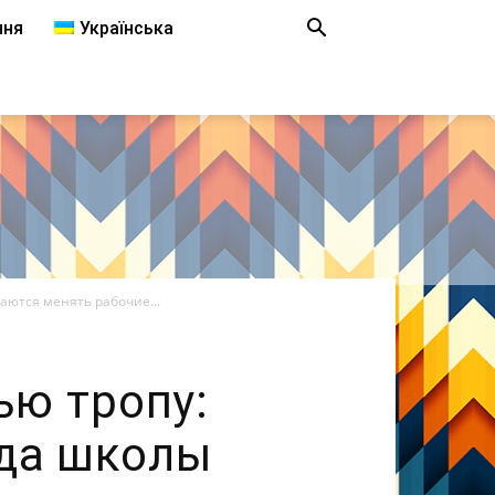
ння
Українська
аются менять рабочие...
ью тропу:
гда школы