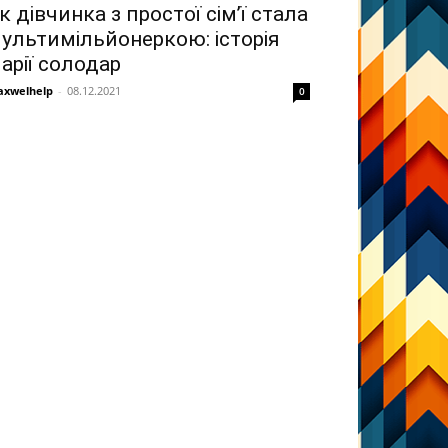
к дівчинка з простої сім’ї стала
ультимільйонеркою: історія
арії солодар
xwelhelp
-
08.12.2021
0