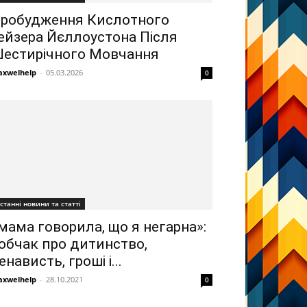
робудження Кислотного
ейзера Йєллоустона Після
естирічного Мовчання
xwelhelp
-
05.03.2026
0
станні новини та статті
мама говорила, що я негарна»:
обчак про дитинство,
енависть, гроші і...
xwelhelp
-
28.10.2021
0