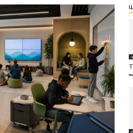
Ц
Ц
Т
ma
О