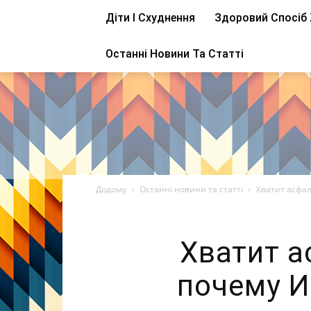
Діти І Схуднення
Здоровий Спосіб
Останні Новини Та Статті
Додому
Останні новини та статті
Хватит асфал
Хватит а
почему И