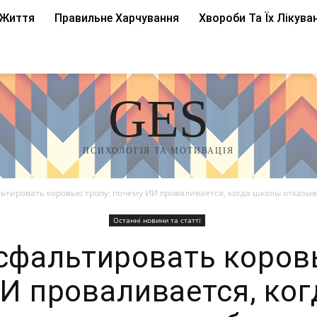
 Життя
Правильне Харчування
Хвороби Та Їх Лікува
GES
ПСИХОЛОГІЯ ТА МОТИВАЦІЯ
ьтировать коровью тропу: почему ИИ проваливается, когда школы отказыв
Останні новини та статті
сфальтировать коров
И проваливается, ко