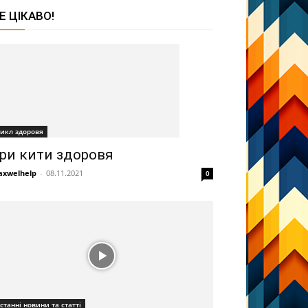
Е ЦІКАВО!
икл здоровя
ри кити здоровя
xwelhelp
-
08.11.2021
0
станні новини та статті