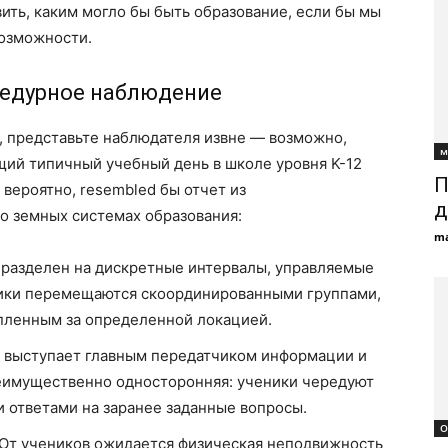
ить, каким могло бы быть образование, если бы мы
возможности.
цедурное наблюдение
 представьте наблюдателя извне — возможно,
м
ий типичный учебный день в школе уровня K-12
П
 вероятно, resembled бы отчет из
д
о земных системах образования:
ma
разделен на дискретные интервалы, управляемые
ники перемещаются скоординированными группами,
епленным за определенной локацией.
 выступает главным передатчиком информации и
еимущественно односторонняя: ученики чередуют
 ответами на заранее заданные вопросы.
О
От учеников ожидается физическая неподвижность