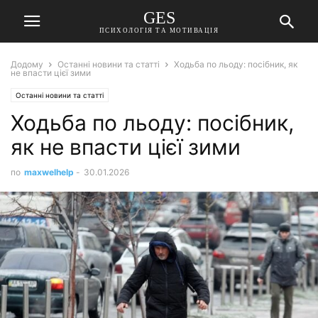
GES
ПСИХОЛОГІЯ ТА МОТИВАЦІЯ
Додому
Останні новини та статті
Ходьба по льоду: посібник, як
не впасти цієї зими
Останні новини та статті
Ходьба по льоду: посібник,
як не впасти цієї зими
по
maxwelhelp
-
30.01.2026