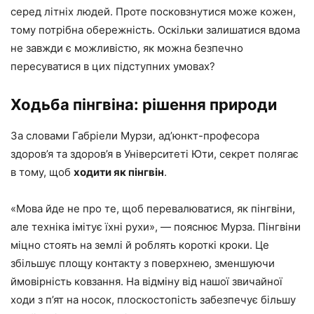
серед літніх людей. Проте посковзнутися може кожен,
тому потрібна обережність. Оскільки залишатися вдома
не завжди є можливістю, як можна безпечно
пересуватися в цих підступних умовах?
Ходьба пінгвіна: рішення природи
За словами Габріели Мурзи, ад’юнкт-професора
здоров’я та здоров’я в Університеті Юти, секрет полягає
в тому, щоб
ходити як пінгвін
.
«Мова йде не про те, щоб перевалюватися, як пінгвіни,
але техніка імітує їхні рухи», — пояснює Мурза. Пінгвіни
міцно стоять на землі й роблять короткі кроки. Це
збільшує площу контакту з поверхнею, зменшуючи
ймовірність ковзання. На відміну від нашої звичайної
ходи з п’ят на носок, плоскостопість забезпечує більшу