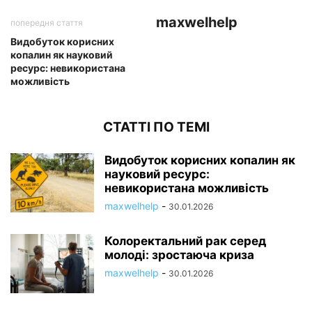
maxwelhelp
попередня стаття
Видобуток корисних
копалин як науковий
ресурс: невикористана
можливість
СТАТТІ ПО ТЕМІ
Видобуток корисних копалин як
науковий ресурс:
невикористана можливість
maxwelhelp
-
30.01.2026
Колоректальний рак серед
молоді: зростаюча криза
maxwelhelp
-
30.01.2026