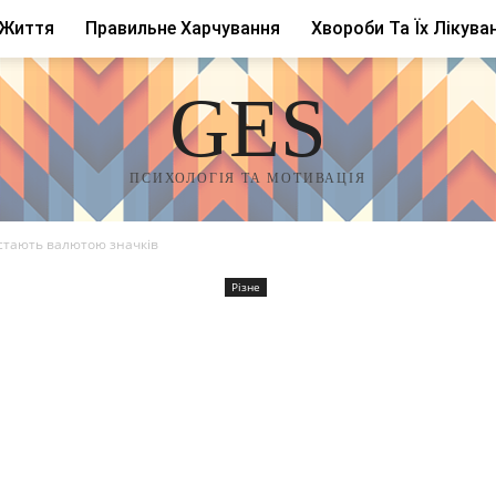
 Життя
Правильне Харчування
Хвороби Та Їх Лікува
GES
ПСИХОЛОГІЯ ТА МОТИВАЦІЯ
ї стають валютою значків
Різне