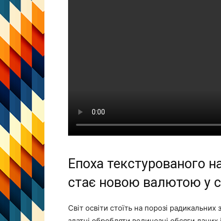
Епоха текстурованого н
стає новою валютою у св
Світ освіти стоїть на порозі радикальних 
здатні обробляти величезні обсяги даних 