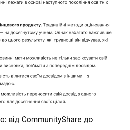
нні лежати в основі наступного покоління освітніх
інцевого продукту.
Традиційні методи оцінювання
— на досягнутому учнем. Однак набагато важливіше
до цього результату, які труднощі він відчував, які
винні мати можливість не тільки зафіксувати свій
ти висновки, пов’язати з попереднім досвідом.
ість ділитися своїм досвідом з іншими – з
омадою.
можливість переносити свій досвід з одного
го для досягнення своїх цілей.
о: від CommunityShare до