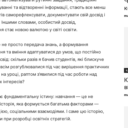
Ч
уванні та відтворенні інформації, стають все менш
к
ів саморефлексувати, документувати свій досвід і
ma
ю. Іншими словами, особистий досвід,
 стає новою валютою у світі освіти.
е не просто передача знань, а формування
ня та вміння адаптуватися до умов, що постійно
ід: скільки разів я бачив студентів, які блискуче
зовсім розгублювалися під час вирішення практичних
К
 на уроці, раптом з’явилися під час роботи над
К
х інтересів?
в
ma
ає фундаментальну істину: навчання — це не
 історія, яка формується багатьма факторами —
єю, соціальними взаємодіями. І саме цю історію,
 при розробці освітніх стратегій.