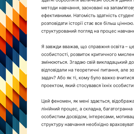
методи навчання, засновані на запам’ятов
ефективними. Натомість здатність студент
розповідати історії стає все більш цінно
структурований погляд на процес навчання
Я завжди вважав, що справжня освіта – ц
особистості, розвиток критичного мислен
змінюються. Згадаю свій викладацький досв
відповідали на теоретичні питання, але 
задач? Або як ті, кому було важко вчитися
проектом, який стосувався їхніх особисти
Цей феномен, як мені здається, відображ
лінійний процес, а складна, багатогранна
особистим досвідом, інтересами, мотиваці
структуру навчання необхідно враховувати