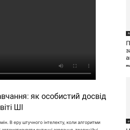
Р
П
з
а
ma
авчання: як особистий досвід
іті ШІ
о
змін. В еру штучного інтелекту, коли алгоритми
і автоматизувати рутинні завдання, традиційні