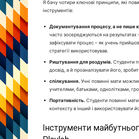
Я бачу чотири ключові принципи, які пови
інструментів:
Документування процесу, а не лише к
часто зосереджуються на результатах 
зафіксувати процес – як учень прийшов 
стратегії використовував.
Риштування для роздумів.
Студенти по
досвід, а й проаналізувати його, зроби
спілкування.
Учні повинні мати можлив
учителями, батьками, однолітками, гр
Портативність.
Студенти повинні мати 
контексту в інший і використовувати йо
Інструменти майбутньог