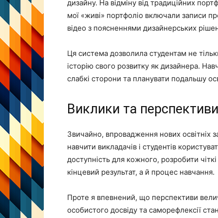
дизайну. На відміну від традиційних порт
мої «живі» портфоліо включали записи про
відео з поясненнями дизайнерських рішень
Ця система дозволила студентам не тільк
історію свого розвитку як дизайнера. Навч
слабкі сторони та планувати подальшу осв
Виклики та перспектив
Звичайно, впровадження нових освітніх з
навчити викладачів і студентів користува
доступність для кожного, розробити чіткі
кінцевий результат, а й процес навчання.
Проте я впевнений, що перспективи велич
особистого досвіду та саморефлексії стан