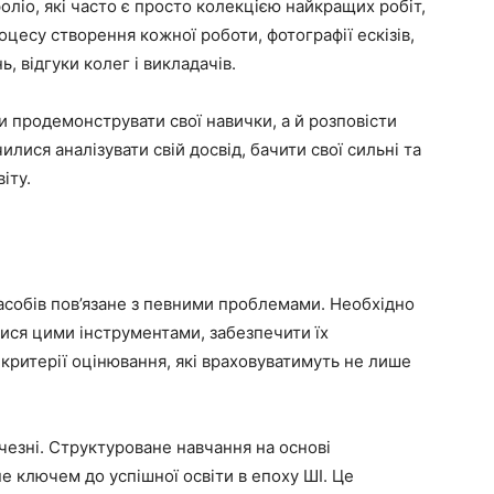
фоліо, які часто є просто колекцією найкращих робіт,
цесу створення кожної роботи, фотографії ескізів,
, відгуки колег і викладачів.
и продемонструвати свої навички, а й розповісти
илися аналізувати свій досвід, бачити свої сильні та
іту.
и
асобів пов’язане з певними проблемами. Необхідно
тися цими інструментами, забезпечити їх
 критерії оцінювання, які враховуватимуть не лише
езні. Структуроване навчання на основі
е ключем до успішної освіти в епоху ШІ. Це