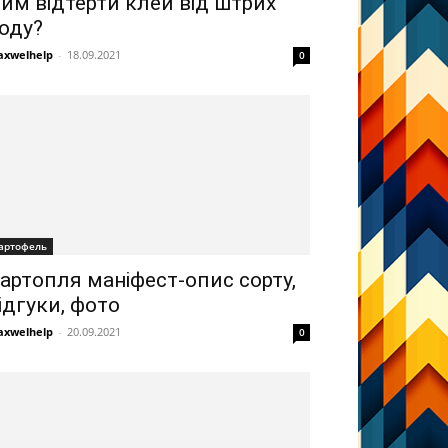
им відтерти клей від штрих
оду?
xwelhelp
-
18.09.2021
0
артофель
артопля маніфест-опис сорту,
ідгуки, фото
xwelhelp
-
20.09.2021
0