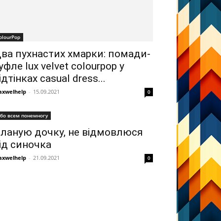
olourPop
ва пухнастих хмарки: помади-
уфле lux velvet colourpop у
ідтінках casual dress...
xwelhelp
-
15.09.2021
0
бо всем понемногу
ланую дочку, не відмовлюся
ід синочка
xwelhelp
-
21.09.2021
0