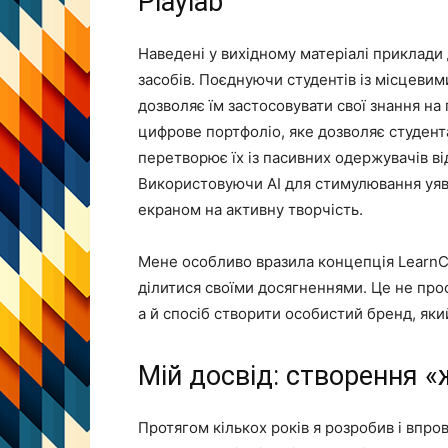
Playlab
Наведені у вихідному матеріалі приклади
засобів. Поєднуючи студентів із місцеви
дозволяє їм застосовувати свої знання на 
цифрове портфоліо, яке дозволяє студент
перетворює їх із пасивних одержувачів від
Використовуючи AI для стимулювання уяви
екраном на активну творчість.
Мене особливо вразила концепція LearnCa
ділитися своїми досягненнями. Це не прос
а й спосіб створити особистий бренд, як
Мій досвід: створення «
Протягом кількох років я розробив і впро