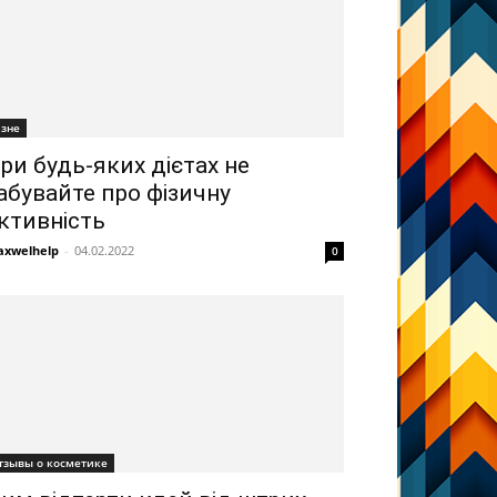
ізне
ри будь-яких дієтах не
абувайте про фізичну
ктивність
xwelhelp
-
04.02.2022
0
тзывы о косметике