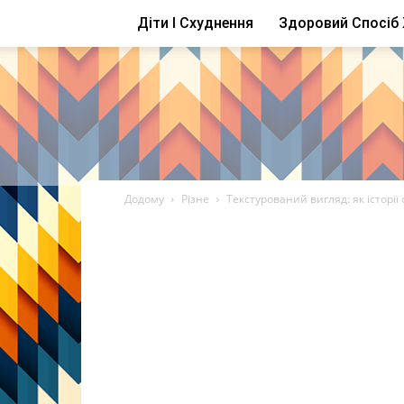
Діти І Схуднення
Здоровий Спосіб
Додому
Різне
Текстурований вигляд: як історі