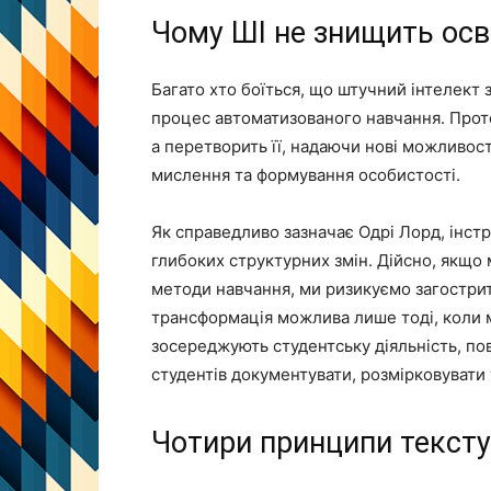
Чому ШІ не знищить осві
Багато хто боїться, що штучний інтелект 
процес автоматизованого навчання. Проте 
а перетворить її, надаючи нові можливост
мислення та формування особистості.
Як справедливо зазначає Одрі Лорд, інст
глибоких структурних змін. Дійсно, якщо
методи навчання, ми ризикуємо загострит
трансформація можлива лише тоді, коли м
зосереджують студентську діяльність, по
студентів документувати, розмірковувати 
Чотири принципи текст