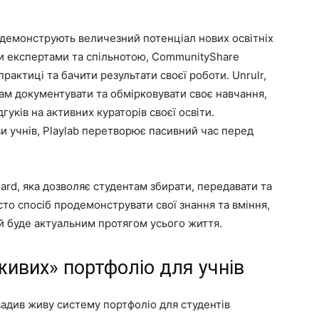
 демонструють величезний потенціал нових освітніх
ми експертами та спільнотою, CommunityShare
практиці та бачити результати своєї роботи. Unrulr,
ам документувати та обмірковувати своє навчання,
гуків на активних кураторів своєї освіти.
 учнів, Playlab перетворює пасивний час перед
rd, яка дозволяє студентам збирати, передавати та
то спосіб продемонструвати свої знання та вміння,
ий буде актуальним протягом усього життя.
живих» портфоліо для учнів
вадив живу систему портфоліо для студентів