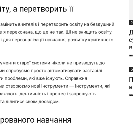
ту, а перетворить її
C
замінить вчителів і перетворить освіту на бездушний
Д
я переконана, що це не так. ШІ не знищить освіту,
с
і для персоналізації навчання, розвитку критичного
в
ma
рументи старої системи ніколи не призведуть до
О
 ми спробуємо просто автоматизувати застарілі
и проблеми, які вже існують. Справжня
П
и створюємо нові інструменти — інструменти, які
в
важають ідентичність і процес і запрошують
ma
та ділитися своїм досвідом.
урованого навчання