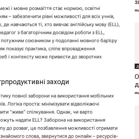
з
 межі і мовне розмаїття стає нормою, освітні
ma
ям – забезпечити рівні можливості для всіх учнів,
, де навчаються ті, хто вивчає англійську мову (ELL),
педагог з багаторічним досвідом роботи з ELL,
и потужним союзником у подоланні мовного бар’єру
, як показує практика, сліпе впровадження
реб і контексту може привести до зворотних
Д
О
трпродуктивні заходи
д
ma
ітику повної заборони на використання мобільних
в. Логіка проста: мінімізувати відволікаючі
ити “живе” спілкування. Однак, чи варто
можуть надати ELL? Заборона на використання
у до розваг, це позбавлення можливості отримати
знайомого слова, звернутися до онлайн – ресурсів-