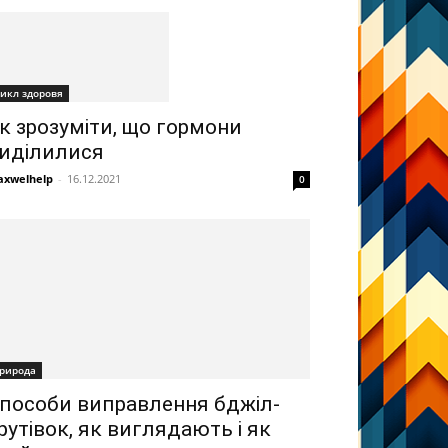
икл здоровя
к зрозуміти, що гормони
иділилися
xwelhelp
-
16.12.2021
0
рирода
пособи виправлення бджіл-
рутівок, як виглядають і як