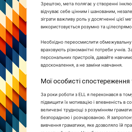
Зрештою, мета полягає у створенні інкл
відчуває себе цінним і шанованим, незал
зіграти важливу роль у досягненні цієї м
використовується розумно та цілеспрямо
Необхідно переосмислити обмежувальну п
враховують різноманітні потреби учнів. 
персональних пристроїв, давайте навчимо
вдосконалення, а не заміни навчання.
Мої особисті спостереження 
За роки роботи з ELL я переконався в то
підвищити їх мотивацію і впевненість в со
величезні труднощі з розумінням граматик
безпорадною і розчарованою. Я запропон
вивчення граматики, яке дозволяло їй пра