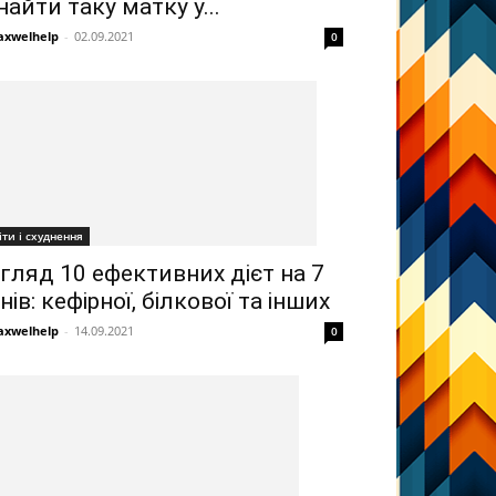
найти таку матку у...
xwelhelp
-
02.09.2021
0
іти і схуднення
гляд 10 ефективних дієт на 7
нів: кефірної, білкової та інших
xwelhelp
-
14.09.2021
0