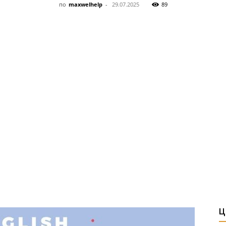
по
maxwelhelp
-
29.07.2025
89
Ц