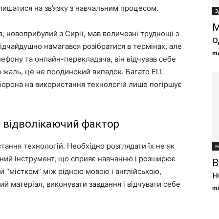
ишатися на зв’язку з навчальним процесом.
З
М
в, новоприбулий з Сирії, мав величезні труднощі з
о
 відчайдушно намагався розібратися в термінах, але
ma
лефону та онлайн-перекладача, він відчував себе
 жаль, це не поодинокий випадок. Багато ELL
борона на використання технологій лише погіршує
не відволікаючий фактор
ння технологій. Необхідно розглядати їх не як
Р
ужний інструмент, що сприяє навчанню і розширює
В
и “містком” між рідною мовою і англійською,
н
й матеріал, виконувати завдання і відчувати себе
ma