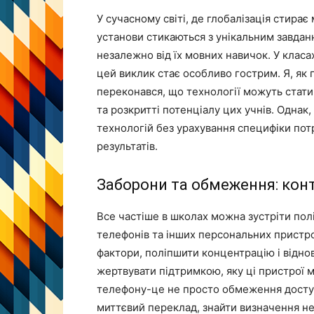
У сучасному світі, де глобалізація стирає
установи стикаються з унікальним завданн
незалежно від їх мовних навичок. У класах
цей виклик стає особливо гострим. Я, як 
переконався, що технології можуть стат
та розкритті потенціалу цих учнів. Однак
технологій без урахування специфіки пот
результатів.
Заборони та обмеження: кон
Все частіше в школах можна зустріти пол
телефонів та інших персональних пристрої
фактори, поліпшити концентрацію і віднов
жертвувати підтримкою, яку ці пристрої 
телефону-це не просто обмеження доступ
миттєвий переклад, знайти визначення не