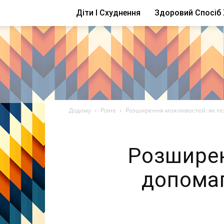
Діти І Схуднення
Здоровий Спосіб
Додому
Різне
Розширення можливостей: як тех
Розширен
допомаг