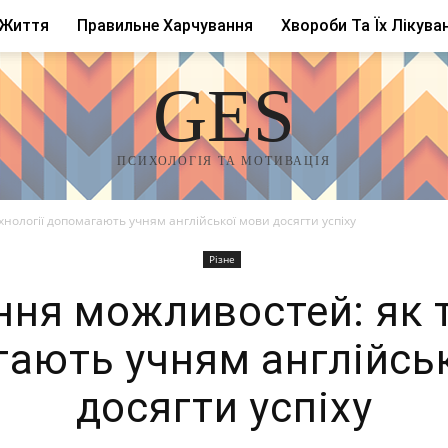
 Життя
Правильне Харчування
Хвороби Та Їх Лікува
GES
ПСИХОЛОГІЯ ТА МОТИВАЦІЯ
нології допомагають учням англійської мови досягти успіху
Різне
ня можливостей: як т
ають учням англійсь
досягти успіху