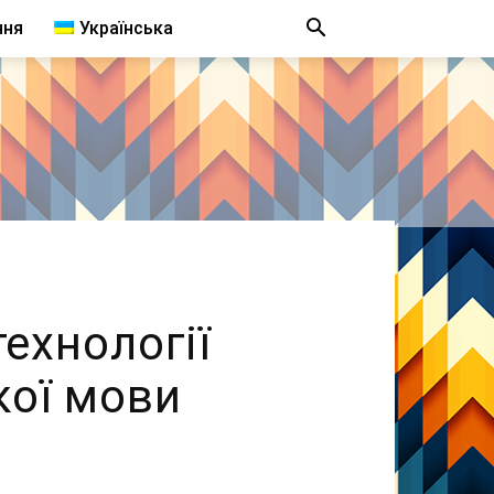
ння
Українська
ехнології
кої мови