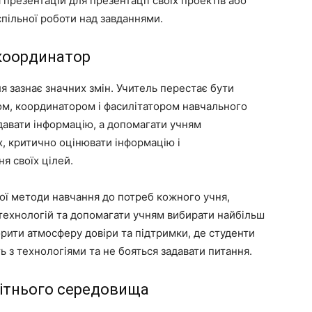
презентацій для презентації своїх проектів або
пільної роботи над завданнями.
 координатор
я зазнає значних змін. Учитель перестає бути
ом, координатором і фасилітатором навчального
давати інформацію, а допомагати учням
х, критично оцінювати інформацію і
я своїх цілей.
вої методи навчання до потреб кожного учня,
технологій та допомагати учням вибирати найбільш
орити атмосферу довіри та підтримки, де студенти
з технологіями та не бояться задавати питання.
ітнього середовища