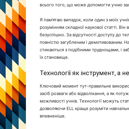
всього того, що може допомогти учню зал
Я пам’ятаю випадок, коли один з моїх учні
розумінням складної наукової статті. Він
безуспішно. За відсутності доступу до те
повністю загубленим і демотивованим. На
стикаються з подібними труднощами, і за
їх становище.
Технології як інструмент, а 
Ключовий момент тут-правильне використа
засіб розваги або відволікання, а як пот
можливості учнів. Технології можуть стат
дозволяючи ELL краще розуміти навчальни
впевненіше.