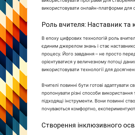
використовувати програми для створення 
використовувати онлайн-платформи для с
Роль вчителя: Наставник та
В епоху цифрових технологій роль вчител
єдиним джерелом знань і стає наставник
процесу. Його завдання – не просто пере
орієнтуватися у величезному потоці дани
використовувати технології для досягненн
Вчителі повинні бути готові адаптувати с
пропонувати різні способи використання 
підходящі інструменти. Вони повинні ств
почуваються комфортно, експериментують 
Створення інклюзивного осв