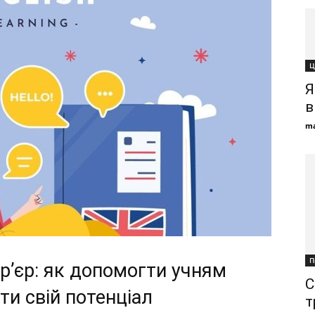
Ц
Я
в
ma
П
р’єр: як допомогти учням
С
ти свій потенціал
т