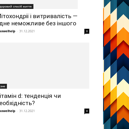
доровий спосіб життя
ітохондрії і витривалість —
дне неможливе без іншого
xwelhelp
-
31.12.2021
0
ізне
ітамін d: тенденція чи
еобхідність?
xwelhelp
-
31.12.2021
0