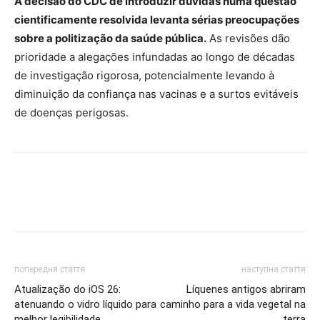
A decisão do CDC de introduzir dúvidas numa questão
cientificamente resolvida levanta sérias preocupações
sobre a politização da saúde pública.
As revisões dão
prioridade a alegações infundadas ao longo de décadas
de investigação rigorosa, potencialmente levando à
diminuição da confiança nas vacinas e a surtos evitáveis ​​
de doenças perigosas.
попередня стаття
наступна стаття
Atualização do iOS 26:
Líquenes antigos abriram
atenuando o vidro líquido para
caminho para a vida vegetal na
melhor legibilidade
terra