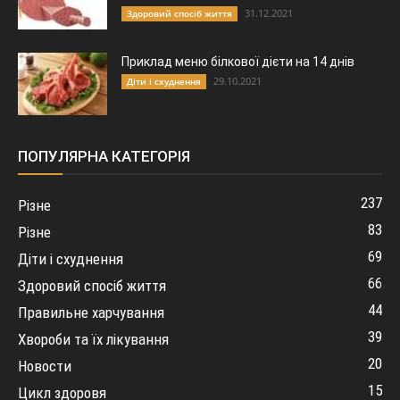
31.12.2021
Здоровий спосіб життя
Приклад меню білкової дієти на 14 днів
29.10.2021
Діти і схуднення
ПОПУЛЯРНА КАТЕГОРІЯ
237
Різне
83
Різне
69
Діти і схуднення
66
Здоровий спосіб життя
44
Правильне харчування
39
Хвороби та їх лікування
20
Новости
15
Цикл здоровя