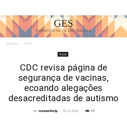
GES
ПСИХОЛОГІЯ ТА МОТИВАЦІЯ
Додому
Різне
Різне
CDC revisa página de
segurança de vacinas,
ecoando alegações
desacreditadas de autismo
по
maxwelhelp
-
02.12.2025
13