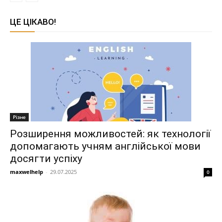
ЦЕ ЦІКАВО!
Різне
Розширення можливостей: як технології
допомагають учням англійської мови
досягти успіху
maxwelhelp
-
29.07.2025
0