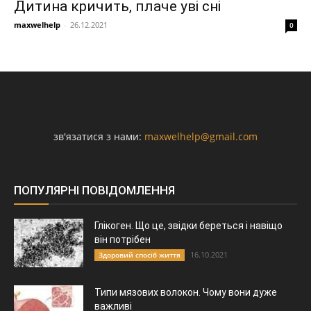
Дитина кричить, плаче уві сні
maxwelhelp
-
26.12.2021
0
зв'язатися з нами:
maxwelhelp@gmail.com
ПОПУЛЯРНІ ПОВІДОМЛЕННЯ
Глікоген. Що це, звідки береться і навіщо
він потрібен
16.10.2021
Здоровий спосіб життя
Типи мязових волокон. Чому вони дуже
важливі