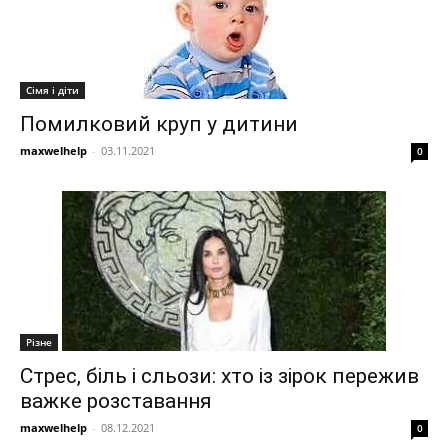
Сімя і діти
Помилковий круп у дитини
maxwelhelp
-
03.11.2021
0
Різне
Стрес, біль і сльози: хто із зірок пережив
важке розставання
maxwelhelp
-
08.12.2021
0