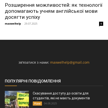
Розширення можливостей: як технології
допомагають учням англійської мови
досягти успіху
maxwelhelp
-
29.07.2025
0
зв'язатися з нами:
maxwelhelp@gmail.com
ПОПУЛЯРНІ ПОВІДОМЛЕННЯ
Скасування доступу до освіти для
студентів, які не мають документів
04.08.2025
Різне