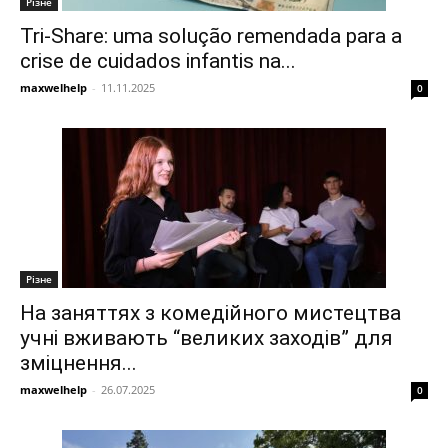
Різне
Tri-Share: uma solução remendada para a
crise de cuidados infantis na...
maxwelhelp
-
11.11.2025
0
Різне
На заняттях з комедійного мистецтва
учні вживають “великих заходів” для
зміцнення...
maxwelhelp
-
26.07.2025
0