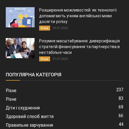
Розширення можливостей: як технології
допомагають учням англійської мови
досягти успіху
29.07.2025
Різне
Розумне масштабування: диверсифікація
стратегій фінансування та партнерства в
нестабільні часи
31.07.2025
Різне
ПОПУЛЯРНА КАТЕГОРІЯ
237
Різне
83
Різне
69
Діти і схуднення
66
Здоровий спосіб життя
44
Правильне харчування