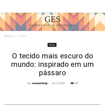
GES
ПСИХОЛОГІЯ ТА МОТИВАЦІЯ
Додому
Різне
Різне
O tecido mais escuro do
mundo: inspirado em um
pássaro
по
maxwelhelp
-
04.12.2025
17