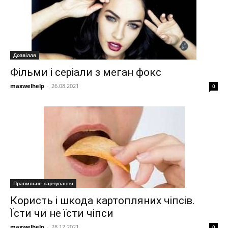
Дозвілля
Фільми і серіали з меган фокс
maxwelhelp
-
26.08.2021
0
Правильне харчування
Користь і шкода картопляних чіпсів.
Їсти чи не їсти чіпси
maxwelhelp
-
28.12.2021
0