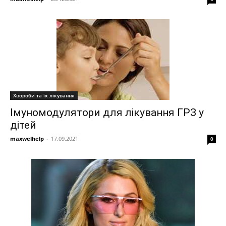
Хвороби та їх лікування
Імуномодулятори для лікування ГРЗ у
дітей
maxwelhelp
-
17.09.2021
0