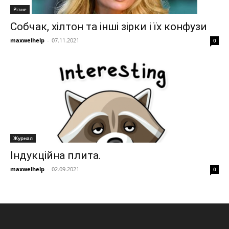
Різне
Собчак, хілтон та інші зірки і їх конфузи
maxwelhelp
-
07.11.2021
0
Журнал
Індукційна плита.
maxwelhelp
-
02.09.2021
0