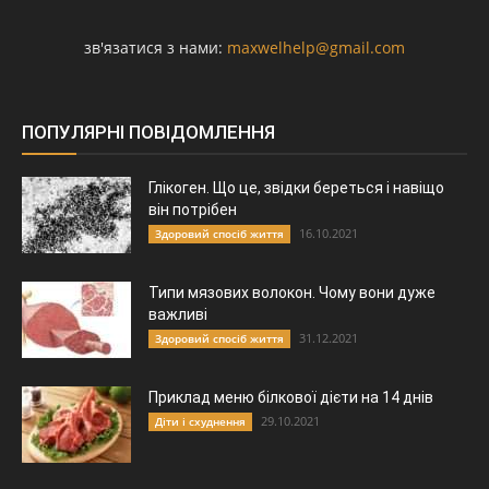
зв'язатися з нами:
maxwelhelp@gmail.com
ПОПУЛЯРНІ ПОВІДОМЛЕННЯ
Глікоген. Що це, звідки береться і навіщо
він потрібен
16.10.2021
Здоровий спосіб життя
Типи мязових волокон. Чому вони дуже
важливі
31.12.2021
Здоровий спосіб життя
Приклад меню білкової дієти на 14 днів
29.10.2021
Діти і схуднення