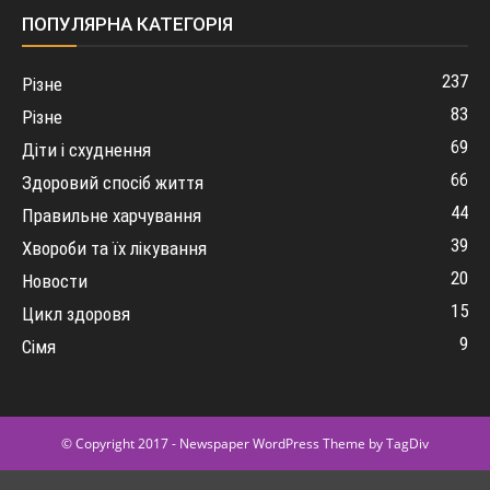
ПОПУЛЯРНА КАТЕГОРІЯ
237
Різне
83
Різне
69
Діти і схуднення
66
Здоровий спосіб життя
44
Правильне харчування
39
Хвороби та їх лікування
20
Новости
15
Цикл здоровя
9
Сімя
© Copyright 2017 - Newspaper WordPress Theme by TagDiv