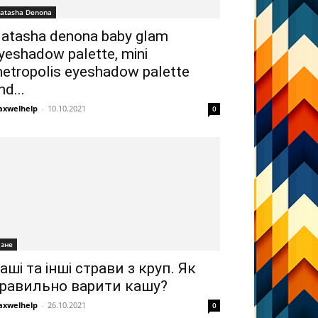
atasha Denona
atasha denona baby glam
yeshadow palette, mini
etropolis eyeshadow palette
nd...
xwelhelp
-
10.10.2021
0
ізне
аші та інші страви з круп. Як
равильно варити кашу?
xwelhelp
-
26.10.2021
0