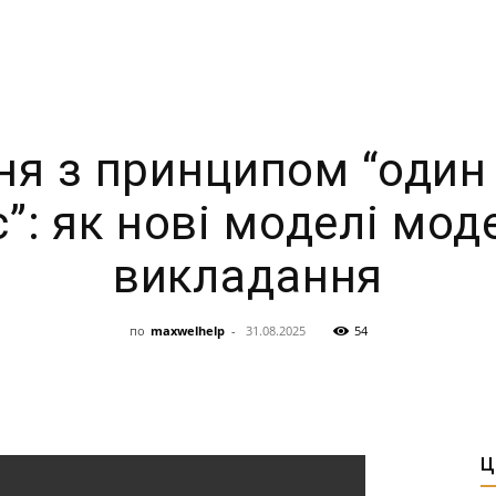
я з принципом “один 
”: як нові моделі мо
викладання
по
maxwelhelp
-
31.08.2025
54
Ц