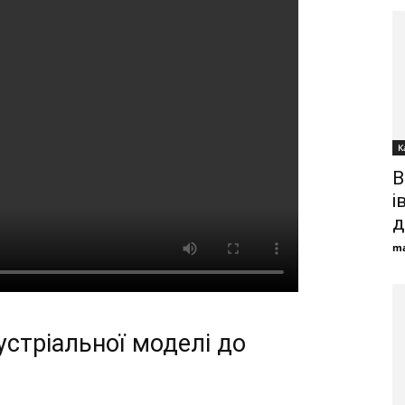
К
В
і
д
ma
дустріальної моделі до