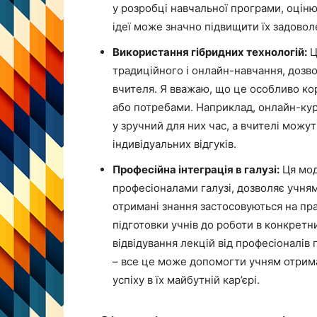
у розробці навчальної програми, оціню
ідеї може значно підвищити їх задовол
Використання гібридних технологій:
Ц
традиційного і онлайн-навчання, дозв
вчителя. Я вважаю, що це особливо ко
або потребами. Наприклад, онлайн-ку
у зручний для них час, а вчителі мож
індивідуальних відгуків.
Професійна інтеграція в галузі:
Ця мод
професіоналами галузі, дозволяє учням
отримані знання застосовуються на пр
підготовки учнів до роботи в конкретн
відвідування лекцій від професіоналів
– все це може допомогти учням отримат
успіху в їх майбутній кар’єрі.