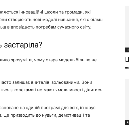
являються Інноваційні школи та громади, які
ни створюють нові моделі навчання, які є більш
ш відповідають потребам сучасного світу.
 застаріла?
Р
Ц
ливо зрозуміти, чому стара модель більше не
ma
асто залишає вчителів ізольованими. Вони
ються з колегами і не мають можливості ділитися
сноване на єдиній програмі для всіх, ігнорує
в. Це призводить до нудьги, демотивації та
Р