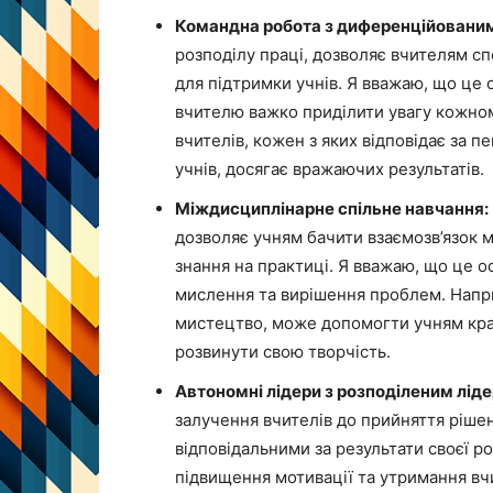
Командна робота з диференційовани
розподілу праці, дозволяє вчителям сп
для підтримки учнів. Я вважаю, що це 
вчителю важко приділити увагу кожному
вчителів, кожен з яких відповідає за п
учнів, досягає вражаючих результатів.
Міждисциплінарне спільне навчання:
дозволяє учням бачити взаємозв’язок 
знання на практиці. Я вважаю, що це 
мислення та вирішення проблем. Наприк
мистецтво, може допомогти учням кращ
розвинути свою творчість.
Автономні лідери з розподіленим лід
залучення вчителів до прийняття рішен
відповідальними за результати своєї 
підвищення мотивації та утримання вч