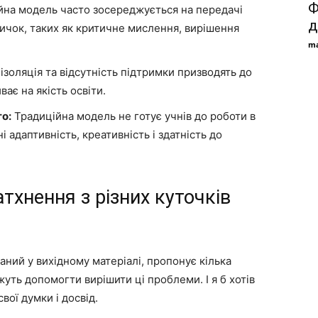
Ф
на модель часто зосереджується на передачі
д
вичок, таких як критичне мислення, вирішення
ma
золяція та відсутність підтримки призводять до
ає на якість освіти.
о:
Традиційна модель не готує учнів до роботи в
і адаптивність, креативність і здатність до
атхнення з різних куточків
аний у вихідному матеріалі, пропонує кілька
уть допомогти вирішити ці проблеми. І я б хотів
вої думки і досвід.