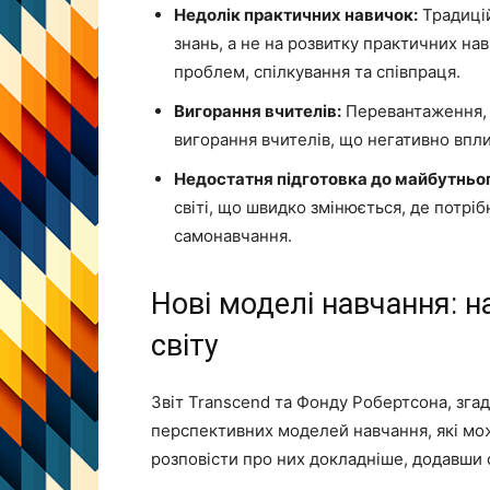
Недолік практичних навичок:
Традицій
знань, а не на розвитку практичних на
проблем, спілкування та співпраця.
Вигорання вчителів:
Перевантаження, і
вигорання вчителів, що негативно вплив
Недостатня підготовка до майбутньог
світі, що швидко змінюється, де потрібн
самонавчання.
Нові моделі навчання: н
світу
Звіт Transcend та Фонду Робертсона, згад
перспективних моделей навчання, які мож
розповісти про них докладніше, додавши с