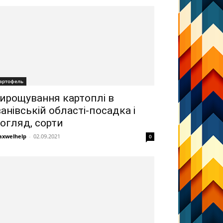
артофель
ирощування картоплі в
ванівській області-посадка і
огляд, сорти
xwelhelp
-
02.09.2021
0