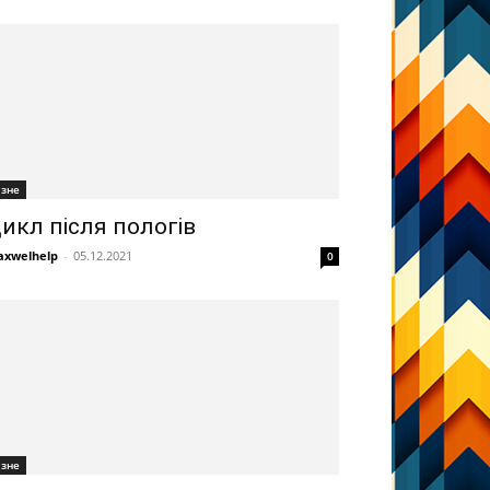
ізне
икл після пологів
xwelhelp
-
05.12.2021
0
ізне