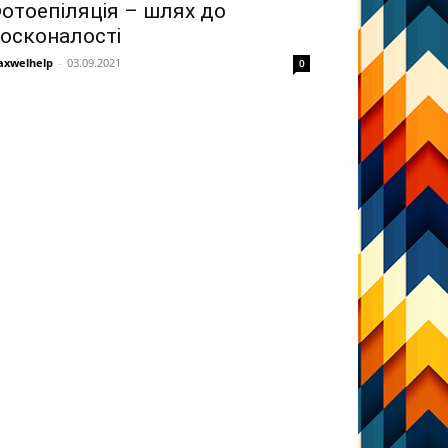
отоепіляція – шлях до
осконалості
xwelhelp
-
03.09.2021
0