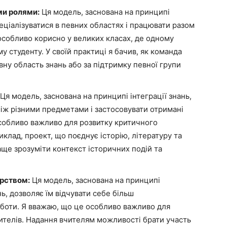
ми ролями:
Ця модель, заснована на принципі
еціалізуватися в певних областях і працювати разом
особливо корисно у великих класах, де одному
 студенту. У своїй практиці я бачив, як команда
евну область знань або за підтримку певної групи
Ця модель, заснована на принципі інтеграції знань,
між різними предметами і застосовувати отримані
особливо важливо для розвитку критичного
лад, проект, що поєднує історію, літературу та
е зрозуміти контекст історичних подій та
ерством:
Ця модель, заснована на принципі
ь, дозволяє їм відчувати себе більш
роботи. Я вважаю, що це особливо важливо для
ителів. Надання вчителям можливості брати участь