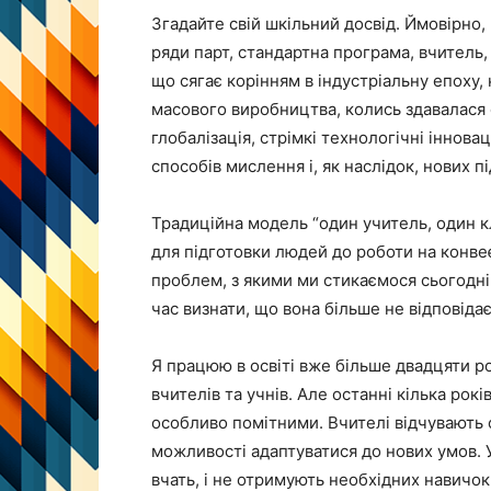
Згадайте свій шкільний досвід. Ймовірно,
ряди парт, стандартна програма, вчитель,
що сягає корінням в індустріальну епоху,
масового виробництва, колись здавалася 
глобалізація, стрімкі технологічні інновац
способів мислення і, як наслідок, нових пі
Традиційна модель “один учитель, один к
для підготовки людей до роботи на конвеє
проблем, з якими ми стикаємося сьогодні.
час визнати, що вона більше не відповідає 
Я працюю в освіті вже більше двадцяти рок
вчителів та учнів. Але останні кілька рокі
особливо помітними. Вчителі відчувають
можливості адаптуватися до нових умов. У
вчать, і не отримують необхідних навичок