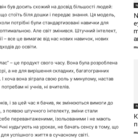
N
 він був досить схожий на досвід більшості людей:
 що стоїть біля дошки і передає знання. Ця модель,
N
 коли потрібні були стандартизовані навички для
e
m
оптимальною. Але світ змінився. Штучний інтелект,
a
ії – все це вимагає від нас нових навичок, нових
дходів до освіти.
ma
лас” – це продукт свого часу. Вона була розроблена
рі, а не для вирішення складних, багатогранних
 І хоча вона зіграла свою роль у минулому, настав
потребам ні учнів, ні вчителів.
ів, і за цей час я бачив, як змінюються вимоги до
Р
в, з появою штучного інтелекту, зміни стали
К
 себе перевантаженими, ізольованими і не мають
п
чні нудьгують на уроках, не бачать сенсу в тому, що
ma
 для успішного життя в сучасному світі.