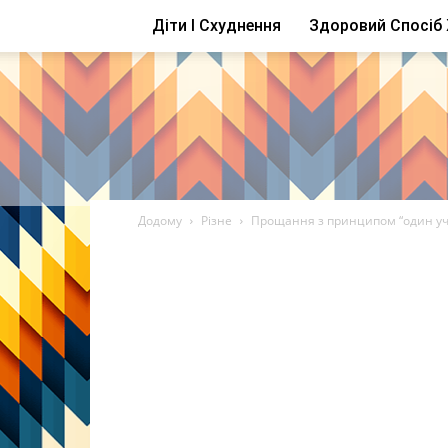
Діти І Схуднення
Здоровий Спосіб
Додому
Різне
Прощання з принципом “один учи