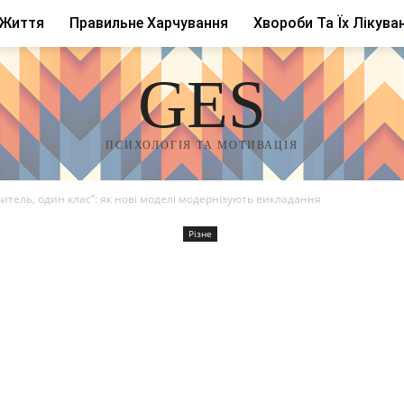
 Життя
Правильне Харчування
Хвороби Та Їх Лікува
GES
ПСИХОЛОГІЯ ТА МОТИВАЦІЯ
тель, один клас”: як нові моделі модернізують викладання
Різне