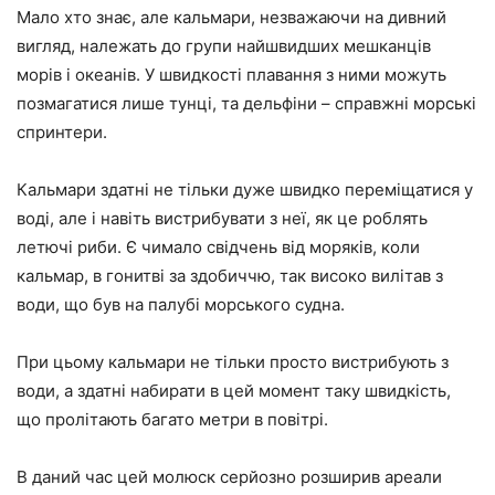
Мало хто знає, але кальмари, незважаючи на дивний
вигляд, належать до групи найшвидших мешканців
морів і океанів. У швидкості плавання з ними можуть
позмагатися лише тунці, та дельфіни – справжні морські
спринтери.
Кальмари здатні не тільки дуже швидко переміщатися у
воді, але і навіть вистрибувати з неї, як це роблять
летючі риби. Є чимало свідчень від моряків, коли
кальмар, в гонитві за здобиччю, так високо вилітав з
води, що був на палубі морського судна.
При цьому кальмари не тільки просто вистрибують з
води, а здатні набирати в цей момент таку швидкість,
що пролітають багато метри в повітрі.
В даний час цей молюск серйозно розширив ареали