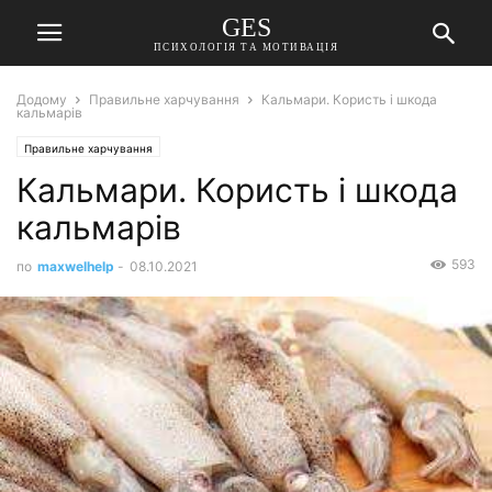
GES
ПСИХОЛОГІЯ ТА МОТИВАЦІЯ
Додому
Правильне харчування
Кальмари. Користь і шкода
кальмарів
Правильне харчування
Кальмари. Користь і шкода
кальмарів
593
по
maxwelhelp
-
08.10.2021