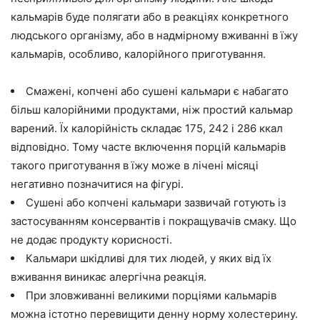
кальмарів буде полягати або в реакціях конкретного
людського організму, або в надмірному вживанні в їжу
кальмарів, особливо, калорійного приготування.
Смажені, копчені або сушені кальмари є набагато
більш калорійними продуктами, ніж простий кальмар
варений. Їх калорійність складає 175, 242 і 286 ккал
відповідно. Тому часте включення порцій кальмарів
такого приготування в їжу може в лічені місяці
негативно позначитися на фігурі.
Сушені або копчені кальмари зазвичай готують із
застосуванням консервантів і покращувачів смаку. Що
не додає продукту корисності.
Кальмари шкідливі для тих людей, у яких від їх
вживання виникає алергічна реакція.
При зловживанні великими порціями кальмарів
можна істотно перевищити денну норму холестерину.