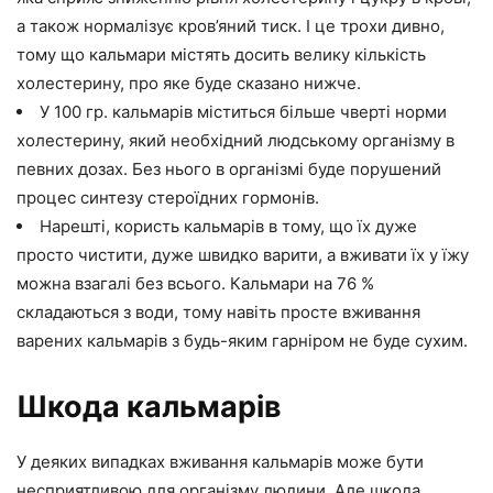
а також нормалізує кров’яний тиск. І це трохи дивно,
тому що кальмари містять досить велику кількість
холестерину, про яке буде сказано нижче.
У 100 гр. кальмарів міститься більше чверті норми
холестерину, який необхідний людському організму в
певних дозах. Без нього в організмі буде порушений
процес синтезу стероїдних гормонів.
Нарешті, користь кальмарів в тому, що їх дуже
просто чистити, дуже швидко варити, а вживати їх у їжу
можна взагалі без всього. Кальмари на 76 %
складаються з води, тому навіть просте вживання
варених кальмарів з будь-яким гарніром не буде сухим.
Шкода кальмарів
У деяких випадках вживання кальмарів може бути
несприятливою для організму людини. Але шкода