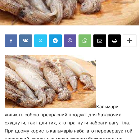
Кальмари
являють собою прекрасний продукт для бажаючих
схуднути, так і для тих, хто прагнути набрати вагу тіла.
При цьому користь кальмарів набагато перевершує той
невеликий шкоду, яка може завдати безконтрольне