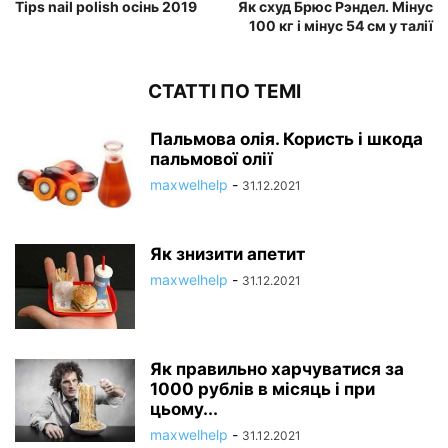
Tips nail polish осінь 2019
Як схуд Брюс Рэндел. Мінус
100 кг і мінус 54 см у талії
СТАТТІ ПО ТЕМІ
Пальмова олія. Користь і шкода
пальмової олії
maxwelhelp
-
31.12.2021
Як знизити апетит
maxwelhelp
-
31.12.2021
Як правильно харчуватися за
1000 рублів в місяць і при
цьому...
maxwelhelp
-
31.12.2021