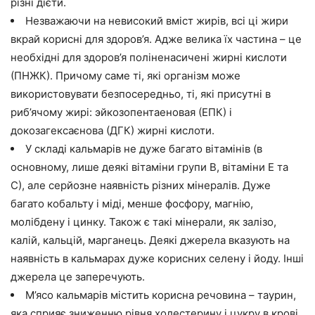
різні дієти.
Незважаючи на невисокий вміст жирів, всі ці жири
вкрай корисні для здоров’я. Адже велика їх частина – це
необхідні для здоров’я поліненасичені жирні кислоти
(ПНЖК). Причому саме ті, які організм може
використовувати безпосередньо, ті, які присутні в
риб’ячому жирі: эйкозопентаеновая (ЕПК) і
докозагексаєнова (ДГК) жирні кислоти.
У складі кальмарів не дуже багато вітамінів (в
основному, лише деякі вітаміни групи В, вітаміни Е та
С), але серйозне наявність різних мінералів. Дуже
багато кобальту і міді, менше фосфору, магнію,
молібдену і цинку. Також є такі мінерали, як залізо,
калій, кальцій, марганець. Деякі джерела вказують на
наявність в кальмарах дуже корисних селену і йоду. Інші
джерела це заперечують.
М’ясо кальмарів містить корисна речовина – таурин,
яка сприяє зниженню рівня холестерину і цукру в крові,