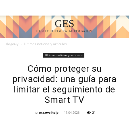
GES
ПСИХОЛОГІЯ ТА МОТИВАЦІЯ
Додому
Últimas noticias y artículos
Últimas noticias y artículos
Cómo proteger su
privacidad: una guía para
limitar el seguimiento de
Smart TV
по
maxwelhelp
-
11.04.2026
21