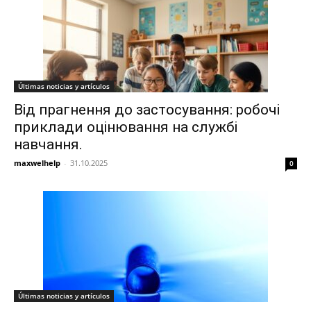
Últimas noticias y artículos
Від прагнення до застосування: робочі
приклади оцінювання на службі
навчання.
maxwelhelp
-
31.10.2025
0
Últimas noticias y artículos