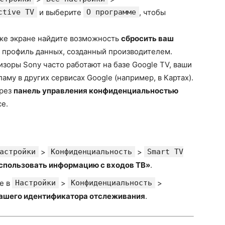
ctive TV
и выберите
О программе
, чтобы
же экране найдите возможность
сбросить ваш
 профиль данных, созданный производителем.
зоры Sony часто работают на базе Google TV, ваши
аму в других сервисах Google (например, в Картах).
ерез
панель управления конфиденциальностью
е.
астройки
>
Конфиденциальность
>
Smart TV
спользовать информацию с входов ТВ»
.
е в
Настройки
>
Конфиденциальность
>
вашего идентификатора отслеживания
.