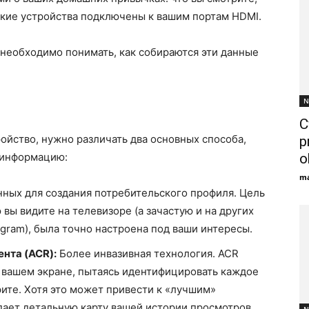
акие устройства подключены к вашим портам HDMI.
необходимо понимать, как собираются эти данные
N
C
ойство, нужно различать два основных способа,
p
 информацию:
o
ma
ных для создания потребительского профиля. Цель
 вы видите на телевизоре (а зачастую и на других
agram), была точно настроена под ваши интересы.
нта (ACR):
Более инвазивная технология. ACR
а вашем экране, пытаясь идентифицировать каждое
рите. Хотя это может привести к «лучшим»
дает детальную карту вашей истории просмотров.