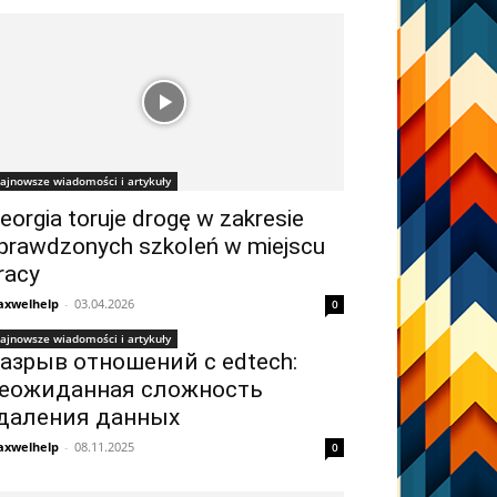
ajnowsze wiadomości i artykuły
eorgia toruje drogę w zakresie
prawdzonych szkoleń w miejscu
racy
xwelhelp
-
03.04.2026
0
ajnowsze wiadomości i artykuły
азрыв отношений с edtech:
еожиданная сложность
даления данных
xwelhelp
-
08.11.2025
0