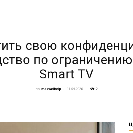
тить свою конфиденци
дство по ограничению
Smart TV
по
maxwelhelp
-
11.04.2026
2
Ц