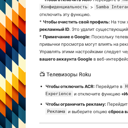
Конфиденциальность
>
Samba Intera
отключить эту функцию.
*
Чтобы очистить свой профиль:
На том 
рекламный ID
. Это удалит существующий
*
Примечание о Google:
Поскольку телеви
привычки просмотра могут влиять на рекл
Управлять этими настройками следует ч
вашего аккаунта Google
в веб-интерфейс
📺 Телевизоры Roku
Чтобы отключить ACR:
Перейдите в
Н
Experience
и отключите функцию
«И
Чтобы ограничить рекламу:
Перейдит
Реклама
и выберите опцию
сброса 