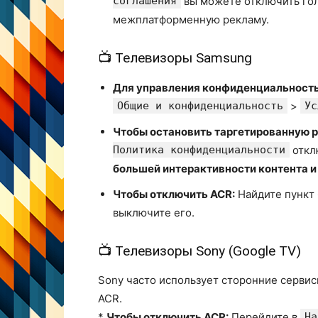
соглашения
вы можете отключить гол
межплатформенную рекламу.
📺 Телевизоры Samsung
Для управления конфиденциальност
Общие и конфиденциальность
>
Ус
Чтобы остановить таргетированную 
Политика конфиденциальности
откл
большей интерактивности контента и
Чтобы отключить ACR:
Найдите пункт
выключите его.
📺 Телевизоры Sony (Google TV)
Sony часто использует сторонние сервисы
ACR.
*
Чтобы отключить ACR:
Перейдите в
На