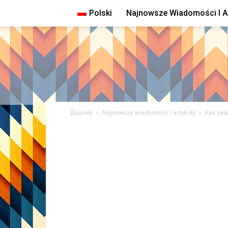
Polski
Najnowsze Wiadomości I A
Додому
Najnowsze wiadomości i artykuły
Как за