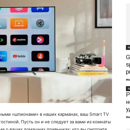
N
G
s
p
ma
N
Р
н
у
ными «шпионами» в наших карманах, ваш Smart TV
ma
остиной. Пусть он и не следует за вами из комнаты
ми о ваших домашних привычках: что вы смотрите,