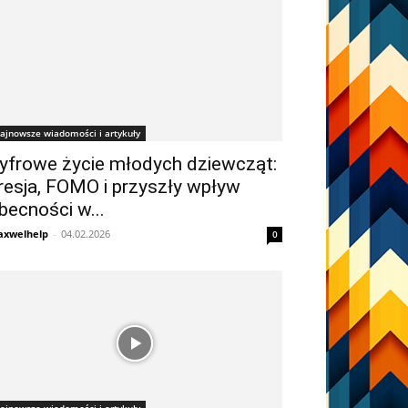
ajnowsze wiadomości i artykuły
yfrowe życie młodych dziewcząt:
resja, FOMO i przyszły wpływ
becności w...
xwelhelp
-
04.02.2026
0