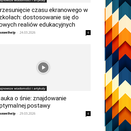
ajnowsze wiadomości i artykuły
rzesunięcie czasu ekranowego w
zkołach: dostosowanie się do
owych realiów edukacyjnych
xwelhelp
-
24.03.2026
0
ajnowsze wiadomości i artykuły
auka o śnie: znajdowanie
ptymalnej postawy
xwelhelp
-
29.03.2026
0