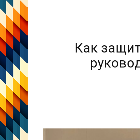
Как защи
руково