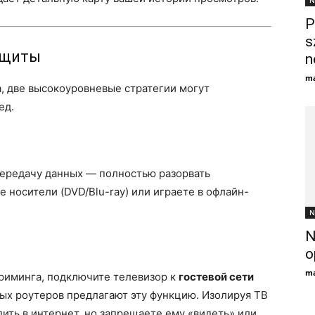
N
P
s
ащиты
n
ma
, две высокоуровневые стратегии могут
ед.
ередачу данных — полностью разорвать
 носители (DVD/Blu-ray) или играете в офлайн-
N
N
o
ma
триминга, подключите телевизор к
гостевой сети
ых роутеров предлагают эту функцию. Изолируя ТВ
дить в интернет, но запрещаете ему «видеть» или