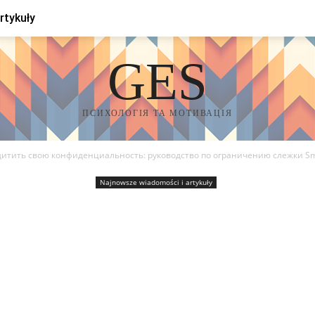
rtykuły
GES
ПСИХОЛОГІЯ ТА МОТИВАЦІЯ
щитить свою конфиденциальность: руководство по ограничению слежки Sm
Najnowsze wiadomości i artykuły