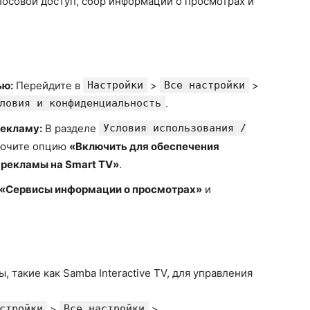
осовой доступ, сбор информации о просмотрах и
ью:
Перейдите в
Настройки
>
Все настройки
>
ловия и конфиденциальность
.
рекламу:
В разделе
Условия использования /
ючите опцию
«Включить для обеспечения
 рекламы на Smart TV»
.
«Сервисы информации о просмотрах»
и
, такие как Samba Interactive TV, для управления
стройки
>
Все настройки
>