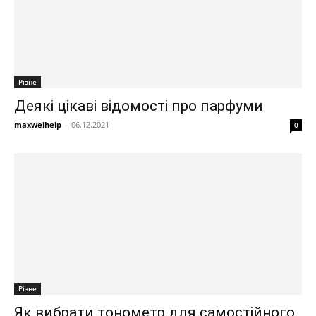
Різне
Деякі цікаві відомості про парфуми
maxwelhelp
-
06.12.2021
0
Різне
Як вибрати тонометр для самостійного