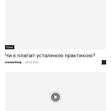
Різне
Чи є плагіат усталеною практикою?
maxwelhelp
-
28.08.2025
0