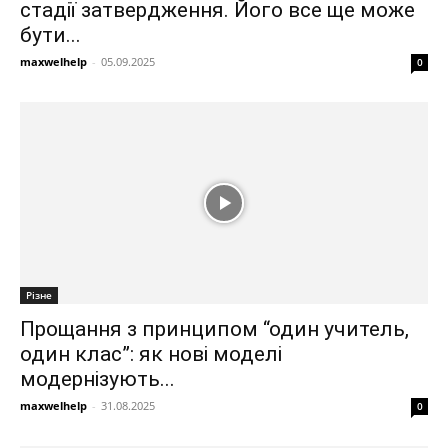
стадії затвердження. Його все ще може
бути...
maxwelhelp
-
05.09.2025
0
Різне
Прощання з принципом “один учитель,
один клас”: як нові моделі
модернізують...
maxwelhelp
-
31.08.2025
0