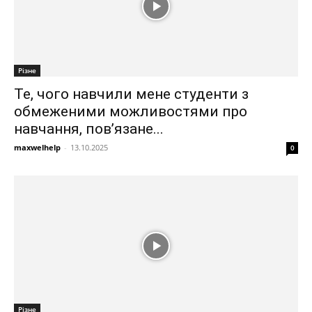
Різне
Те, чого навчили мене студенти з
обмеженими можливостями про
навчання, пов’язане...
maxwelhelp
-
13.10.2025
0
Різне