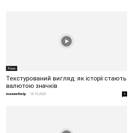
Різне
Текстурований вигляд: як історії стають
валютою значків
maxwelhelp
-
19.10.2025
0