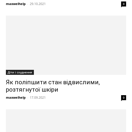
maxwelhelp
-
29.10.2021
0
Діти і схуднення
Як поліпшити стан відвислими,
розтягнутої шкіри
maxwelhelp
-
17.09.2021
0