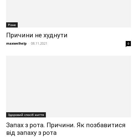
Різне
Причини не худнути
maxwelhelp
-
08.11.2021
0
Здоровий спосіб життя
Запах з рота. Причини. Як позбавитися
від запаху з рота