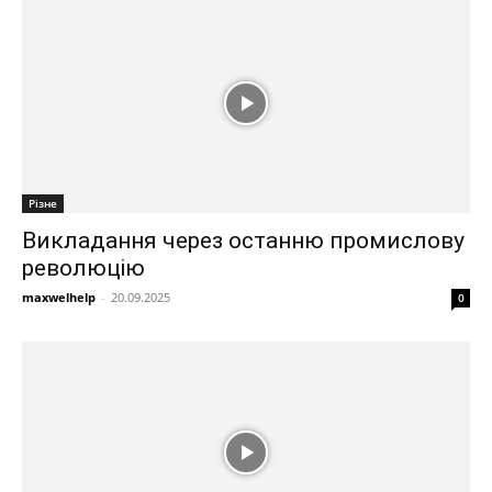
Різне
Викладання через останню промислову
революцію
maxwelhelp
-
20.09.2025
0