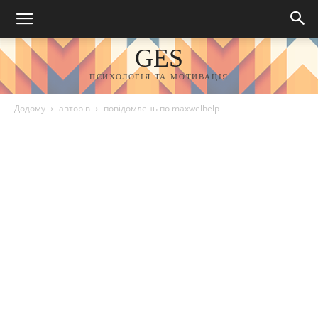
GES
ПСИХОЛОГІЯ ТА МОТИВАЦІЯ
Додому
авторів
повідомлень по maxwelhelp