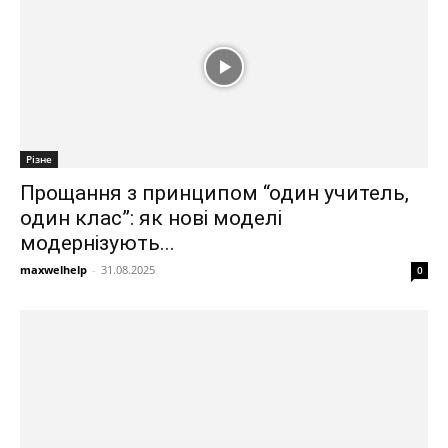
Різне
Прощання з принципом “один учитель,
один клас”: як нові моделі
модернізують...
maxwelhelp
-
31.08.2025
0