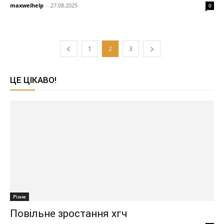
maxwelhelp
-
27.08.2025
0
1
2
3
ЦЕ ЦІКАВО!
Різне
Повільне зростання хгч