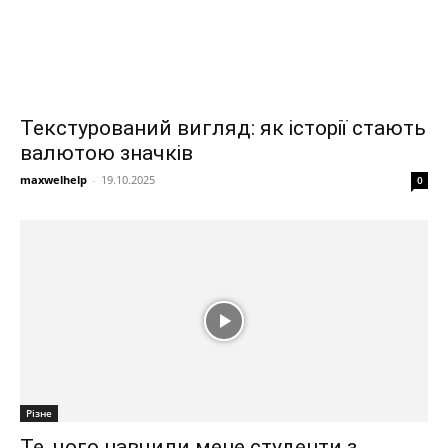
Текстурований вигляд: як історії стають
валютою значків
maxwelhelp
-
19.10.2025
0
Різне
Те, чого навчили мене студенти з