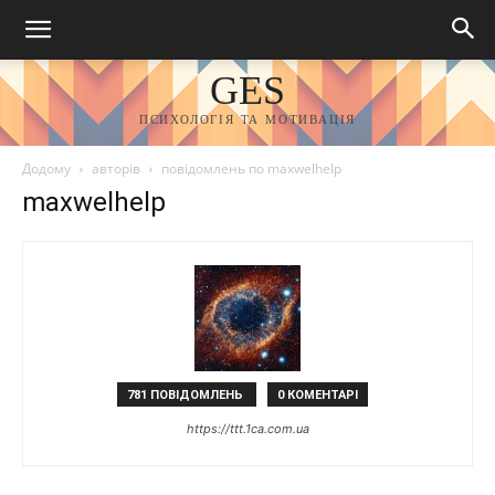
GES
ПСИХОЛОГІЯ ТА МОТИВАЦІЯ
Додому
авторів
повідомлень по maxwelhelp
maxwelhelp
781 ПОВІДОМЛЕНЬ
0 КОМЕНТАРІ
https://ttt.1ca.com.ua