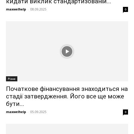
кидати виклик стандартизованій...
maxwelhelp
-
08.09.2025
0
Різне
Початкове фінансування знаходиться на
стадії затвердження. Його все ще може
бути...
maxwelhelp
-
05.09.2025
0