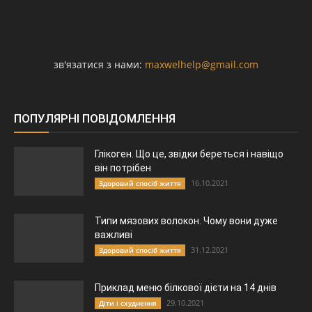
зв'язатися з нами:
maxwelhelp@gmail.com
ПОПУЛЯРНІ ПОВІДОМЛЕННЯ
Глікоген. Що це, звідки береться і навіщо
він потрібен
16.10.2021
Здоровий спосіб життя
Типи мязових волокон. Чому вони дуже
важливі
31.12.2021
Здоровий спосіб життя
Приклад меню білкової дієти на 14 днів
29.10.2021
Діти і схуднення