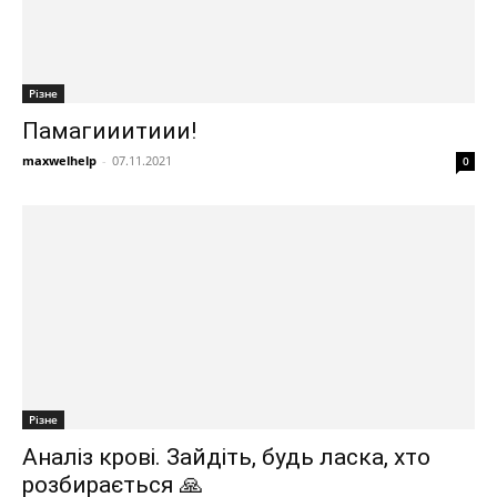
Різне
Памагииитиии!
maxwelhelp
-
07.11.2021
0
Різне
Аналіз крові. Зайдіть, будь ласка, хто
розбирається 🙏