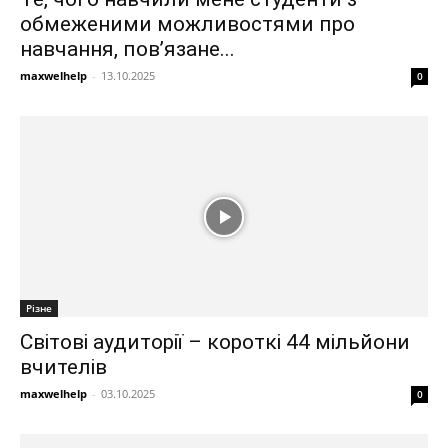
обмеженими можливостями про
навчання, пов’язане...
maxwelhelp
-
13.10.2025
0
Різне
Світові аудиторії – короткі 44 мільйони
вчителів
maxwelhelp
-
03.10.2025
0