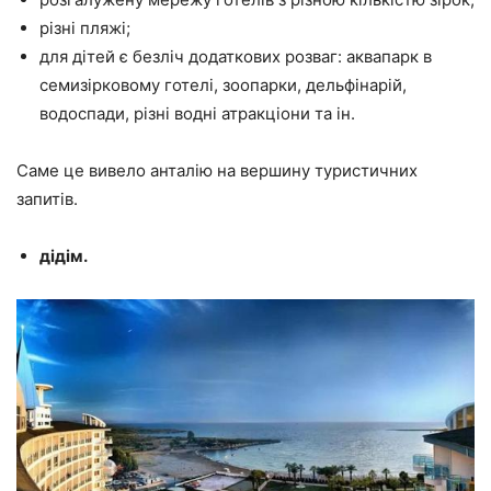
різні пляжі;
для дітей є безліч додаткових розваг: аквапарк в
семизірковому готелі, зоопарки, дельфінарій,
водоспади, різні водні атракціони та ін.
Саме це вивело анталію на вершину туристичних
запитів.
дідім.