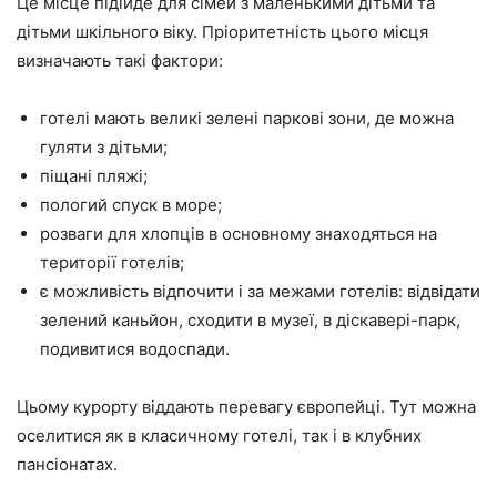
Це місце підійде для сімей з маленькими дітьми та
дітьми шкільного віку. Пріоритетність цього місця
визначають такі фактори:
готелі мають великі зелені паркові зони, де можна
гуляти з дітьми;
піщані пляжі;
пологий спуск в море;
розваги для хлопців в основному знаходяться на
території готелів;
є можливість відпочити і за межами готелів: відвідати
зелений каньйон, сходити в музеї, в діскавері-парк,
подивитися водоспади.
Цьому курорту віддають перевагу європейці. Тут можна
оселитися як в класичному готелі, так і в клубних
пансіонатах.