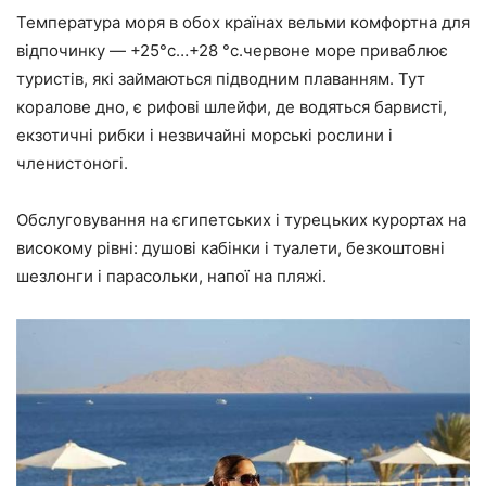
Температура моря в обох країнах вельми комфортна для
відпочинку — +25°с…+28 °с.червоне море приваблює
туристів, які займаються підводним плаванням. Тут
коралове дно, є рифові шлейфи, де водяться барвисті,
екзотичні рибки і незвичайні морські рослини і
членистоногі.
Обслуговування на єгипетських і турецьких курортах на
високому рівні: душові кабінки і туалети, безкоштовні
шезлонги і парасольки, напої на пляжі.