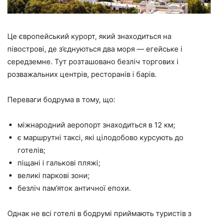
Це європейський курорт, який знаходиться на
півострові, де з’єднуються два моря — егейське і
середземне. Тут розташовано безліч торгових і
розважальних центрів, ресторанів і барів.
Переваги бодрума в тому, що:
міжнародний аеропорт знаходиться в 12 км;
є маршрутні таксі, які цілодобово курсують до
готелів;
піщані і галькові пляжі;
великі паркові зони;
безліч пам’яток античної епохи.
Однак не всі готелі в бодрумі приймають туристів з