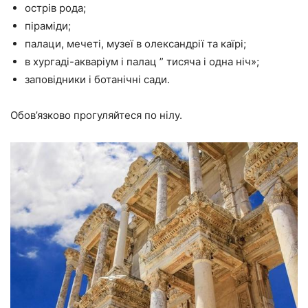
острів рода;
піраміди;
палаци, мечеті, музеї в олександрії та каїрі;
в хургаді-акваріум і палац ” тисяча і одна ніч»;
заповідники і ботанічні сади.
Обов’язково прогуляйтеся по нілу.