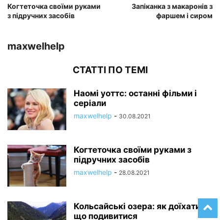
Когтеточка своїми руками
Запіканка з макаронів з
з підручних засобів
фаршем і сиром
maxwelhelp
СТАТТІ ПО ТЕМІ
Наомі уоттс: останні фільми і
серіали
maxwelhelp
-
30.08.2021
Когтеточка своїми руками з
підручних засобів
maxwelhelp
-
28.08.2021
Кольсайські озера: як доїхати і
що подивитися