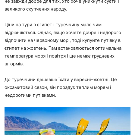
не завжди добре для тих, хто хоче уникнути суєти і
великого скупчення народу.
Ціни на тури в єгипет і туреччину мало чим
відрізняються. Однак, якщо хочете добре і недорого
відпочити на червоному морі, тоді купуйте путівку в
єгипет на жовтень. Там встановлюється оптимальна
температура моря і повітря і ще немає грудневих
штормів.
До туреччини дешевше їхати у вересні–жовтні. Це
оксамитовий сезон, він порадує теплим морем і
недорогими путівками.