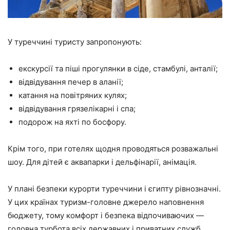
У туреччині туристу запропонують:
екскурсії та піші прогулянки в сіде, стамбулі, анталії;
відвідування печер в аланії;
катання на повітряних кулях;
відвідування грязелікарні і спа;
подорож на яхті по босфору.
Крім того, при готелях щодня проводяться розважальні
шоу. Для дітей є аквапарки і дельфінарії, анімація.
У плані безпеки курорти туреччини і єгипту рівнозначні.
У цих країнах туризм-головне джерело наповнення
бюджету, тому комфорт і безпека відпочиваючих —
головна турбота всіх державних і приватних служб.