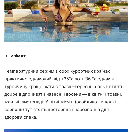
клімат.
Температурний режим в обох курортних країнах
практично однаковий-від +25°с до + 36 °с.однак в
туреччину краще їхати в травні–вересні, а ось в єгипті
добре відпочивати навесні і восени — в квітні і травні,
жовтні–листопаді. У літні місяці (особливо липень і
серпень) тут стоїть нестерпна і небезпечна для
здоров’я спека.