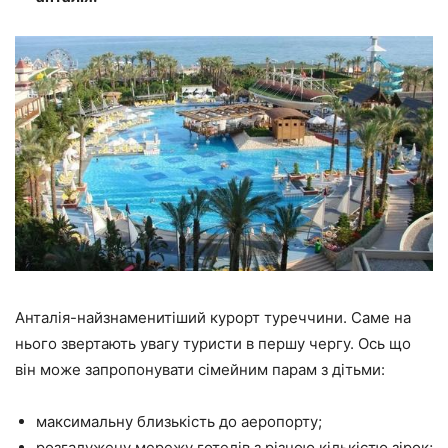
Анталія-найзнаменитіший курорт туреччини. Саме на
нього звертають увагу туристи в першу чергу. Ось що
він може запропонувати сімейним парам з дітьми:
максимальну близькість до аеропорту;
розгалужену мережу готелів з різною кількістю зірок;