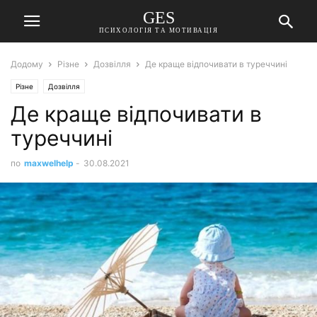
GES
ПСИХОЛОГІЯ ТА МОТИВАЦІЯ
Додому
Різне
Дозвілля
Де краще відпочивати в туреччині
Різне
Дозвілля
Де краще відпочивати в
туреччині
по
maxwelhelp
-
30.08.2021