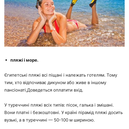
пляжі і море.
Єгипетські пляжі всі піщані і належать готелям. Тому
тим, хто відпочиває дикуном або живе в іншому
пансіонаті,Доведеться оплатити вхід.
У туреччині пляжі всіх типів: пісок, галька і змішані.
Вони платні і безкоштовні. У країні пірамід пляжі досить
вузькі, а в туреччині — 50-100 м шириною.