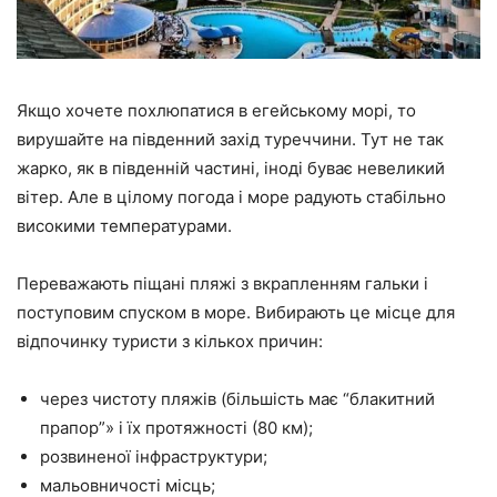
Якщо хочете похлюпатися в егейському морі, то
вирушайте на південний захід туреччини. Тут не так
жарко, як в південній частині, іноді буває невеликий
вітер. Але в цілому погода і море радують стабільно
високими температурами.
Переважають піщані пляжі з вкрапленням гальки і
поступовим спуском в море. Вибирають це місце для
відпочинку туристи з кількох причин:
через чистоту пляжів (більшість має “блакитний
прапор”» і їх протяжності (80 км);
розвиненої інфраструктури;
мальовничості місць;