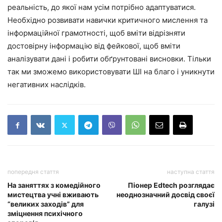
реальність, до якої нам усім потрібно адаптуватися.
Необхідно розвивати навички критичного мислення та
інформаційної грамотності, щоб вміти відрізняти
достовірну інформацію від фейкової, щоб вміти
аналізувати дані і робити обґрунтовані висновки. Тільки
так ми зможемо використовувати ШІ на благо і уникнути
негативних наслідків.
попередня стаття
наступна стаття
На заняттях з комедійного
Піонер Edtech розглядає
мистецтва учні вживають
неоднозначний досвід своєї
“великих заходів” для
галузі
зміцнення психічного