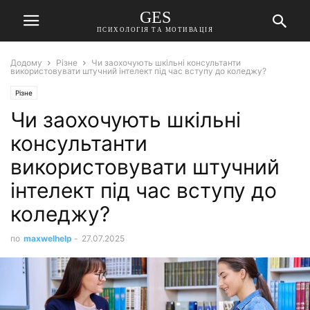
GES
ПСИХОЛОГІЯ ТА МОТИВАЦІЯ
Додому
Різне
Чи заохочують шкільні консультанти
використовувати штучний інтелект під час вступу до коледжу?
Різне
Чи заохочують шкільні
консультанти
використовувати штучний
інтелект під час вступу до
коледжу?
по
maxwelhelp
-
27.07.2025