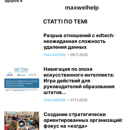
здоров’я
maxwelhelp
СТАТТІ ПО ТЕМІ
Разрыв отношений с edtech:
неожиданная сложность
удаления данных
maxwelhelp
-
08.11.2025
Навигация по эпохе
искусственного интеллекта:
Игра действий для
руководителей образования
штатов...
maxwelhelp
-
07.11.2025
Создание стратегически
ориентированных организаций:
фокус на «когда»