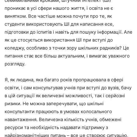
семимильними кроками, штучний інтелект (ШІ)
проникає в усі сфери нашого життя, і освіта не є
винятком. Все частіше можна почути про те, як
студенти використовують ШІ для написання есе,
підготовки до іспитів і навіть для пошуку інформації. Але
як це стосується використання ШІ при вступі до
коледжу, особливо з точки зору шкільних радників? Це
питання стає все більш актуальним, і вимагає уважного
розгляду.
Я, як людина, яка багато років пропрацювала в сфері
освіти, і сам консультував учнів при вступі до вузів, бачу
в цій ситуації як величезні можливості, так і серйозні
ризики. Не можна заперечувати, що шкільні
консультанти працюють в умовах колосального
навантаження. Величезна кількість учнів, обмежені
ресурси та необхідність надавати підтримку з
найрізноманітніших питань – все це створює ситуацію,