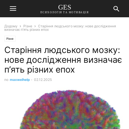
GES
ПСИХОЛОГІЯ ТА МОТИВАЦІЯ
Додому
Різне
Старіння людського мозку: нове дослідження
визначає п’ять різних епох
Різне
Старіння людського мозку:
нове дослідження визначає
п’ять різних епох
по
maxwelhelp
-
02.12.2025