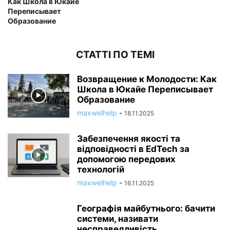
Как Школа в Юкайе
Переписывает
Образование
СТАТТІ ПО ТЕМІ
Возвращение к Молодости: Как
Школа в Юкайе Переписывает
Образование
maxwelhelp
-
18.11.2025
Забезпечення якості та
відповідності в EdTech за
допомогою передових
технологій
maxwelhelp
-
16.11.2025
Географія майбутнього: бачити
системи, називати
несправедливість