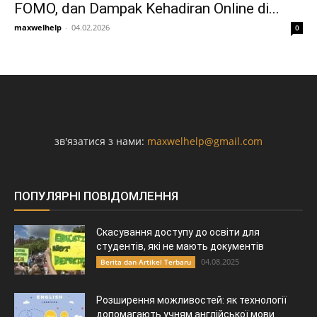
FOMO, dan Dampak Kehadiran Online di...
maxwelhelp
-
04.02.2026
0
зв'язатися з нами:
maxwelhelp@gmail.com
ПОПУЛЯРНІ ПОВІДОМЛЕННЯ
Скасування доступу до освіти для
студентів, які не мають документів
04.08.2025
Berita dan Artikel Terbaru
Розширення можливостей: як технології
допомагають учням англійської мови