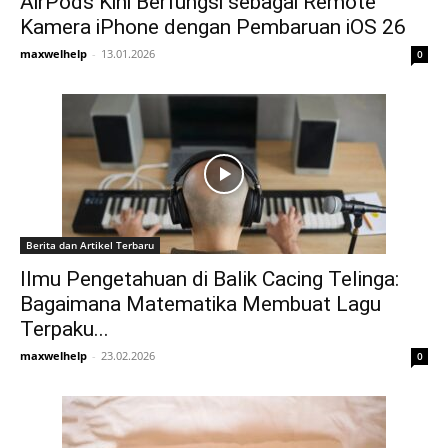
AirPods Kini Berfungsi sebagai Remote
Kamera iPhone dengan Pembaruan iOS 26
maxwelhelp
-
13.01.2026
0
Berita dan Artikel Terbaru
Ilmu Pengetahuan di Balik Cacing Telinga:
Bagaimana Matematika Membuat Lagu
Terpaku...
maxwelhelp
-
23.02.2026
0