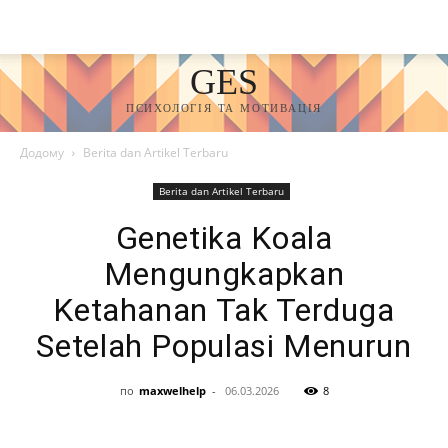
GES
ПСИХОЛОГІЯ ТА МОТИВАЦІЯ
Додому
Berita dan Artikel Terbaru
Berita dan Artikel Terbaru
Genetika Koala
Mengungkapkan
Ketahanan Tak Terduga
Setelah Populasi Menurun
по
maxwelhelp
-
06.03.2026
8