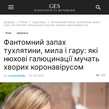
GES
ПСИХОЛОГІЯ ТА МОТИВАЦІЯ
Додому
Різне
Здоровье
Фантомний запах тухлятини, мила і
гару: які нюхові галюцинації мучать хворих коронавірусом
Різне
Здоровье
Фантомний запах
тухлятини, мила і гару: які
нюхові галюцинації мучать
хворих коронавірусом
188
по
maxwelhelp
-
23.09.2021