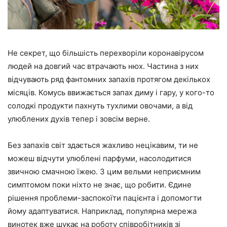
Не секрет, що більшість перехворіли коронавірусом
людей на довгий час втрачають нюх. Частина з них
відчувають ряд фантомних запахів протягом декількох
місяців. Комусь ввижається запах диму і гару, у кого-то
солодкі продукти пахнуть тухлими овочами, а від
улюблених духів тепер і зовсім верне.
Без запахів світ здається жахливо нецікавим, ти не
можеш відчути улюблені парфуми, насолодитися
звичною смачною їжею. З цим вельми неприємним
симптомом поки ніхто не знає, що робити. Єдине
рішення проблеми-заспокоїти пацієнта і допомогти
йому адаптуватися. Наприклад, популярна мережа
винотек вже шукає на роботу співробітників зі