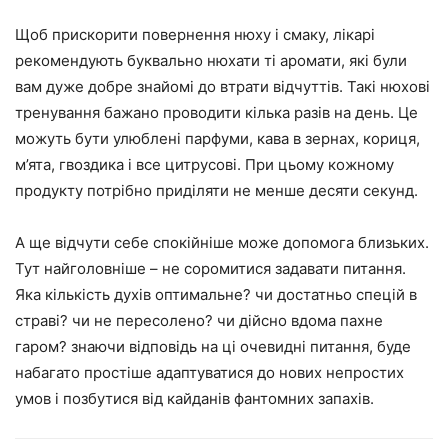
Щоб прискорити повернення нюху і смаку, лікарі
рекомендують буквально нюхати ті аромати, які були
вам дуже добре знайомі до втрати відчуттів. Такі нюхові
тренування бажано проводити кілька разів на день. Це
можуть бути улюблені парфуми, кава в зернах, кориця,
м’ята, гвоздика і все цитрусові. При цьому кожному
продукту потрібно приділяти не менше десяти секунд.
А ще відчути себе спокійніше може допомога близьких.
Тут найголовніше – не соромитися задавати питання.
Яка кількість духів оптимальне? чи достатньо спецій в
страві? чи не пересолено? чи дійсно вдома пахне
гаром? знаючи відповідь на ці очевидні питання, буде
набагато простіше адаптуватися до нових непростих
умов і позбутися від кайданів фантомних запахів.