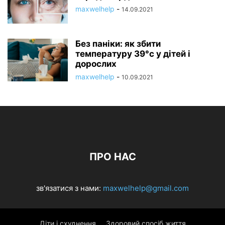
maxwelhelp
-
14.09.2021
Без паніки: як збити
температуру 39°с у дітей і
дорослих
maxwelhelp
-
10.09.2021
ПРО НАС
зв'язатися з нами:
maxwelhelp@gmail.com
Діти і схуднення
Здоровий спосіб життя