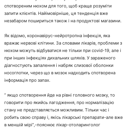
спотвореним нюхом для того, щоб краще розуміти
запити клієнтів. Найімовірніше, ця тенденція вже
незабаром пошириться також і на продуктові магазини.
Як відомо, коронавірус-нейротропна інфекція, яка
вражає нервові клітини. За словами лікарів, проблеми з
нюхом можуть відбуватися не тільки при covid-19, але і
при інших інфекціях дихальних шляхів. У зараженого
діагностують запалення і набряк слизової оболонки
носоглотки, через що в мозок надходить спотворена
інформація про запах.
” якщо спотворення йде на рівні головного мозку, то
говорити про якийсь лагодження, про нормалізацію
стану не представляється можливим. Тільки час і
робить свою справу і, якісь лікарські препарати-але вже
в меншій мірі”,-пояснює лікар-отоларинголог