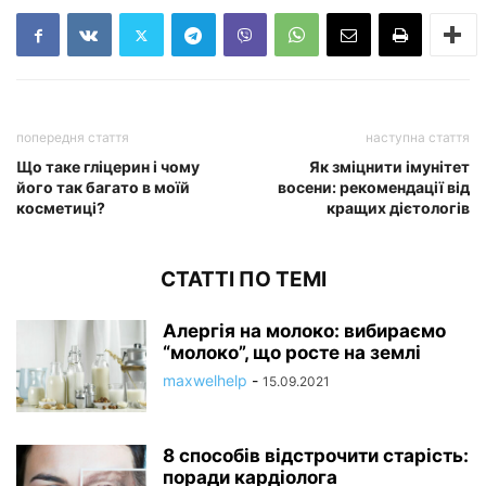
попередня стаття
наступна стаття
Що таке гліцерин і чому
Як зміцнити імунітет
його так багато в моїй
восени: рекомендації від
косметиці?
кращих дієтологів
СТАТТІ ПО ТЕМІ
Алергія на молоко: вибираємо
“молоко”, що росте на землі
maxwelhelp
-
15.09.2021
8 способів відстрочити старість:
поради кардіолога