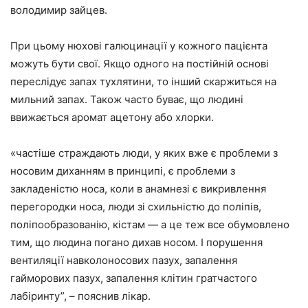
володимир зайцев.
При цьому нюхові галюцинації у кожного пацієнта
можуть бути свої. Якщо одного на постійній основі
переслідує запах тухлятини, то інший скаржиться на
мильний запах. Також часто буває, що людині
ввижається аромат ацетону або хлорки.
«частіше страждають люди, у яких вже є проблеми з
носовим диханням в принципі, є проблеми з
закладеністю носа, коли в анамнезі є викривлення
перегородки носа, люди зі схильністю до поліпів,
поліпообразованію, кістам — а це теж все обумовлено
тим, що людина погано дихав носом. І порушення
вентиляції навколоносових пазух, запалення
гайморових пазух, запалення клітин гратчастого
лабіринту”, – пояснив лікар.